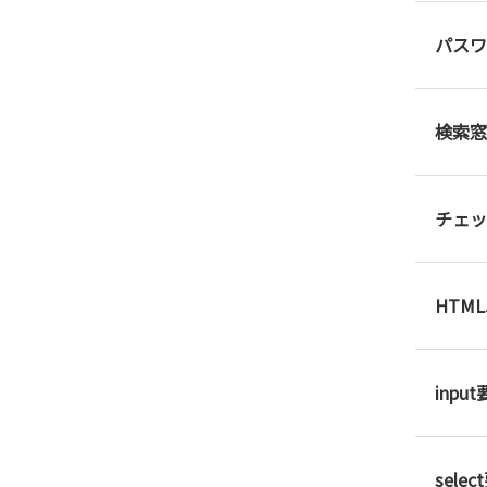
パスワ
検索窓
チェッ
HTM
inp
sel