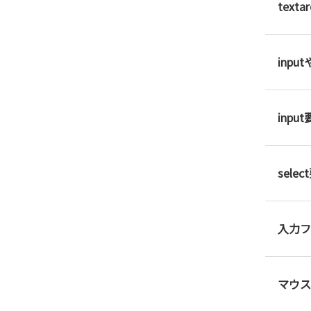
tex
inp
inp
sel
入力フ
マウス