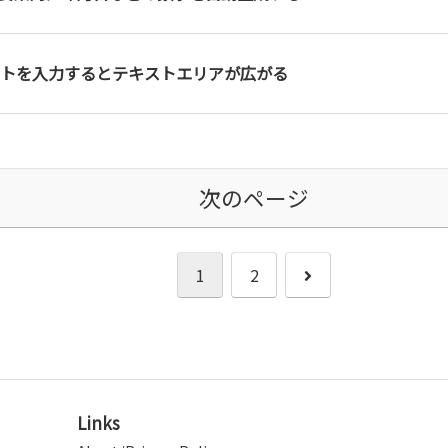
トを入力するとテキストエリアが広がる
次のページ
次
1
2
へ
Links