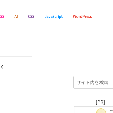
SS
AI
CSS
JavaScript
WordPress
く
[PR]