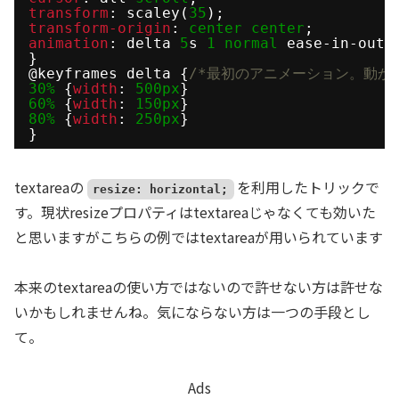
transform
: scaley(
35
);
transform-origin
: 
center
center
;
animation
: delta 
5
s 
1
normal
ease-in-out 
}
@keyframes delta {
/*最初のアニメーション。動か
30%
{
width
: 
500px
}
60%
{
width
: 
150px
}
80%
{
width
: 
250px
}
}
textareaの
を利用したトリックで
resize: horizontal;
す。現状resizeプロパティはtextareaじゃなくても効いた
と思いますがこちらの例ではtextareaが用いられています
本来のtextareaの使い方ではないので許せない方は許せな
いかもしれませんね。気にならない方は一つの手段とし
て。
Ads