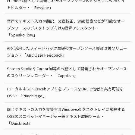
Framer代替として開発されたオープンソースのビジュアルWebサイ
トビルダー・「Revyme」
音声でテキスト入力や翻訳、文章校正、Web検索などが可能なオー
プンソースのデスクトップ向けAI音声アシスタント・
「SpeakoFlow」
AIを活用したフィードバック主導のオープンソース製品改善ソリュー
ション・「ABC User Feedback」
Screen StudioやCursorful等の代替として開発されたオープンソース
のスクリーンレコーダー・「Capptivo」
ローカルホストのWebアプリをプレーンなURLで他者と共有可能な
OSS・「PunchPage」
同じテキストの入力を支援するWindowsのタスクトレイに常駐する
OSSのスニペットマネージャー兼テキスト展開ツール・
「QuickText」