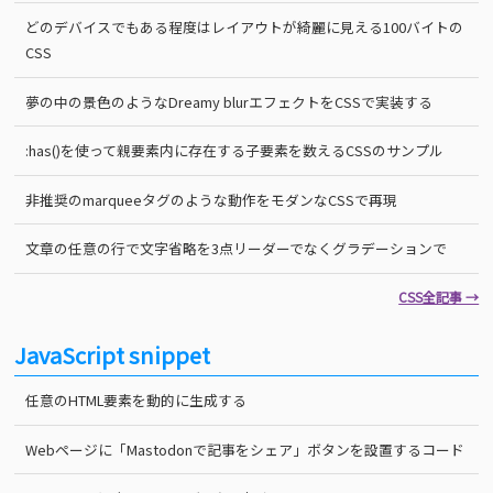
どのデバイスでもある程度はレイアウトが綺麗に見える100バイトの
CSS
夢の中の景色のようなDreamy blurエフェクトをCSSで実装する
:has()を使って親要素内に存在する子要素を数えるCSSのサンプル
非推奨のmarqueeタグのような動作をモダンなCSSで再現
文章の任意の行で文字省略を3点リーダーでなくグラデーションで
CSS全記事 →
JavaScript snippet
任意のHTML要素を動的に生成する
Webページに「Mastodonで記事をシェア」ボタンを設置するコード