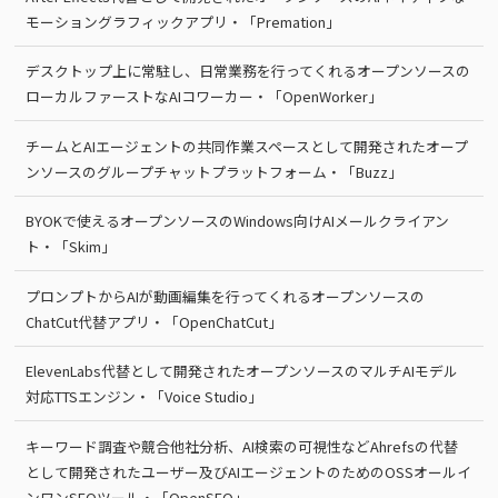
モーショングラフィックアプリ・「Premation」
デスクトップ上に常駐し、日常業務を行ってくれるオープンソースの
ローカルファーストなAIコワーカー・「OpenWorker」
チームとAIエージェントの共同作業スペースとして開発されたオープ
ンソースのグループチャットプラットフォーム・「Buzz」
BYOKで使えるオープンソースのWindows向けAIメールクライアン
ト・「Skim」
プロンプトからAIが動画編集を行ってくれるオープンソースの
ChatCut代替アプリ・「OpenChatCut」
ElevenLabs代替として開発されたオープンソースのマルチAIモデル
対応TTSエンジン・「Voice Studio」
キーワード調査や競合他社分析、AI検索の可視性などAhrefsの代替
として開発されたユーザー及びAIエージェントのためのOSSオールイ
ンワンSEOツール・「OpenSEO」