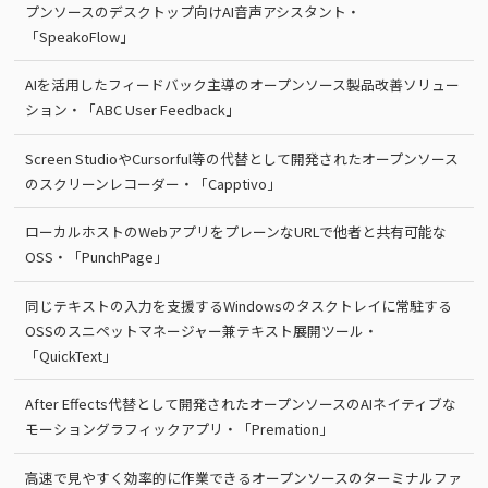
プンソースのデスクトップ向けAI音声アシスタント・
「SpeakoFlow」
AIを活用したフィードバック主導のオープンソース製品改善ソリュー
ション・「ABC User Feedback」
Screen StudioやCursorful等の代替として開発されたオープンソース
のスクリーンレコーダー・「Capptivo」
ローカルホストのWebアプリをプレーンなURLで他者と共有可能な
OSS・「PunchPage」
同じテキストの入力を支援するWindowsのタスクトレイに常駐する
OSSのスニペットマネージャー兼テキスト展開ツール・
「QuickText」
After Effects代替として開発されたオープンソースのAIネイティブな
モーショングラフィックアプリ・「Premation」
高速で見やすく効率的に作業できるオープンソースのターミナルファ