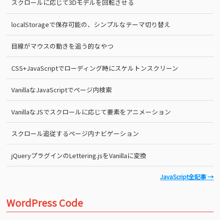
スクロールに応じて3Dモデルを回転させる
localStorageで保存可能の、シンプルなテーマ切り替え
目線がマウスの動きを追う的なやつ
CSS+JavaScriptでローディング時にスケルトンスクリーン
VanillaなJavaScriptでページ内検索
VanillaなJSでスクロールに応じて要素をアニメーション
スクロール追従するページ内ナビゲーション
jQueryプラグインのLettering.jsをVanillaに変換
JavaScript全記事 →
WordPress Code