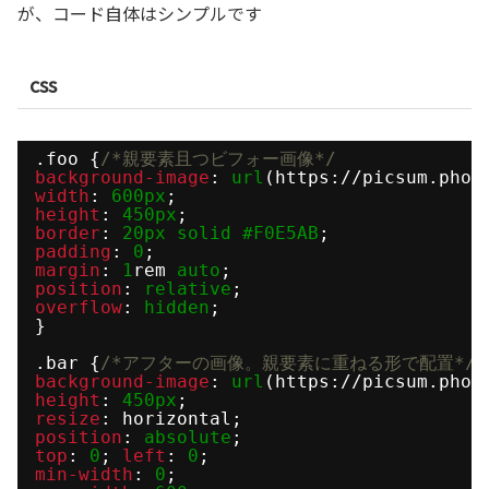
が、コード自体はシンプルです
css
.foo {
/*親要素且つビフォー画像*/
background-image
: 
url
(https://picsum.phot
width
: 
600px
;
height
: 
450px
;
border
: 
20px
solid
#F0E5AB
;
padding
: 
0
;
margin
: 
1
rem 
auto
;
position
: 
relative
;
overflow
: 
hidden
;
}
.bar {
/*アフターの画像。親要素に重ねる形で配置*/
background-image
: 
url
(https://picsum.phot
height
: 
450px
;
resize
: horizontal; 
position
: 
absolute
; 
top
: 
0
; 
left
: 
0
; 
min-width
: 
0
;