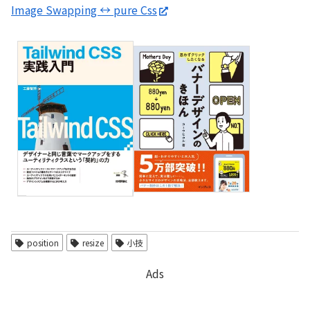
Image Swapping ↔ pure Css
position
resize
小技
Ads