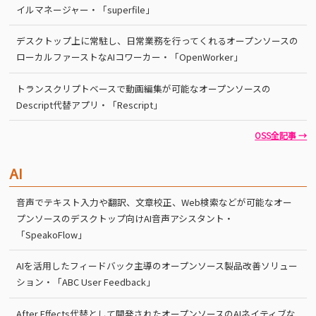
イルマネージャー・「superfile」
デスクトップ上に常駐し、日常業務を行ってくれるオープンソースの
ローカルファーストなAIコワーカー・「OpenWorker」
トランスクリプトベースで動画編集が可能なオープンソースの
Descript代替アプリ・「Rescript」
OSS全記事 →
AI
音声でテキスト入力や翻訳、文章校正、Web検索などが可能なオー
プンソースのデスクトップ向けAI音声アシスタント・
「SpeakoFlow」
AIを活用したフィードバック主導のオープンソース製品改善ソリュー
ション・「ABC User Feedback」
After Effects代替として開発されたオープンソースのAIネイティブな