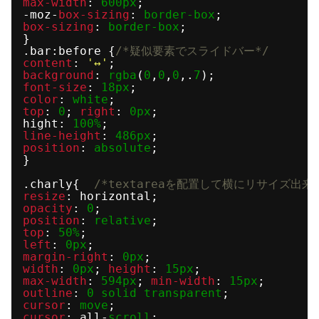
max-width
: 
600px
; 
-moz-
box-sizing
: 
border-box
; 
box-sizing
: 
border-box
; 
}
.bar:before {
/*疑似要素でスライドバー*/
content
: 
'↔'
;
background
: 
rgba
(
0
,
0
,
0
,.
7
);
font-size
: 
18px
; 
color
: 
white
; 
top
: 
0
; 
right
: 
0px
;
hight: 
100%
;
line-height
: 
486px
;  
position
: 
absolute
; 
}
.charly{  
/*textareaを配置して横にリサイズ出
resize
: horizontal; 
opacity
: 
0
; 
position
: 
relative
; 
top
: 
50%
;
left
: 
0px
; 
margin-right
: 
0px
;  
width
: 
0px
; 
height
: 
15px
; 
max-width
: 
594px
; 
min-width
: 
15px
; 
outline
: 
0
solid
transparent
; 
cursor
: 
move
;
cursor
: all-
scroll
;