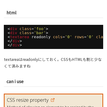
html
<
div
class
=
'foo'
>
<
div
class
=
'bar'
>
<
textarea
readonly 
cols
=
'0'
rows
=
'0'
clas
</
div
>
</
div
>
textareaはreadonlyにしておく。CSSもHTMLも割と少な
くて済みますね
can i use