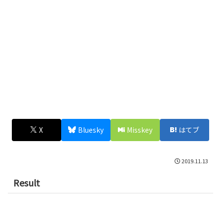
X
Bluesky
Misskey
はてブ
2019.11.13
Result