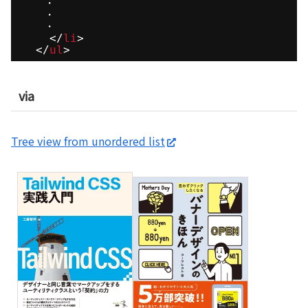
　　・
　　・
　　・
</
li
>
</
ul
>
via
Tree view from unordered list