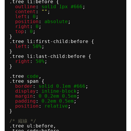
.tree li:before {
outline
: 
solid
1px
#666
;
content
: 
""
;
left
: 
0
;
position
: 
absolute
;
right
: 
0
;
top
: 
0
;
}
.tree li:first-child:before {
left
: 
50%
;
}
.tree li:last-child:before {
right
: 
50%
;
}
.tree 
code
,
.tree span {
border
: 
solid
0.1em
#666
;
display
: 
inline-block
;
margin
: 
0
0.2em
0.5em
;
padding
: 
0.2em
0.5em
;
position
: 
relative
;
}
/* 縦線 */
.tree ul:before,
.tree code:before,