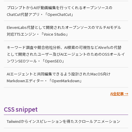
プロンプトからAIが動画編集を行ってくれるオープンソースの
ChatCut代替アプリ・「OpenChatCut」
ElevenLabs代替として開発されたオープンソースのマルチAIモデル
対応TTSエンジン・「Voice Studio」
キーワード調査や競合他社分析、AI検索の可視性などAhrefsの代替
として開発されたユーザー及びAIエージェントのためのOSSオールイ
ンワンSEOツール・「OpenSEO」
AIエージェントと共同編集できるよう設計されたMacOS向け
Markdownエディター・「OpenMarkdown」
AI全記事 →
CSS snippet
Tailwindからインスピレーションを得たスクロールアニメーション