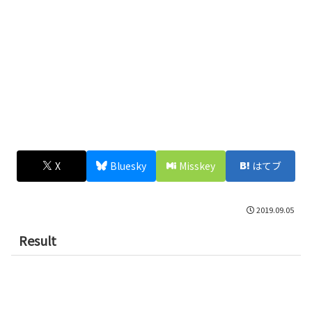
X
Bluesky
Misskey
はてブ
2019.09.05
Result