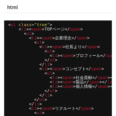
html
<
ul
class
=
"tree"
>
<
li
><
span
>TOPページ</
span
>
<
ul
>
<
li
><
span
>企業理念</
span
>
<
ul
>
<
li
><
span
>社長より</
span
>
<
ul
>
<
li
><
span
>プロフィール</
span
</
ul
>
</
li
>
<
li
><
span
>コンセプト</
span
>
<
ul
>
<
li
><
span
>社会貢献</
span
></
<
li
><
span
>製品</
span
></
li
>
<
li
><
span
>個人情報</
span
></
</
ul
>
</
li
>
</
ul
>
</
li
>
<
li
><
span
>リクルート</
span
>
<
ul
>