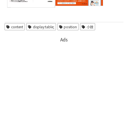
content
display:table;
position
小技
Ads