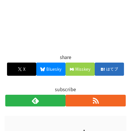
share
X
Bluesky
Misskey
はてブ
subscribe