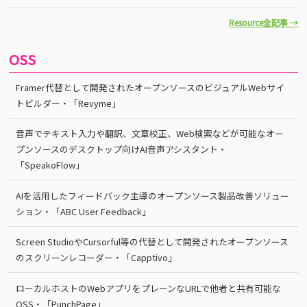
Resource全記事 →
OSS
Framer代替として開発されたオープンソースのビジュアルWebサイ
トビルダー・「Revyme」
音声でテキスト入力や翻訳、文章校正、Web検索などが可能なオー
プンソースのデスクトップ向けAI音声アシスタント・
「SpeakoFlow」
AIを活用したフィードバック主導のオープンソース製品改善ソリュー
ション・「ABC User Feedback」
Screen StudioやCursorful等の代替として開発されたオープンソース
のスクリーンレコーダー・「Capptivo」
ローカルホストのWebアプリをプレーンなURLで他者と共有可能な
OSS・「PunchPage」