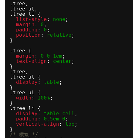
.tree,
.tree ul,
.tree li {
list-style
: 
none
;
margin
: 
0
;
padding
: 
0
;
position
: 
relative
;
}
.tree {
margin
: 
0
0
1em
;
text-align
: 
center
;
}
.tree,
.tree ul {
display
: 
table
;
}
.tree ul {
width
: 
100%
;
}
.tree li {
display
: 
table-cell
;
padding
: 
0.5em
0
;
vertical-align
: 
top
;
}
/* 横線 */