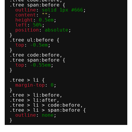
.tree span:before {
outline
: 
solid
1px
#666
;
content
: 
""
;
height
: 
0.5em
;
left
: 
50%
;
position
: 
absolute
;
}
.tree ul:before {
top
: 
-0.5em
;
}
.tree code:before,
.tree span:before {
top
: 
-0.55em
;
}
.tree > li {
margin-top
: 
0
;
}
.tree > li:before,
.tree > li:after,
.tree > li > code:before,
.tree > li > span:before {
outline
: 
none
;
}