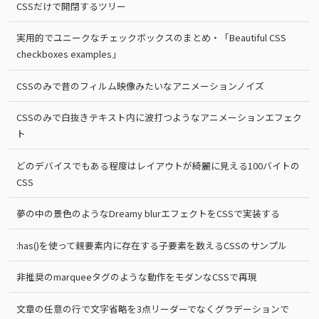
CSSだけで開閉するツリー
実用的でユニークなチェックボックスのまとめ・「Beautiful CSS
checkboxes examples」
CSSのみで昔のフィルム映像みたいなアニメーションノイズ
CSSのみで白抜きテキスト内に波打つようなアニメーションエフェク
ト
どのデバイスでもある程度はレイアウトが綺麗に見える100バイトの
CSS
夢の中の景色のようなDreamy blurエフェクトをCSSで実装する
:has()を使って親要素内に存在する子要素を数えるCSSのサンプル
非推奨のmarqueeタグのような動作をモダンなCSSで再現
文章の任意の行で文字省略を3点リーダーでなくグラデーションで