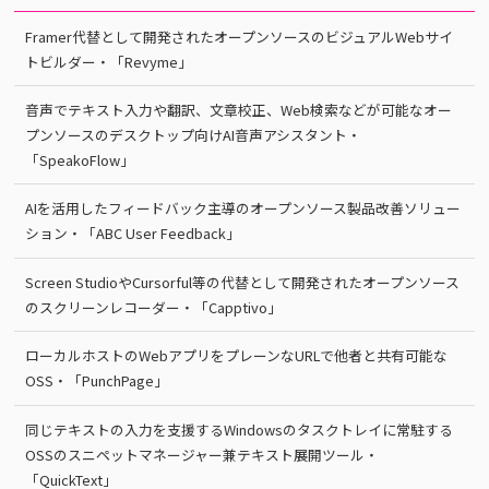
Framer代替として開発されたオープンソースのビジュアルWebサイ
トビルダー・「Revyme」
音声でテキスト入力や翻訳、文章校正、Web検索などが可能なオー
プンソースのデスクトップ向けAI音声アシスタント・
「SpeakoFlow」
AIを活用したフィードバック主導のオープンソース製品改善ソリュー
ション・「ABC User Feedback」
Screen StudioやCursorful等の代替として開発されたオープンソース
のスクリーンレコーダー・「Capptivo」
ローカルホストのWebアプリをプレーンなURLで他者と共有可能な
OSS・「PunchPage」
同じテキストの入力を支援するWindowsのタスクトレイに常駐する
OSSのスニペットマネージャー兼テキスト展開ツール・
「QuickText」