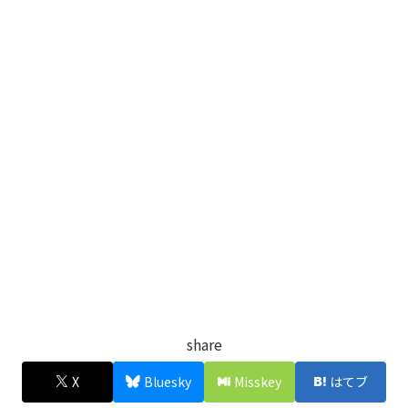
share
X
Bluesky
Misskey
はてブ