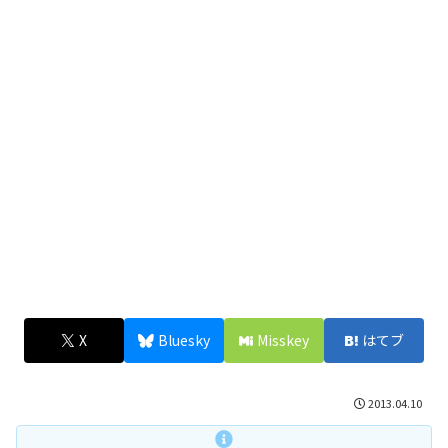
X
Bluesky
Misskey
はてブ
2013.04.10