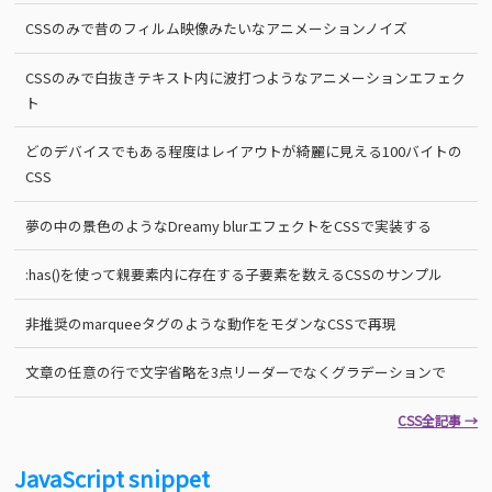
CSSのみで昔のフィルム映像みたいなアニメーションノイズ
CSSのみで白抜きテキスト内に波打つようなアニメーションエフェク
ト
どのデバイスでもある程度はレイアウトが綺麗に見える100バイトの
CSS
夢の中の景色のようなDreamy blurエフェクトをCSSで実装する
:has()を使って親要素内に存在する子要素を数えるCSSのサンプル
非推奨のmarqueeタグのような動作をモダンなCSSで再現
文章の任意の行で文字省略を3点リーダーでなくグラデーションで
CSS全記事 →
JavaScript snippet