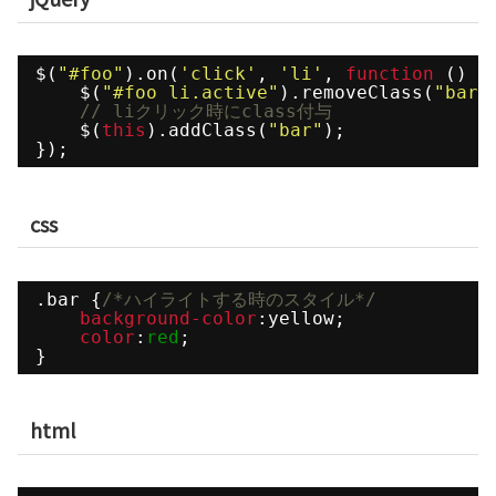
$(
"#foo"
).on(
'click'
, 
'li'
, 
function
() {
$(
"#foo li.active"
).removeClass(
"bar"
// liクリック時にclass付与
$(
this
).addClass(
"bar"
);
});
css
.bar {
/*ハイライトする時のスタイル*/
background-color
:yellow;
color
:
red
;
}
html