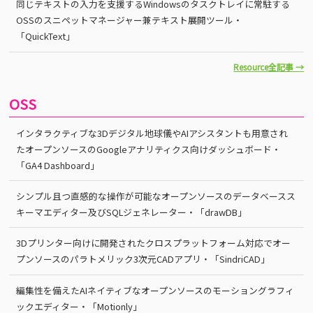
同じテキストの入力を支援するWindowsのタスクトレイに常駐する
OSSのスニペットマネージャー兼テキスト展開ツール・
「QuickText」
Resource全記事 →
OSS
インタラクティブな3Dデジタル地球儀やAIアシスタントも用意され
たオープンソースのGoogleアナリティクス向けダッシュボード・
「GA4 Dashboard」
シンプル且つ直感的な操作が可能なオープンソースのデータベースス
キーマエディター及びSQLジェネレーター・「drawDB」
3Dプリンター向けに開発されたクロスプラットフォーム対応でオー
プンソースのパラトメリック3次元CADアプリ・「SindriCAD」
編集性を備えたAIネイティブなオープンソースのモーショングラフィ
ックエディター・「Motionly」