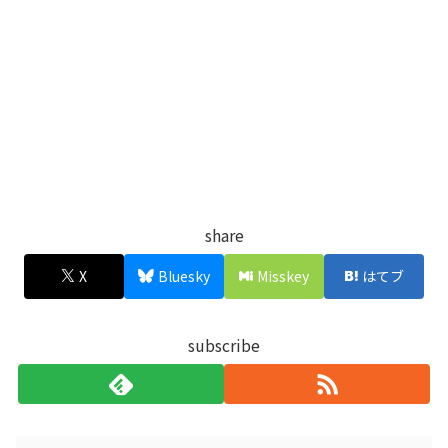
share
X
Bluesky
Misskey
はてブ
subscribe