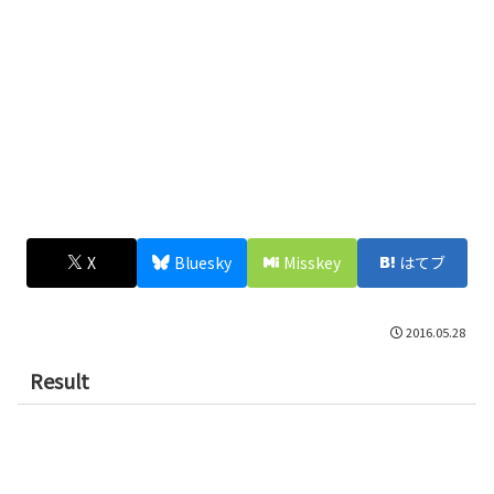
X
Bluesky
Misskey
はてブ
2016.05.28
Result