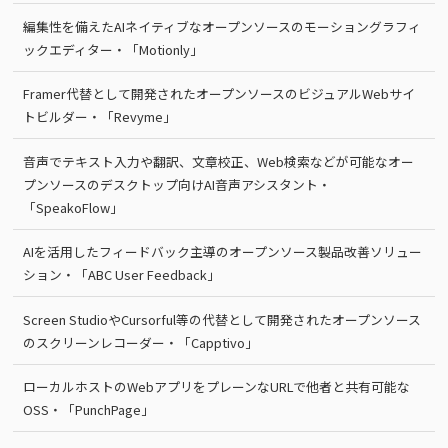
編集性を備えたAIネイティブなオープンソースのモーショングラフィ
ックエディター・「Motionly」
Framer代替として開発されたオープンソースのビジュアルWebサイ
トビルダー・「Revyme」
音声でテキスト入力や翻訳、文章校正、Web検索などが可能なオー
プンソースのデスクトップ向けAI音声アシスタント・
「SpeakoFlow」
AIを活用したフィードバック主導のオープンソース製品改善ソリュー
ション・「ABC User Feedback」
Screen StudioやCursorful等の代替として開発されたオープンソース
のスクリーンレコーダー・「Capptivo」
ローカルホストのWebアプリをプレーンなURLで他者と共有可能な
OSS・「PunchPage」