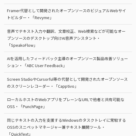
Framer代替として開発されたオープンソースのビジュアルWebサイ
トビルダー・「Revyme」
音声でテキスト入力や翻訳、文章校正、Web検索などが可能なオー
プンソースのデスクトップ向けAI音声アシスタント・
「SpeakoFlow」
AIを活用したフィードバック主導のオープンソース製品改善ソリュー
ション・「ABC User Feedback」
Screen StudioやCursorful等の代替として開発されたオープンソース
のスクリーンレコーダー・「Capptivo」
ローカルホストのWebアプリをプレーンなURLで他者と共有可能な
OSS・「PunchPage」
同じテキストの入力を支援するWindowsのタスクトレイに常駐する
OSSのスニペットマネージャー兼テキスト展開ツール・
「QuickText」