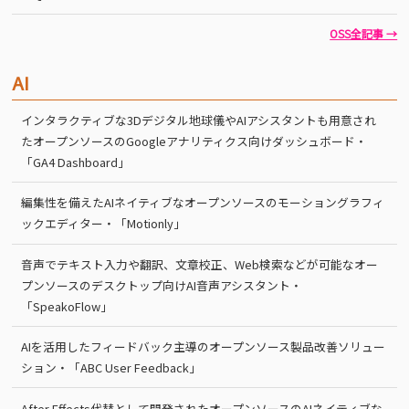
OSS全記事 →
AI
インタラクティブな3Dデジタル地球儀やAIアシスタントも用意され
たオープンソースのGoogleアナリティクス向けダッシュボード・
「GA4 Dashboard」
編集性を備えたAIネイティブなオープンソースのモーショングラフィ
ックエディター・「Motionly」
音声でテキスト入力や翻訳、文章校正、Web検索などが可能なオー
プンソースのデスクトップ向けAI音声アシスタント・
「SpeakoFlow」
AIを活用したフィードバック主導のオープンソース製品改善ソリュー
ション・「ABC User Feedback」
After Effects代替として開発されたオープンソースのAIネイティブな