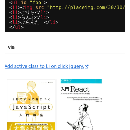
<
ul
id
=
"foo"
>
<
li
><
img
src
=
"http://placeimg.com/30/30/a
<
li
>ごりら</
li
>
<
li
>らんぷ</
li
>
<
li
>ぷらんたー</
li
>
</
ul
>
via
Add active class to Li on click jquery.