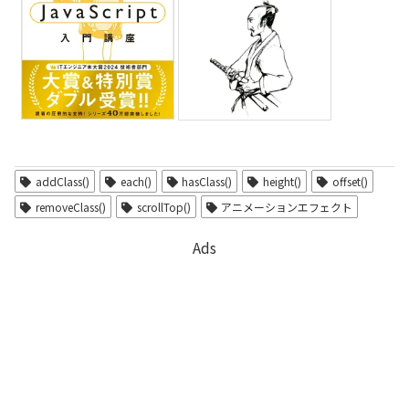
addClass()
each()
hasClass()
height()
offset()
removeClass()
scrollTop()
アニメーションエフェクト
Ads