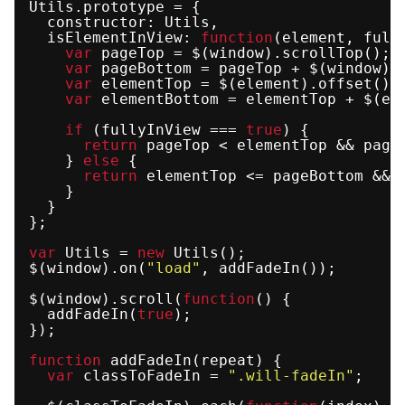
Utils.prototype = {
constructor: Utils,
isElementInView: 
function
(element, full
var
pageTop = $(window).scrollTop();
var
pageBottom = pageTop + $(window).
var
elementTop = $(element).offset().
var
elementBottom = elementTop + $(el
if
(fullyInView === 
true
) {
return
pageTop < elementTop && page
} 
else
{
return
elementTop <= pageBottom && 
}
}
};
var
Utils = 
new
Utils();
$(window).on(
"load"
, addFadeIn());
$(window).scroll(
function
() {
addFadeIn(
true
);
});
function
addFadeIn(repeat) {
var
classToFadeIn = 
".will-fadeIn"
;