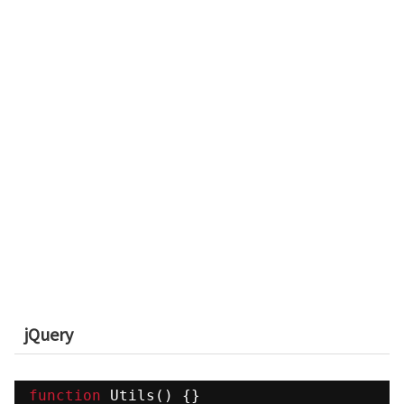
jQuery
function
Utils() {}