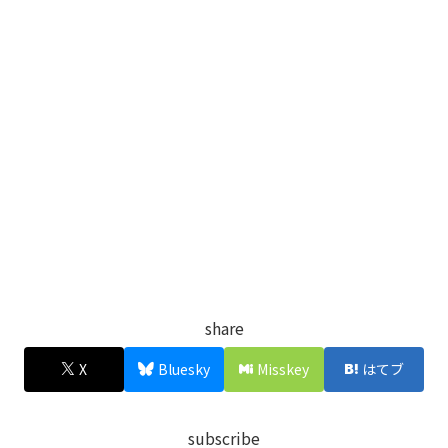
share
X
Bluesky
Misskey
はてブ
subscribe