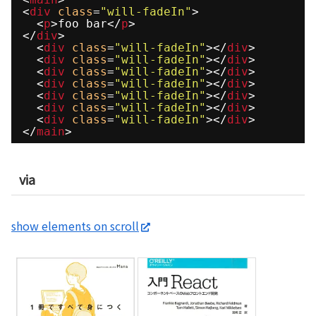
<
div
class
=
"will-fadeIn"
>
<
p
>foo bar</
p
>
</
div
>
<
div
class
=
"will-fadeIn"
></
div
>
<
div
class
=
"will-fadeIn"
></
div
>
<
div
class
=
"will-fadeIn"
></
div
>
<
div
class
=
"will-fadeIn"
></
div
>
<
div
class
=
"will-fadeIn"
></
div
>
<
div
class
=
"will-fadeIn"
></
div
>
<
div
class
=
"will-fadeIn"
></
div
>
</
main
>
via
show elements on scroll