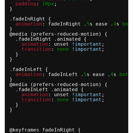
padding
: 
10px
;
}
.fadeInRight {
animation
: fadeInRight .
5
s ease .
4
s 
bot
}
@media (prefers-reduced-motion) {
.fadeInRight .animated {
animation
: unset 
!important
;
transition
: 
none
!important
;
}
}
.fadeInLeft {
animation
: fadeInLeft .
5
s ease .
4
s 
both
}
@media (prefers-reduced-motion) {
.fadeInLeft .animated {
animation
: unset 
!important
;
transition
: 
none
!important
;
}
}
@keyframes fadeInRight {