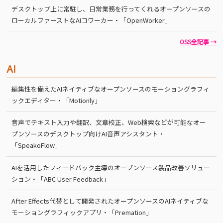
デスクトップ上に常駐し、日常業務を行ってくれるオープンソースの
ローカルファーストなAIコワーカー・「OpenWorker」
OSS全記事 →
AI
編集性を備えたAIネイティブなオープンソースのモーショングラフィ
ックエディター・「Motionly」
音声でテキスト入力や翻訳、文章校正、Web検索などが可能なオー
プンソースのデスクトップ向けAI音声アシスタント・
「SpeakoFlow」
AIを活用したフィードバック主導のオープンソース製品改善ソリュー
ション・「ABC User Feedback」
After Effects代替として開発されたオープンソースのAIネイティブな
モーショングラフィックアプリ・「Premation」