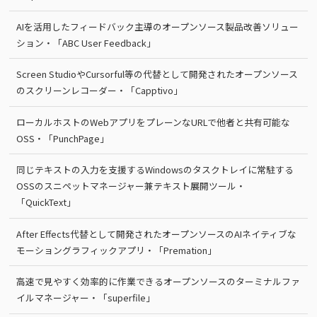
AIを活用したフィードバック主導のオープンソース製品改善ソリュー
ション・「ABC User Feedback」
Screen StudioやCursorful等の代替として開発されたオープンソース
のスクリーンレコーダー・「Capptivo」
ローカルホストのWebアプリをプレーンなURLで他者と共有可能な
OSS・「PunchPage」
同じテキストの入力を支援するWindowsのタスクトレイに常駐する
OSSのスニペットマネージャー兼テキスト展開ツール・
「QuickText」
After Effects代替として開発されたオープンソースのAIネイティブな
モーショングラフィックアプリ・「Premation」
高速で見やすく効率的に作業できるオープンソースのターミナルファ
イルマネージャー・「superfile」