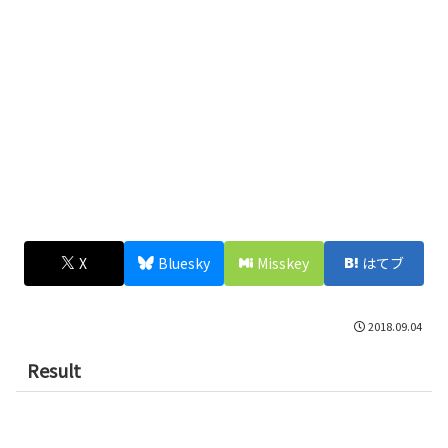
X
Bluesky
Misskey
はてブ
2018.09.04
Result