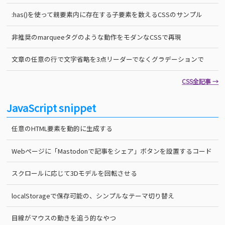
:has()を使って親要素内に存在する子要素を数えるCSSのサンプル
非推奨のmarqueeタグのような動作をモダンなCSSで再現
文章の任意の行で文字省略を3点リーダーでなくグラデーションで
CSS全記事 →
JavaScript snippet
任意のHTML要素を動的に生成する
Webページに「Mastodonで記事をシェア」ボタンを設置するコード
スクロールに応じて3Dモデルを回転させる
localStorageで保存可能の、シンプルなテーマ切り替え
目線がマウスの動きを追う的なやつ