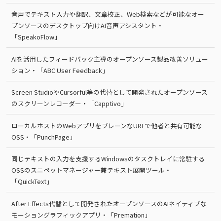
音声でテキスト入力や翻訳、文章校正、Web検索などが可能なオー
プンソースのデスクトップ向けAI音声アシスタント・
「SpeakoFlow」
AIを活用したフィードバック主導のオープンソース製品改善ソリュー
ション・「ABC User Feedback」
Screen StudioやCursorful等の代替として開発されたオープンソース
のスクリーンレコーダー・「Capptivo」
ローカルホストのWebアプリをプレーンなURLで他者と共有可能な
OSS・「PunchPage」
同じテキストの入力を支援するWindowsのタスクトレイに常駐する
OSSのスニペットマネージャー兼テキスト展開ツール・
「QuickText」
After Effects代替として開発されたオープンソースのAIネイティブな
モーショングラフィックアプリ・「Premation」