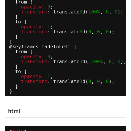
from {
opacity
: 
0
;
transform
: translate
3
d(
100%
, 
0
, 
0
);
}
to {
opacity
: 
1
;
transform
: translate
3
d(
0
, 
0
, 
0
);
}
}
@keyframes fadeInLeft {
from {
opacity
: 
0
;
transform
: translate
3
d(
-100%
, 
0
, 
0
);
}
to {
opacity
: 
1
;
transform
: translate
3
d(
0
, 
0
, 
0
);
}
}
html
<
main
>