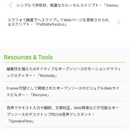
シンプルで非依存、軽量なカルーセルスクリプト・「Siema」
スマフォで画面下へスワイプしてWebページを更新させられ
るスクリプト・「PulltoRefresh.js」
Resources & Tools
編集性を備えたAIネイティブなオープンソースのモーショングラフィ
ックエディター・「Motionly」
Framer代替として開発されたオープンソースのビジュアルWebサイ
トビルダー・「Revyme」
音声でテキスト入力や翻訳、文章校正、Web検索などが可能なオー
プンソースのデスクトップ向けAI音声アシスタント・
「SpeakoFlow」