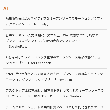
AI
編集性を備えたAIネイティブなオープンソースのモーショングラフィ
ックエディター・「Motionly」
音声でテキスト入力や翻訳、文章校正、Web検索などが可能なオー
プンソースのデスクトップ向けAI音声アシスタント・
「SpeakoFlow」
AIを活用したフィードバック主導のオープンソース製品改善ソリュー
ション・「ABC User Feedback」
After Effects代替として開発されたオープンソースのAIネイティブな
モーショングラフィックアプリ・「Premation」
デスクトップ上に常駐し、日常業務を行ってくれるオープンソースの
ローカルファーストなAIコワーカー・「OpenWorker」
チームとAIエージェントの共同作業スペースとして開発されたオープ