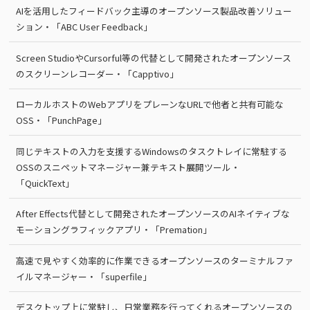
AIを活用したフィードバック主導のオープンソース製品改善ソリュー
ション・「ABC User Feedback」
Screen StudioやCursorful等の代替として開発されたオープンソース
のスクリーンレコーダー・「Capptivo」
ローカルホストのWebアプリをプレーンなURLで他者と共有可能な
OSS・「PunchPage」
同じテキストの入力を支援するWindowsのタスクトレイに常駐する
OSSのスニペットマネージャー兼テキスト展開ツール・
「QuickText」
After Effects代替として開発されたオープンソースのAIネイティブな
モーショングラフィックアプリ・「Premation」
高速で見やすく効率的に作業できるオープンソースのターミナルファ
イルマネージャー・「superfile」
デスクトップ上に常駐し、日常業務を行ってくれるオープンソースの