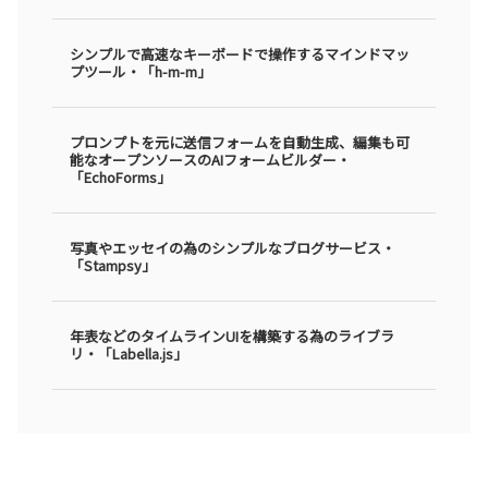
シンプルで高速なキーボードで操作するマインドマッ
プツール・「h-m-m」
プロンプトを元に送信フォームを自動生成、編集も可
能なオープンソースのAIフォームビルダー・
「EchoForms」
写真やエッセイの為のシンプルなブログサービス・
「Stampsy」
年表などのタイムラインUIを構築する為のライブラ
リ・「Labella.js」