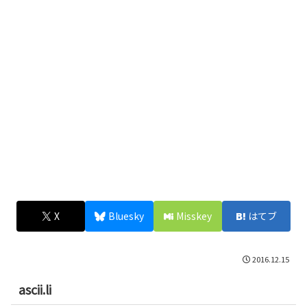
X
Bluesky
Misskey
はてブ
2016.12.15
ascii.li