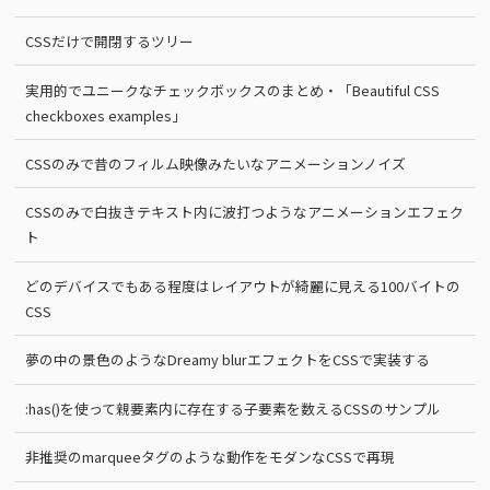
CSSだけで開閉するツリー
実用的でユニークなチェックボックスのまとめ・「Beautiful CSS
checkboxes examples」
CSSのみで昔のフィルム映像みたいなアニメーションノイズ
CSSのみで白抜きテキスト内に波打つようなアニメーションエフェク
ト
どのデバイスでもある程度はレイアウトが綺麗に見える100バイトの
CSS
夢の中の景色のようなDreamy blurエフェクトをCSSで実装する
:has()を使って親要素内に存在する子要素を数えるCSSのサンプル
非推奨のmarqueeタグのような動作をモダンなCSSで再現