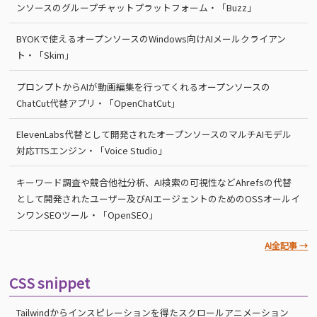
ンソースのグループチャットプラットフォーム・「Buzz」
BYOKで使えるオープンソースのWindows向けAIメールクライアン
ト・「Skim」
プロンプトからAIが動画編集を行ってくれるオープンソースの
ChatCut代替アプリ・「OpenChatCut」
ElevenLabs代替として開発されたオープンソースのマルチAIモデル
対応TTSエンジン・「Voice Studio」
キーワード調査や競合他社分析、AI検索の可視性などAhrefsの代替
として開発されたユーザー及びAIエージェントのためのOSSオールイ
ンワンSEOツール・「OpenSEO」
AI全記事 →
CSS snippet
Tailwindからインスピレーションを得たスクロールアニメーション