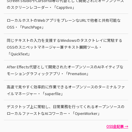
Screen StudioやCursorful等の代替として開発されたオープンソース
のスクリーンレコーダー・「Capptivo」
ローカルホストのWebアプリをプレーンなURLで他者と共有可能な
OSS・「PunchPage」
同じテキストの入力を支援するWindowsのタスクトレイに常駐する
OSSのスニペットマネージャー兼テキスト展開ツール・
「QuickText」
After Effects代替として開発されたオープンソースのAIネイティブな
モーショングラフィックアプリ・「Premation」
高速で見やすく効率的に作業できるオープンソースのターミナルファ
イルマネージャー・「superfile」
デスクトップ上に常駐し、日常業務を行ってくれるオープンソースの
ローカルファーストなAIコワーカー・「OpenWorker」
OSS全記事 →