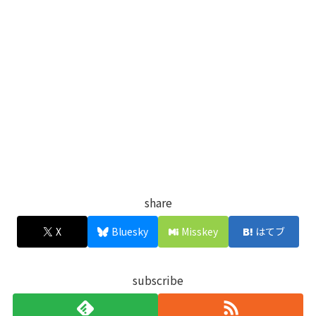
share
X
Bluesky
Misskey
はてブ
subscribe