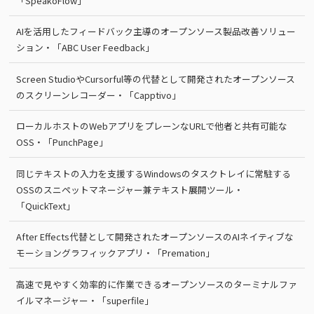
「SpeakoFlow」
AIを活用したフィードバック主導のオープンソース製品改善ソリュー
ション・「ABC User Feedback」
Screen StudioやCursorful等の代替として開発されたオープンソース
のスクリーンレコーダー・「Capptivo」
ローカルホストのWebアプリをプレーンなURLで他者と共有可能な
OSS・「PunchPage」
同じテキストの入力を支援するWindowsのタスクトレイに常駐する
OSSのスニペットマネージャー兼テキスト展開ツール・
「QuickText」
After Effects代替として開発されたオープンソースのAIネイティブな
モーショングラフィックアプリ・「Premation」
高速で見やすく効率的に作業できるオープンソースのターミナルファ
イルマネージャー・「superfile」