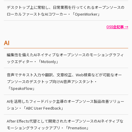
デスクトップ上に常駐し、日常業務を行ってくれるオープンソースの
ローカルファーストなAIコワーカー・「OpenWorker」
OSS全記事 →
AI
編集性を備えたAIネイティブなオープンソースのモーショングラフィ
ックエディター・「Motionly」
音声でテキスト入力や翻訳、文章校正、Web検索などが可能なオー
プンソースのデスクトップ向けAI音声アシスタント・
「SpeakoFlow」
AIを活用したフィードバック主導のオープンソース製品改善ソリュー
ション・「ABC User Feedback」
After Effects代替として開発されたオープンソースのAIネイティブな
モーショングラフィックアプリ・「Premation」