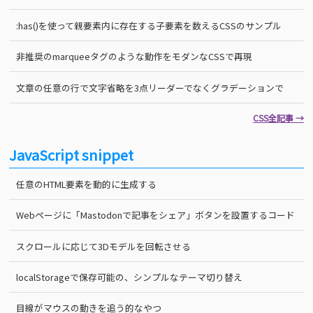
:has()を使って親要素内に存在する子要素を数えるCSSのサンプル
非推奨のmarqueeタグのような動作をモダンなCSSで再現
文章の任意の行で文字省略を3点リーダーでなくグラデーションで
CSS全記事 →
JavaScript snippet
任意のHTML要素を動的に生成する
Webページに「Mastodonで記事をシェア」ボタンを設置するコード
スクロールに応じて3Dモデルを回転させる
localStorageで保存可能の、シンプルなテーマ切り替え
目線がマウスの動きを追う的なやつ