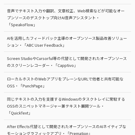
音声でテキスト入力や翻訳、文章校正、Web検索などが可能なオー
プンソースのデスクトップ向けAI音声アシスタント・
「SpeakoFlow」
AIを活用したフィードバック主導のオープンソース製品改善ソリュー
ション・「ABC User Feedback」
Screen StudioやCursorful等の代替として開発されたオープンソース
のスクリーンレコーダー・「Capptivo」
ローカルホストのWebアプリをプレーンなURLで他者と共有可能な
OSS・「PunchPage」
同じテキストの入力を支援するWindowsのタスクトレイに常駐する
OSSのスニペットマネージャー兼テキスト展開ツール・
「QuickText」
After Effects代替として開発されたオープンソースのAIネイティブな
モーショングラフィックアプリ・「Premation」