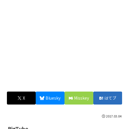
X
Bluesky
Misskey
はてブ
2017.03.04
BigTube