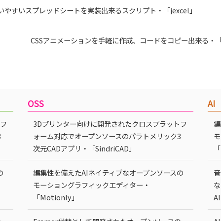
いやすいスプレッドシートを実装出来るスクリプト・「jexcel」
CSSアニメーションを手軽に作成、コードをコピー出来る・「An
OSS
AI
トフ
3Dプリンター向けに開発されたクロスプラットフ
編
3
ォーム対応でオープンソースのパラトメリック3
モ
次元CADアプリ・「SindriCAD」
「
の
編集性を備えたAIネイティブなオープンソースの
音
モーショングラフィックエディター・
な
「Motionly」
A