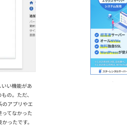
珍しいい機能があ
のもの。ただ、
系のアプリやエ
使ってなかった
良かったです。