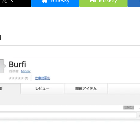
X
Bluesky
Misskey
i