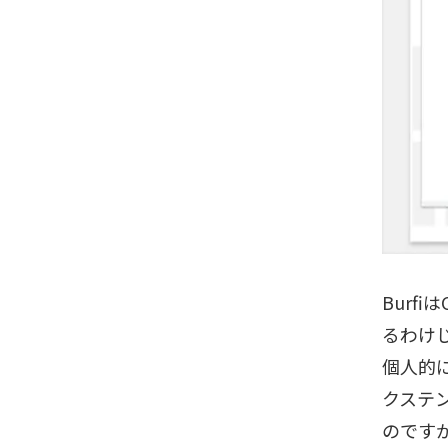
Burf
るわけ
個人的
クステ
のです