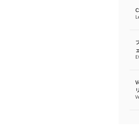
C
L
ェ
E
V
リ
V