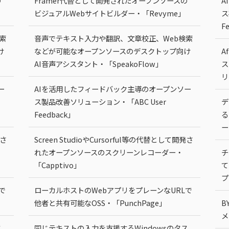
の
Framer代替として開発されたオープンソースの
A
ビジュアルWebサイトビルダー・「Revyme」
ス
F
索
音声でテキスト入力や翻訳、文章校正、Web検索
け
などが可能なオープンソースのデスクトップ向け
A
AI音声アシスタント・「SpeakoFlow」
ス
リ
ー
AIを活用したフィードバック主導のオープンソー
ス製品改善ソリューション・「ABC User
デ
Feedback」
る
ー
発さ
Screen StudioやCursorful等の代替として開発さ
れたオープンソースのスクリーンレコーダー・
チ
「Capptivo」
て
プ
で
ローカルホストのWebアプリをプレーンなURLで
他者と共有可能なOSS・「PunchPage」
B
メ
ス
同じテキストの入力を支援するWindowsのタス