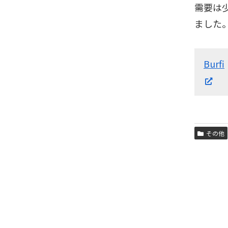
需要は
ました
Burfi
その他