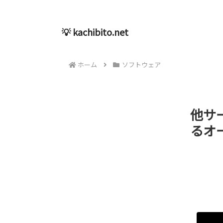
💡 kachibito.net
ホーム
ソフトウェア
他サ
るオー