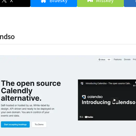
X
Bluesky
Misskey
endso