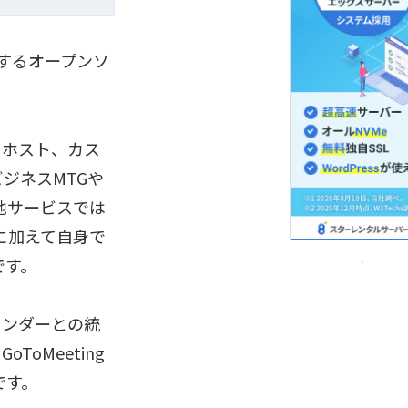
トするオープンソ
フホスト、カス
ジネスMTGや
他サービスでは
点に加えて自身で
です。
eカレンダーとの統
ToMeeting
です。