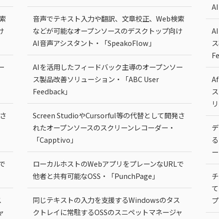
A
索
音声でテキスト入力や翻訳、文章校正、Web検索
け
などが可能なオープンソースのデスクトップ向け
A
AI音声アシスタント・「SpeakoFlow」
ス
F
ー
AIを活用したフィードバック主導のオープンソー
ス製品改善ソリューション・「ABC User
A
Feedback」
ス
リ
発さ
Screen StudioやCursorful等の代替として開発さ
れたオープンソースのスクリーンレコーダー・
デ
「Capptivo」
る
ー
で
ローカルホストのWebアプリをプレーンなURLで
他者と共有可能なOSS・「PunchPage」
チ
て
ス
同じテキストの入力を支援するWindowsのタス
プ
ャ
クトレイに常駐するOSSのスニペットマネージャ