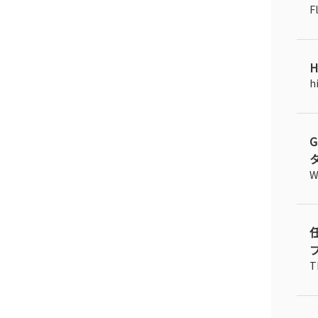
F
H
h
タ
W
プ
T