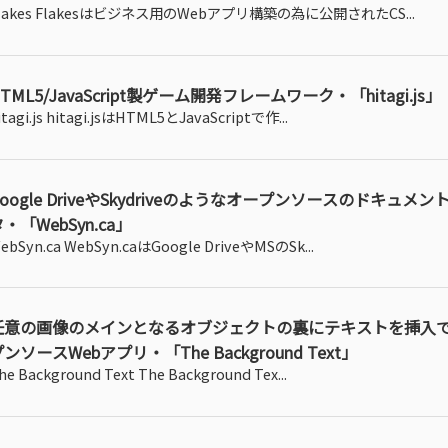
lakes Flakesはビジネス用のWebアプリ構築の為に公開されたCS...
TML5/JavaScript製ゲーム開発フレームワーク・「hitagi.js」
itagi.js hitagi.jsはHTML5とJavaScriptで作...
Google DriveやSkydriveのようなオープンソースのドキュメ
・「WebSyn.ca」
ebSyn.ca WebSyn.caはGoogle DriveやMSのSk...
任意の画像のメインとなるオブジェクトの裏にテキストを挿入
ンソースWebアプリ・「The Background Text」
he Background Text The Background Tex...