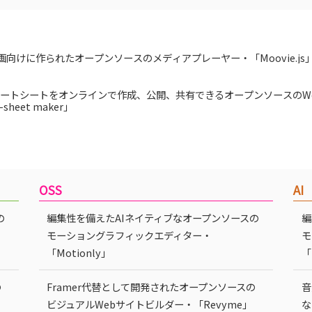
画向けに作られたオープンソースのメディアプレーヤー・「Moovie.js
ートシートをオンラインで作成、公開、共有できるオープンソースのW
-sheet maker」
OSS
AI
の
編集性を備えたAIネイティブなオープンソースの
編
モーショングラフィックエディター・
モ
「Motionly」
「
の
Framer代替として開発されたオープンソースの
音
ビジュアルWebサイトビルダー・「Revyme」
な