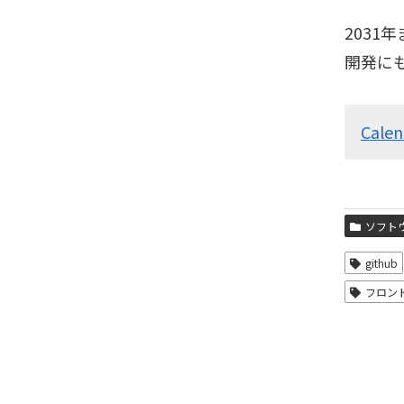
203
開発に
Cale
ソフト
github
フロン