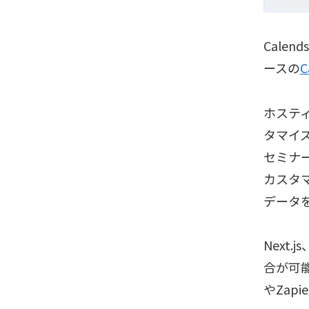
Cale
ースの
C
ホステ
タマイ
セミナ
カスタマ
データ
Next.
合が可能
やZap