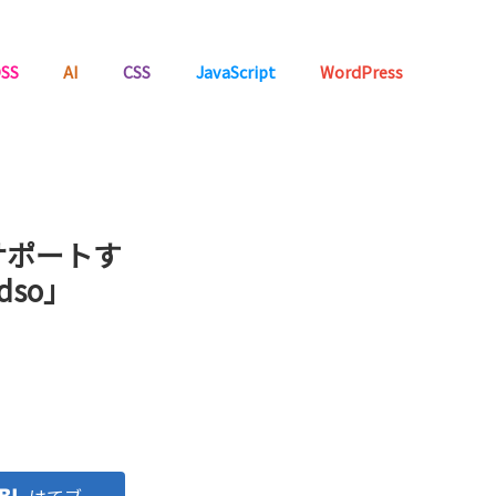
SS
AI
CSS
JavaScript
WordPress
サポートす
dso」