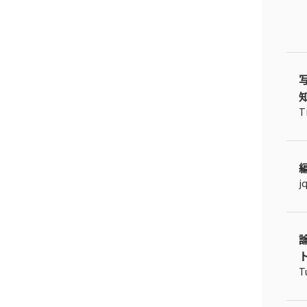
T
編
j
ト
T