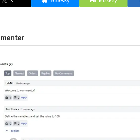
X
Bluesky
Misskey
menter