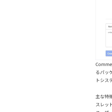
Comm
るパッ
トシス
主な特
スレッ