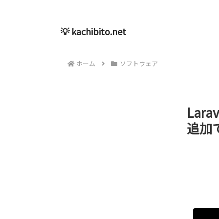
💡 kachibito.net
ホーム
ソフトウェア
La
追加で