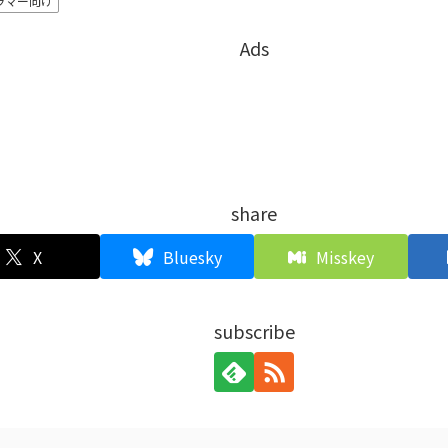
ラマー向け
Ads
share
X
Bluesky
Misskey
subscribe