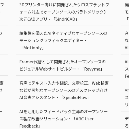
トフ
3Dプリンター向けに開発されたクロスプラットフ
編
3
ォーム対応でオープンソースのパラトメリック3
モ
次元CADアプリ・「SindriCAD」
「
の
編集性を備えたAIネイティブなオープンソースの
音
モーショングラフィックエディター・
な
「Motionly」
A
の
Framer代替として開発されたオープンソースの
A
ビジュアルWebサイトビルダー・「Revyme」
ス
F
索
音声でテキスト入力や翻訳、文章校正、Web検索
け
などが可能なオープンソースのデスクトップ向け
A
AI音声アシスタント・「SpeakoFlow」
ス
リ
ー
AIを活用したフィードバック主導のオープンソー
ス製品改善ソリューション・「ABC User
デ
Feedback」
る