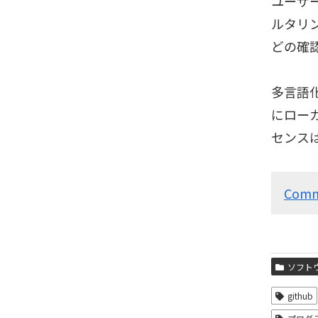
ユーザ
ルタリ
どの確
多言語化
にロー
センスは
Comm
ソフト
github