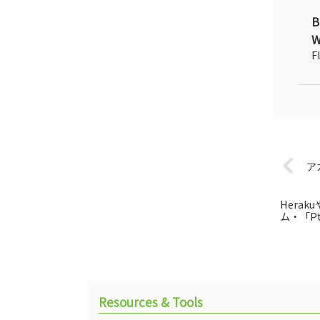
B
W
F
ア
Hera
ム・「Pt
Resources & Tools