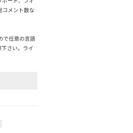
サポート、フィ
総コメント数な
るので任意の言語
照下さい。ライ