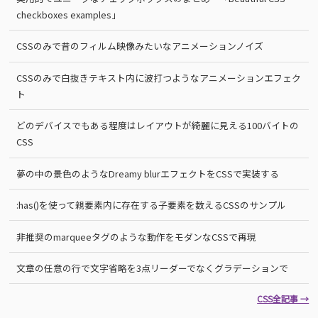
checkboxes examples」
CSSのみで昔のフィルム映像みたいなアニメーションノイズ
CSSのみで白抜きテキスト内に波打つようなアニメーションエフェク
ト
どのデバイスでもある程度はレイアウトが綺麗に見える100バイトの
CSS
夢の中の景色のようなDreamy blurエフェクトをCSSで実装する
:has()を使って親要素内に存在する子要素を数えるCSSのサンプル
非推奨のmarqueeタグのような動作をモダンなCSSで再現
文章の任意の行で文字省略を3点リーダーでなくグラデーションで
CSS全記事 →