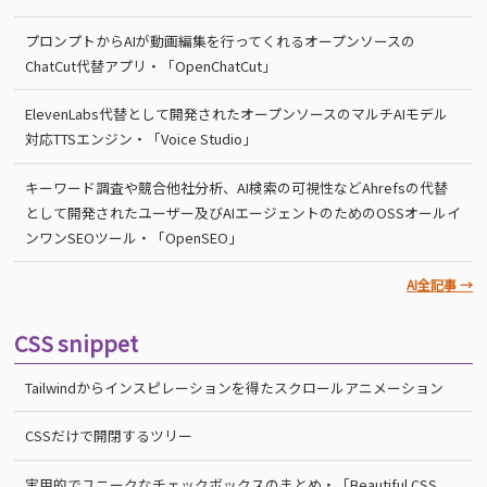
プロンプトからAIが動画編集を行ってくれるオープンソースの
ChatCut代替アプリ・「OpenChatCut」
ElevenLabs代替として開発されたオープンソースのマルチAIモデル
対応TTSエンジン・「Voice Studio」
キーワード調査や競合他社分析、AI検索の可視性などAhrefsの代替
として開発されたユーザー及びAIエージェントのためのOSSオールイ
ンワンSEOツール・「OpenSEO」
AI全記事 →
CSS snippet
Tailwindからインスピレーションを得たスクロールアニメーション
CSSだけで開閉するツリー
実用的でユニークなチェックボックスのまとめ・「Beautiful CSS