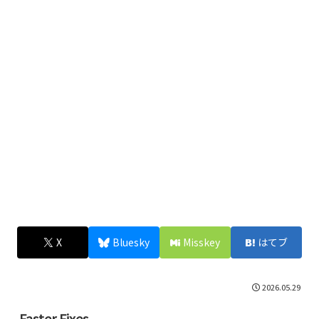
X
Bluesky
Misskey
はてブ
2026.05.29
Faster Fixes