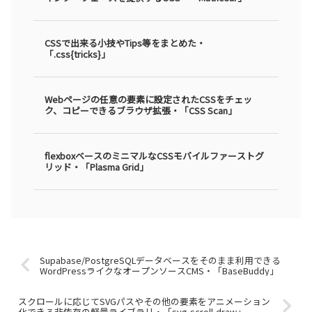
CSSで出来る小技やTips等をまとめた・
「.css{tricks}」
Webページの任意の要素に設定されたCSSをチェッ
ク、コピーできるブラウザ拡張・「CSS Scan」
flexboxベースのミニマルなCSSモバイルファーストグ
リッド・「Plasma Grid」
Supabase/PostgreSQLデータベースをそのまま利用できる
WordPressライクなオープンソースCMS・「BaseBuddy」
スクロールに応じてSVGパスやその他の要素をアニメーション
化できる非依存の軽量ライブラリ・「svg-scroll-draw」