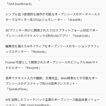
「GA4 Dashboard」
シンプル且つ直感的な操作が可能なオープンソースのデータベースス
キーマエディター及びSQLジェネレーター・「drawDB」
3Dプリンター向けに開発されたクロスプラットフォーム対応でオー
プンソースのパラトメリック3次元CADアプリ・「SindriCAD」
編集性を備えたAIネイティブなオープンソースのモーショングラフィ
ックエディター・「Motionly」
Framer代替として開発されたオープンソースのビジュアルWebサイ
トビルダー・「Revyme」
音声でテキスト入力や翻訳、文章校正、Web検索などが可能なオー
プンソースのデスクトップ向けAI音声アシスタント・
「SpeakoFlow」
AIを活用したフィードバック主導のオープンソース製品改善ソリュー
ション・「ABC User Feedback」