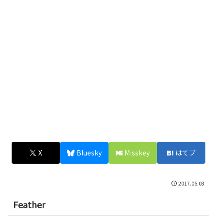
X
Bluesky
Misskey
はてブ
2017.06.03
Feather