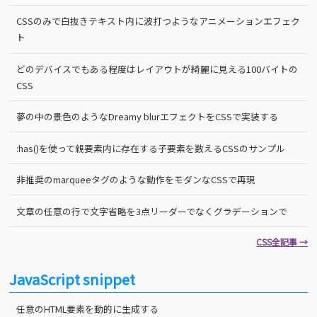
CSSのみで白抜きテキスト内に波打つようなアニメーションエフェク
ト
どのデバイスでもある程度はレイアウトが綺麗に見える100バイトの
CSS
夢の中の景色のようなDreamy blurエフェクトをCSSで実装する
:has()を使って親要素内に存在する子要素を数えるCSSのサンプル
非推奨のmarqueeタグのような動作をモダンなCSSで再現
文章の任意の行で文字省略を3点リーダーでなくグラデーションで
CSS全記事 →
JavaScript snippet
任意のHTML要素を動的に生成する