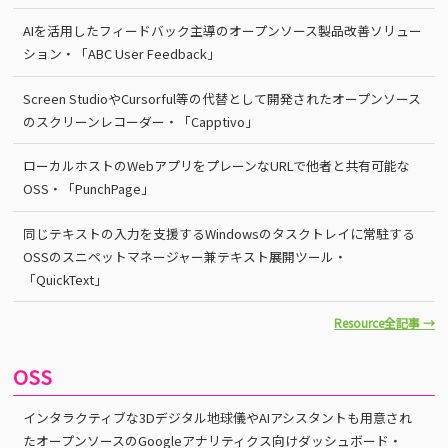
AIを活用したフィードバック主導のオープンソース製品改善ソリュー
ション・「ABC User Feedback」
Screen StudioやCursorful等の代替として開発されたオープンソース
のスクリーンレコーダー・「Capptivo」
ローカルホストのWebアプリをプレーンなURLで他者と共有可能な
OSS・「PunchPage」
同じテキストの入力を支援するWindowsのタスクトレイに常駐する
OSSのスニペットマネージャー兼テキスト展開ツール・
「QuickText」
Resource全記事 →
OSS
インタラクティブな3Dデジタル地球儀やAIアシスタントも用意され
たオープンソースのGoogleアナリティクス向けダッシュボード・