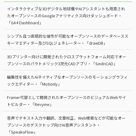
インタラクティブな3Dデジタル地球儀やAIアシスタントも用意され
たオープンソースのGoogleアナリティクス向けダッシュボード・
「GA4 Dashboard」
シンプル且つ直感的な操作が可能なオープンソースのデータベースス
キーマエディター及びSQLジェネレーター・「drawDB」
3Dプリンター向けに開発されたクロスプラットフォーム対応でオー
プンソースのパラトメリック3次元CADアプリ・「SindriCAD」
編集性を備えたAIネイティブなオープンソースのモーショングラフィ
ックエディター・「Motionly」
Framer代替として開発されたオープンソースのビジュアルWebサイ
トビルダー・「Revyme」
音声でテキスト入力や翻訳、文章校正、Web検索などが可能なオー
プンソースのデスクトップ向けAI音声アシスタント・
「SpeakoFlow」