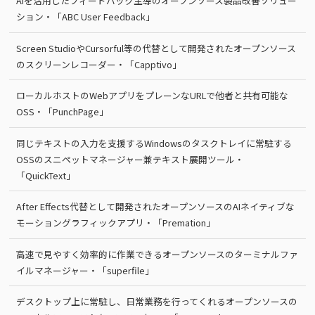
AIを活用したフィードバック主導のオープンソース製品改善ソリュー
ション・「ABC User Feedback」
Screen StudioやCursorful等の代替として開発されたオープンソース
のスクリーンレコーダー・「Capptivo」
ローカルホストのWebアプリをプレーンなURLで他者と共有可能な
OSS・「PunchPage」
同じテキストの入力を支援するWindowsのタスクトレイに常駐する
OSSのスニペットマネージャー兼テキスト展開ツール・
「QuickText」
After Effects代替として開発されたオープンソースのAIネイティブな
モーショングラフィックアプリ・「Premation」
高速で見やすく効率的に作業できるオープンソースのターミナルファ
イルマネージャー・「superfile」
デスクトップ上に常駐し、日常業務を行ってくれるオープンソースの