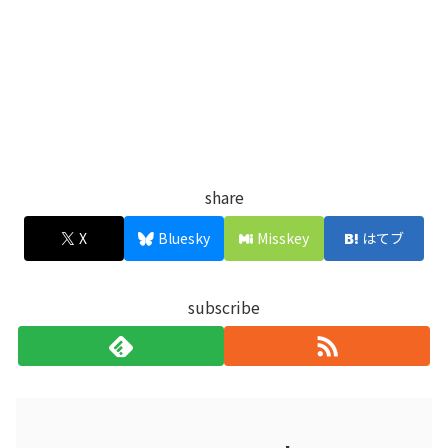
share
X
Bluesky
Misskey
はてブ
subscribe