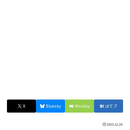
X
Bluesky
Misskey
はてブ
2025.12.20