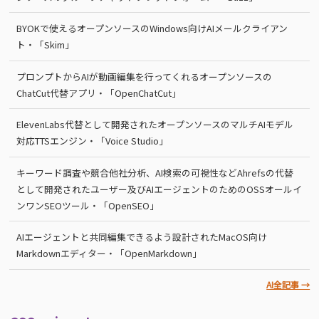
BYOKで使えるオープンソースのWindows向けAIメールクライアン
ト・「Skim」
プロンプトからAIが動画編集を行ってくれるオープンソースの
ChatCut代替アプリ・「OpenChatCut」
ElevenLabs代替として開発されたオープンソースのマルチAIモデル
対応TTSエンジン・「Voice Studio」
キーワード調査や競合他社分析、AI検索の可視性などAhrefsの代替
として開発されたユーザー及びAIエージェントのためのOSSオールイ
ンワンSEOツール・「OpenSEO」
AIエージェントと共同編集できるよう設計されたMacOS向け
Markdownエディター・「OpenMarkdown」
AI全記事 →