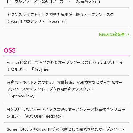
ローカルファーストなAIコワーカー・「OpenWorker」
トランスクリプトベースで動画編集が可能なオープンソースの
Descript代替アプリ・「Rescript」
Resource全記事 →
OSS
Framer代替として開発されたオープンソースのビジュアルWebサイ
トビルダー・「Revyme」
音声でテキスト入力や翻訳、文章校正、Web検索などが可能なオー
プンソースのデスクトップ向けAI音声アシスタント・
「SpeakoFlow」
AIを活用したフィードバック主導のオープンソース製品改善ソリュー
ション・「ABC User Feedback」
Screen StudioやCursorful等の代替として開発されたオープンソース