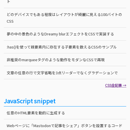
ト
どのデバイスでもある程度はレイアウトが綺麗に見える100バイトの
CSS
夢の中の景色のようなDreamy blurエフェクトをCSSで実装する
:has()を使って親要素内に存在する子要素を数えるCSSのサンプル
非推奨のmarqueeタグのような動作をモダンなCSSで再現
文章の任意の行で文字省略を3点リーダーでなくグラデーションで
CSS全記事 →
JavaScript snippet
任意のHTML要素を動的に生成する
Webページに「Mastodonで記事をシェア」ボタンを設置するコード