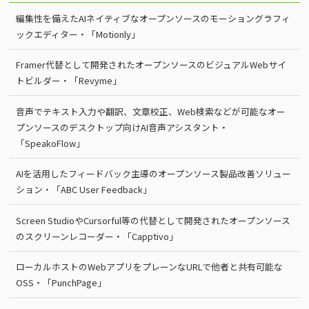
編集性を備えたAIネイティブなオープンソースのモーショングラフィ
ックエディター・「Motionly」
Framer代替として開発されたオープンソースのビジュアルWebサイ
トビルダー・「Revyme」
音声でテキスト入力や翻訳、文章校正、Web検索などが可能なオー
プンソースのデスクトップ向けAI音声アシスタント・
「SpeakoFlow」
AIを活用したフィードバック主導のオープンソース製品改善ソリュー
ション・「ABC User Feedback」
Screen StudioやCursorful等の代替として開発されたオープンソース
のスクリーンレコーダー・「Capptivo」
ローカルホストのWebアプリをプレーンなURLで他者と共有可能な
OSS・「PunchPage」