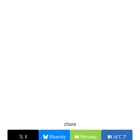
share
X
Bluesky
Misskey
はてブ