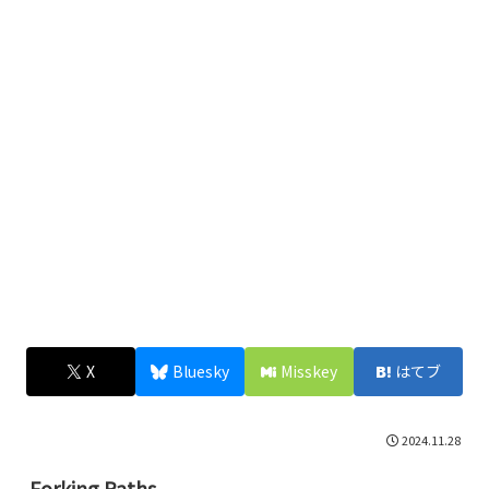
X
Bluesky
Misskey
はてブ
2024.11.28
Forking Paths