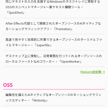
同じテキストの入力を支援するWindowsのタスクトレイに常駐する
OSSのスニペットマネージャー兼テキスト展開ツール・
「QuickText」
After Effects代替として開発されたオープンソースのAIネイティブな
モーショングラフィックアプリ・「Premation」
高速で見やすく効率的に作業できるオープンソースのターミナルファ
イルマネージャー・「superfile」
デスクトップ上に常駐し、日常業務を行ってくれるオープンソースの
ローカルファーストなAIコワーカー・「OpenWorker」
Resource全記事 →
OSS
編集性を備えたAIネイティブなオープンソースのモーショングラフィ
ックエディター・「Motionly」