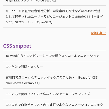
対応TTSエンジン・「Voice Studio」
キーワード調査や競合他社分析、AI検索の可視性などAhrefsの代替
として開発されたユーザー及びAIエージェントのためのOSSオールイ
ンワンSEOツール・「OpenSEO」
AI全記事 →
CSS snippet
Tailwindからインスピレーションを得たスクロールアニメーション
CSSだけで開閉するツリー
実用的でユニークなチェックボックスのまとめ・「Beautiful CSS
checkboxes examples」
CSSのみで昔のフィルム映像みたいなアニメーションノイズ
CSSのみで白抜きテキスト内に波打つようなアニメーションエフェク