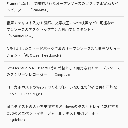
Framer代替として開発されたオープンソースのビジュアルWebサイ
トビルダー・「Revyme」
音声でテキスト入力や翻訳、文章校正、Web検索などが可能なオー
プンソースのデスクトップ向けAI音声アシスタント・
「SpeakoFlow」
AIを活用したフィードバック主導のオープンソース製品改善ソリュー
ション・「ABC User Feedback」
Screen StudioやCursorful等の代替として開発されたオープンソース
のスクリーンレコーダー・「Capptivo」
ローカルホストのWebアプリをプレーンなURLで他者と共有可能な
OSS・「PunchPage」
同じテキストの入力を支援するWindowsのタスクトレイに常駐する
OSSのスニペットマネージャー兼テキスト展開ツール・
「QuickText」