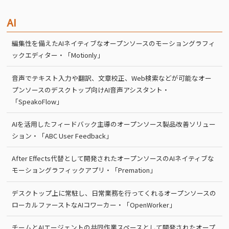
AI
編集性を備えたAIネイティブなオープンソースのモーショングラフィ
ックエディター・「Motionly」
音声でテキスト入力や翻訳、文章校正、Web検索などが可能なオー
プンソースのデスクトップ向けAI音声アシスタント・
「SpeakoFlow」
AIを活用したフィードバック主導のオープンソース製品改善ソリュー
ション・「ABC User Feedback」
After Effects代替として開発されたオープンソースのAIネイティブな
モーショングラフィックアプリ・「Premation」
デスクトップ上に常駐し、日常業務を行ってくれるオープンソースの
ローカルファーストなAIコワーカー・「OpenWorker」
チームとAIエージェントの共同作業スペースとして開発されたオープ