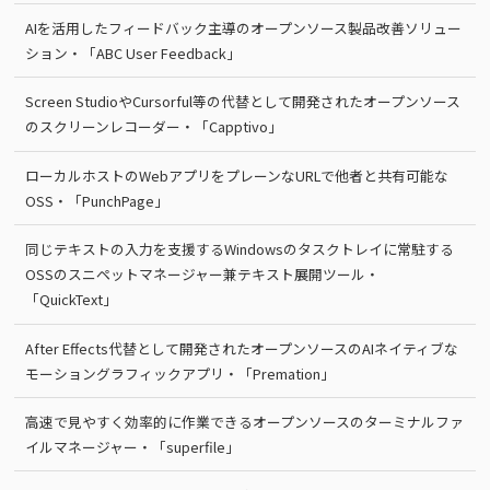
AIを活用したフィードバック主導のオープンソース製品改善ソリュー
ション・「ABC User Feedback」
Screen StudioやCursorful等の代替として開発されたオープンソース
のスクリーンレコーダー・「Capptivo」
ローカルホストのWebアプリをプレーンなURLで他者と共有可能な
OSS・「PunchPage」
同じテキストの入力を支援するWindowsのタスクトレイに常駐する
OSSのスニペットマネージャー兼テキスト展開ツール・
「QuickText」
After Effects代替として開発されたオープンソースのAIネイティブな
モーショングラフィックアプリ・「Premation」
高速で見やすく効率的に作業できるオープンソースのターミナルファ
イルマネージャー・「superfile」