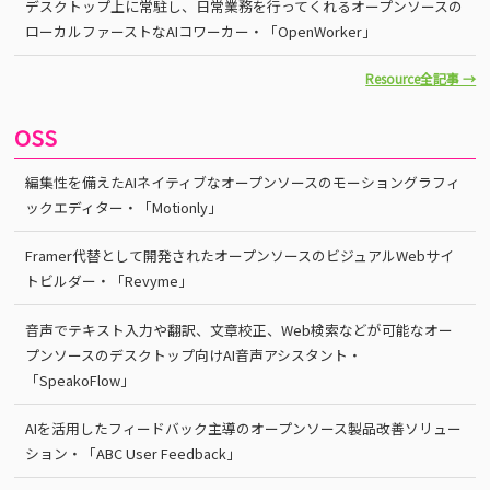
デスクトップ上に常駐し、日常業務を行ってくれるオープンソースの
ローカルファーストなAIコワーカー・「OpenWorker」
Resource全記事 →
OSS
編集性を備えたAIネイティブなオープンソースのモーショングラフィ
ックエディター・「Motionly」
Framer代替として開発されたオープンソースのビジュアルWebサイ
トビルダー・「Revyme」
音声でテキスト入力や翻訳、文章校正、Web検索などが可能なオー
プンソースのデスクトップ向けAI音声アシスタント・
「SpeakoFlow」
AIを活用したフィードバック主導のオープンソース製品改善ソリュー
ション・「ABC User Feedback」