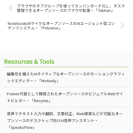
ブラウザのタブグループを使ってカンバンボード化し、タスク
管理できるオープンソースのブラウザ拡張・「TabKan」
NotebookLMライクなオープンソースのAIエージェント型コン
テンツシステム・「Polywise」
Resources & Tools
編集性を備えたAIネイティブなオープンソースのモーショングラフィ
ックエディター・「Motionly」
Framer代替として開発されたオープンソースのビジュアルWebサイ
トビルダー・「Revyme」
音声でテキスト入力や翻訳、文章校正、Web検索などが可能なオー
プンソースのデスクトップ向けAI音声アシスタント・
「SpeakoFlow」