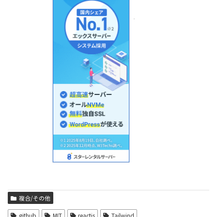
複合/その他
github
MIT
reactjs
Tailwind