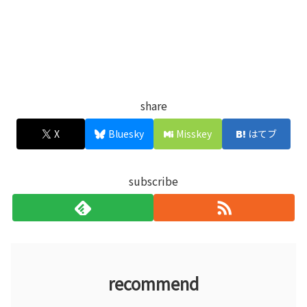
share
X
Bluesky
Misskey
はてブ
subscribe
recommend