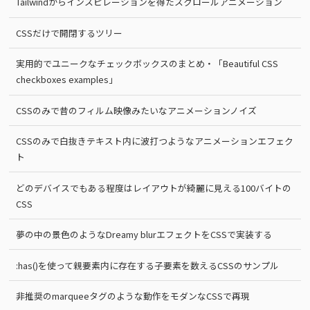
Tailwindからインスピレーションを得たスクロールアニメーション
CSSだけで開閉するツリー
実用的でユニークなチェックボックスのまとめ・「Beautiful CSS
checkboxes examples」
CSSのみで昔のフィルム映像みたいなアニメーションノイズ
CSSのみで白抜きテキスト内に波打つようなアニメーションエフェク
ト
どのデバイスでもある程度はレイアウトが綺麗に見える100バイトの
CSS
夢の中の景色のようなDreamy blurエフェクトをCSSで実装する
:has()を使って親要素内に存在する子要素を数えるCSSのサンプル
非推奨のmarqueeタグのような動作をモダンなCSSで再現