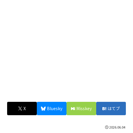
X
Bluesky
Misskey
はてブ
2026.06.04