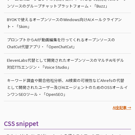
ンソースのグループチャットプラットフォーム・「Buzz」
BYOKで使えるオープンソースのWindows向けAIメールクライアン
ト・「Skim」
プロンプトからAIが動画編集を行ってくれるオープンソースの
ChatCut代替アプリ・「OpenChatCut」
ElevenLabs代替として開発されたオープンソースのマルチAIモデル
対応TTSエンジン・「Voice Studio」
キーワード調査や競合他社分析、AI検索の可視性などAhrefsの代替
として開発されたユーザー及びAIエージェントのためのOSSオールイ
ンワンSEOツール・「OpenSEO」
AI全記事 →
CSS snippet