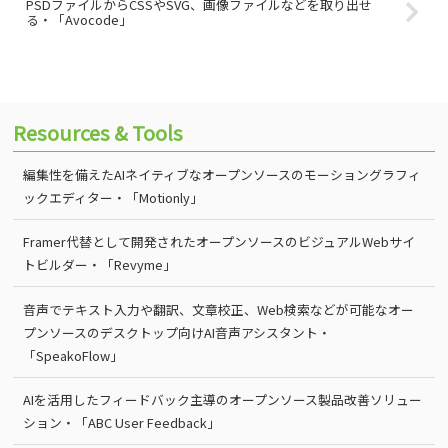
PSDファイルからCSSやSVG、画像ファイルなどを取り出せ
る・「Avocode」
Resources & Tools
編集性を備えたAIネイティブなオープンソースのモーショングラフィ
ックエディター・「Motionly」
Framer代替として開発されたオープンソースのビジュアルWebサイ
トビルダー・「Revyme」
音声でテキスト入力や翻訳、文章校正、Web検索などが可能なオー
プンソースのデスクトップ向けAI音声アシスタント・
「SpeakoFlow」
AIを活用したフィードバック主導のオープンソース製品改善ソリュー
ション・「ABC User Feedback」