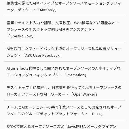
編集性を備えたAIネイティブなオープンソースのモーショングラフィ
ックエディター・「Motionly」
音声でテキスト入力や翻訳、文章校正、Web検索などが可能なオー
プンソースのデスクトップ向けAI音声アシスタント・
「SpeakoFlow」
AIを活用したフィードバック主導のオープンソース製品改善ソリュー
ション・「ABC User Feedback」
After Effects代替として開発されたオープンソースのAIネイティブな
モーショングラフィックアプリ・「Premation」
デスクトップ上に常駐し、日常業務を行ってくれるオープンソースの
ローカルファーストなAIコワーカー・「OpenWorker」
チームとAIエージェントの共同作業スペースとして開発されたオープ
ンソースのグループチャットプラットフォーム・「Buzz」
BYOKで使えるオープンソースのWindows向けAIメールクライアン