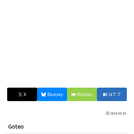
X
Bluesky
Misskey
はてブ
2014.05.01
Goteo