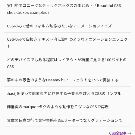
実用的でユニークなチェックボックスのまとめ・「Beautiful CSS
checkboxes examples」
CSSのみで昔のフィルム映像みたいなアニメーションノイズ
CSSのみで白抜きテキスト内に波打つようなアニメーションエフェク
ト
どのデバイスでもある程度はレイアウトが綺麗に見える100バイトの
CSS
夢の中の景色のようなDreamy blurエフェクトをCSSで実装する
:has()を使って親要素内に存在する子要素を数えるCSSのサンプル
非推奨のmarqueeタグのような動作をモダンなCSSで再現
文章の任意の行で文字省略を3点リーダーでなくグラデーションで
CSS全記事 →