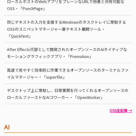
ローカルホストのWebアプリをプレーンなURLで他者と共有可能な
OSS・「PunchPage」
同じテキストの入力を支援するWindowsのタスクトレイに常駐する
OSSのスニペットマネージャー兼テキスト展開ツール・
「QuickText」
After Effects代替として開発されたオープンソースのAIネイティブな
モーショングラフィックアプリ・「Premation」
高速で見やすく効率的に作業できるオープンソースのターミナルファ
イルマネージャー・「superfile」
デスクトップ上に常駐し、日常業務を行ってくれるオープンソースの
ローカルファーストなAIコワーカー・「OpenWorker」
OSS全記事 →
AI