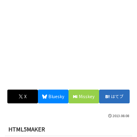
X
Bluesky
Misskey
はてブ
2013.08.08
HTML5MAKER