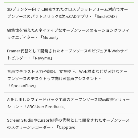
3Dプリンター向けに開発されたクロスプラットフォーム対応でオー
プンソースのパラトメリック3次元CADアプリ・「SindriCAD」
編集性を備えたAIネイティブなオープンソースのモーショングラフィ
ックエディター・「Motionly」
Framer代替として開発されたオープンソースのビジュアルWebサイ
トビルダー・「Revyme」
音声でテキスト入力や翻訳、文章校正、Web検索などが可能なオー
プンソースのデスクトップ向けAI音声アシスタント・
「SpeakoFlow」
AIを活用したフィードバック主導のオープンソース製品改善ソリュー
ション・「ABC User Feedback」
Screen StudioやCursorful等の代替として開発されたオープンソース
のスクリーンレコーダー・「Capptivo」