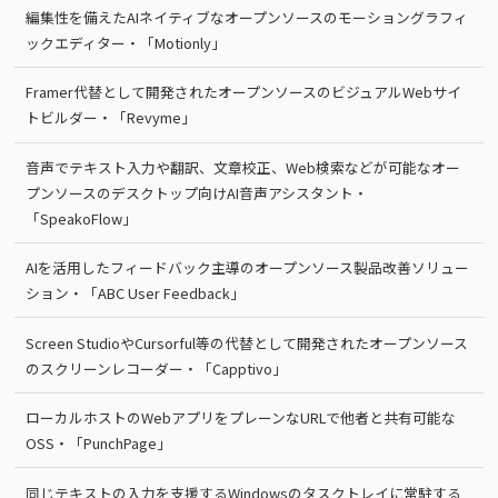
編集性を備えたAIネイティブなオープンソースのモーショングラフィ
ックエディター・「Motionly」
Framer代替として開発されたオープンソースのビジュアルWebサイ
トビルダー・「Revyme」
音声でテキスト入力や翻訳、文章校正、Web検索などが可能なオー
プンソースのデスクトップ向けAI音声アシスタント・
「SpeakoFlow」
AIを活用したフィードバック主導のオープンソース製品改善ソリュー
ション・「ABC User Feedback」
Screen StudioやCursorful等の代替として開発されたオープンソース
のスクリーンレコーダー・「Capptivo」
ローカルホストのWebアプリをプレーンなURLで他者と共有可能な
OSS・「PunchPage」
同じテキストの入力を支援するWindowsのタスクトレイに常駐する