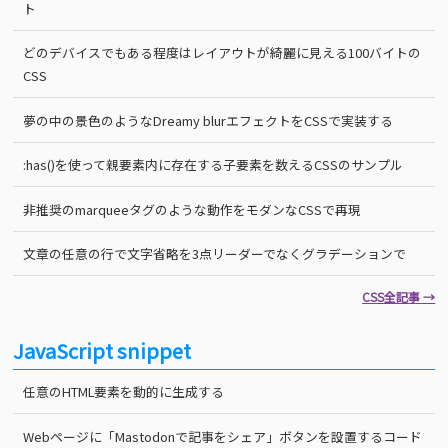
ト
どのデバイスでもある程度はレイアウトが綺麗に見える100バイトの
CSS
夢の中の景色のようなDreamy blurエフェクトをCSSで実装する
:has()を使って親要素内に存在する子要素を数えるCSSのサンプル
非推奨のmarqueeタグのような動作をモダンなCSSで再現
文章の任意の行で文字省略を3点リーダーでなくグラデーションで
CSS全記事 →
JavaScript snippet
任意のHTML要素を動的に生成する
Webページに「Mastodonで記事をシェア」ボタンを設置するコード