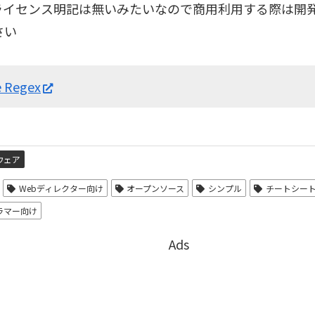
ライセンス明記は無いみたいなので商用利用する際は開
さい
e Regex
ウェア
Webディレクター向け
オープンソース
シンプル
チートシー
ラマー向け
Ads