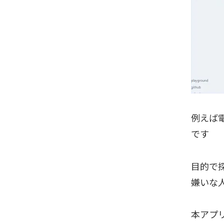
例えば
です
目的で
嫌いな
本アプ