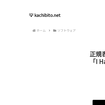
💡 kachibito.net
ホーム
ソフトウェア
正規
「I H