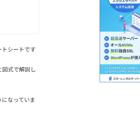
チートシートです
と図式で解説し
うになっていま