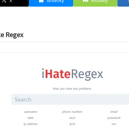
X
Bluesky
Misskey
te Regex