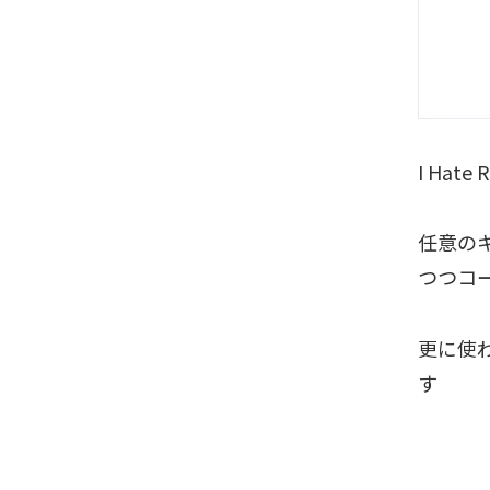
I Ha
任意の
つつコ
更に使
す