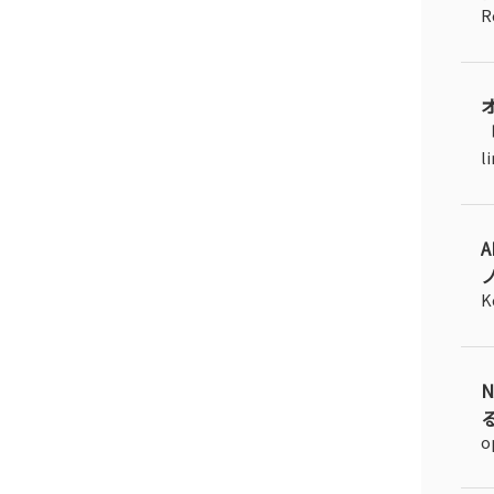
R
「
l
K
る
o