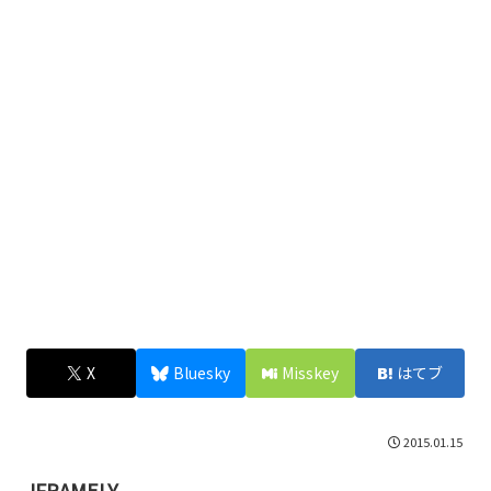
X
Bluesky
Misskey
はてブ
2015.01.15
IFRAMELY