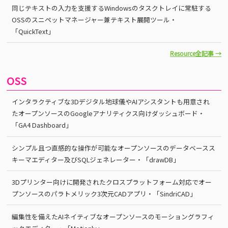
同じテキストの入力を支援するWindowsのタスクトレイに常駐する
OSSのスニペットマネージャー兼テキスト展開ツール・
「QuickText」
Resource全記事 →
OSS
インタラクティブな3Dデジタル地球儀やAIアシスタントも用意され
たオープンソースのGoogleアナリティクス向けダッシュボード・
「GA4 Dashboard」
シンプル且つ直感的な操作が可能なオープンソースのデータベースス
キーマエディター及びSQLジェネレーター・「drawDB」
3Dプリンター向けに開発されたクロスプラットフォーム対応でオー
プンソースのパラトメリック3次元CADアプリ・「SindriCAD」
編集性を備えたAIネイティブなオープンソースのモーショングラフィ