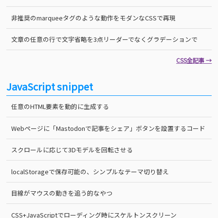
非推奨のmarqueeタグのような動作をモダンなCSSで再現
文章の任意の行で文字省略を3点リーダーでなくグラデーションで
CSS全記事 →
JavaScript snippet
任意のHTML要素を動的に生成する
Webページに「Mastodonで記事をシェア」ボタンを設置するコード
スクロールに応じて3Dモデルを回転させる
localStorageで保存可能の、シンプルなテーマ切り替え
目線がマウスの動きを追う的なやつ
CSS+JavaScriptでローディング時にスケルトンスクリーン