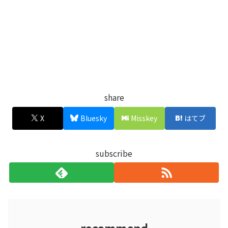
share
X
Bluesky
Misskey
はてブ
subscribe