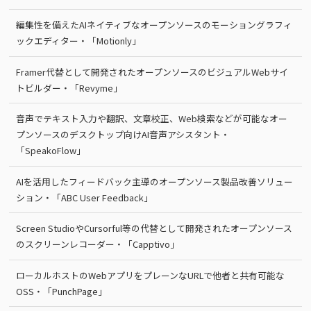
編集性を備えたAIネイティブなオープンソースのモーショングラフィ
ックエディター・「Motionly」
Framer代替として開発されたオープンソースのビジュアルWebサイ
トビルダー・「Revyme」
音声でテキスト入力や翻訳、文章校正、Web検索などが可能なオー
プンソースのデスクトップ向けAI音声アシスタント・
「SpeakoFlow」
AIを活用したフィードバック主導のオープンソース製品改善ソリュー
ション・「ABC User Feedback」
Screen StudioやCursorful等の代替として開発されたオープンソース
のスクリーンレコーダー・「Capptivo」
ローカルホストのWebアプリをプレーンなURLで他者と共有可能な
OSS・「PunchPage」