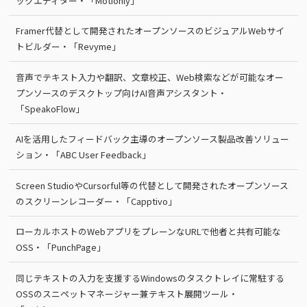
ックエディター・「Motionly」
Framer代替として開発されたオープンソースのビジュアルWebサイ
トビルダー・「Revyme」
音声でテキスト入力や翻訳、文章校正、Web検索などが可能なオー
プンソースのデスクトップ向けAI音声アシスタント・
「SpeakoFlow」
AIを活用したフィードバック主導のオープンソース製品改善ソリュー
ション・「ABC User Feedback」
Screen StudioやCursorful等の代替として開発されたオープンソース
のスクリーンレコーダー・「Capptivo」
ローカルホストのWebアプリをプレーンなURLで他者と共有可能な
OSS・「PunchPage」
同じテキストの入力を支援するWindowsのタスクトレイに常駐する
OSSのスニペットマネージャー兼テキスト展開ツール・