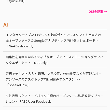
「QuickText」
OSS全記事 →
AI
インタラクティブな3Dデジタル地球儀やAIアシスタントも用意され
たオープンソースのGoogleアナリティクス向けダッシュボード・
「GA4 Dashboard」
編集性を備えたAIネイティブなオープンソースのモーショングラフィ
ックエディター・「Motionly」
音声でテキスト入力や翻訳、文章校正、Web検索などが可能なオー
プンソースのデスクトップ向けAI音声アシスタント・
「SpeakoFlow」
AIを活用したフィードバック主導のオープンソース製品改善ソリュー
ション・「ABC User Feedback」