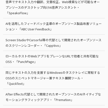
音声でテキスト入力や翻訳、文章校正、Web検索などが可能なオー
プンソースのデスクトップ向けAI音声アシスタント・
「SpeakoFlow」
AIを活用したフィードバック主導のオープンソース製品改善ソリュー
ション・「ABC User Feedback」
Screen StudioやCursorful等の代替として開発されたオープンソース
のスクリーンレコーダー・「Capptivo」
ローカルホストのWebアプリをプレーンなURLで他者と共有可能な
OSS・「PunchPage」
同じテキストの入力を支援するWindowsのタスクトレイに常駐する
OSSのスニペットマネージャー兼テキスト展開ツール・
「QuickText」
After Effects代替として開発されたオープンソースのAIネイティブな
モーショングラフィックアプリ・「Premation」