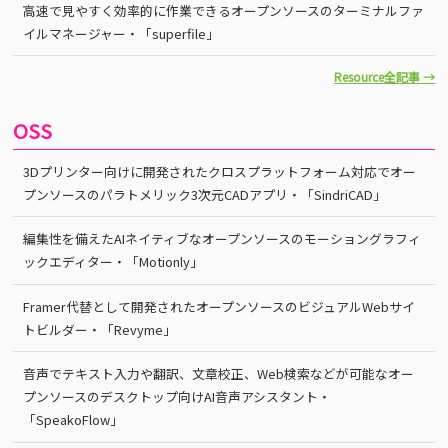
高速で見やすく効率的に作業できるオープンソースのターミナルファ
イルマネージャー・「superfile」
Resource全記事 →
OSS
3Dプリンター向けに開発されたクロスプラットフォーム対応でオー
プンソースのパラトメリック3次元CADアプリ・「SindriCAD」
編集性を備えたAIネイティブなオープンソースのモーショングラフィ
ックエディター・「Motionly」
Framer代替として開発されたオープンソースのビジュアルWebサイ
トビルダー・「Revyme」
音声でテキスト入力や翻訳、文章校正、Web検索などが可能なオー
プンソースのデスクトップ向けAI音声アシスタント・
「SpeakoFlow」