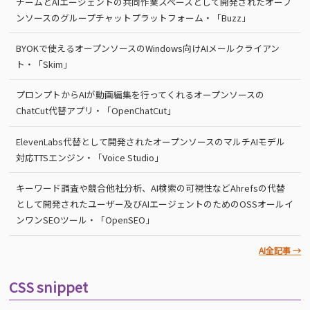
チームとAIエージェントの共同作業スペースとして開発されたオープ
ンソースのグループチャットプラットフォーム・「Buzz」
BYOKで使えるオープンソースのWindows向けAIメールクライアン
ト・「Skim」
プロンプトからAIが動画編集を行ってくれるオープンソースの
ChatCut代替アプリ・「OpenChatCut」
ElevenLabs代替として開発されたオープンソースのマルチAIモデル
対応TTSエンジン・「Voice Studio」
キーワード調査や競合他社分析、AI検索の可視性などAhrefsの代替
として開発されたユーザー及びAIエージェントのためのOSSオールイ
ンワンSEOツール・「OpenSEO」
AI全記事 →
CSS snippet