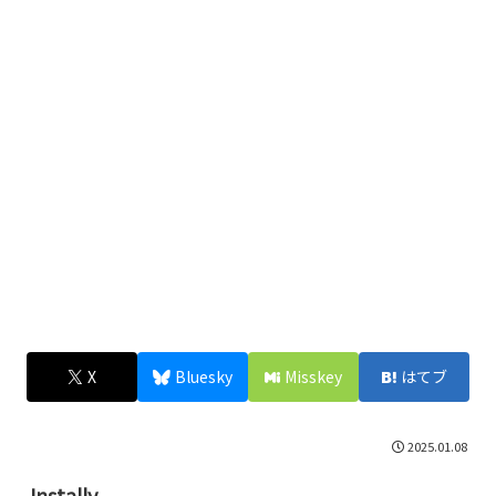
X
Bluesky
Misskey
はてブ
2025.01.08
Instally