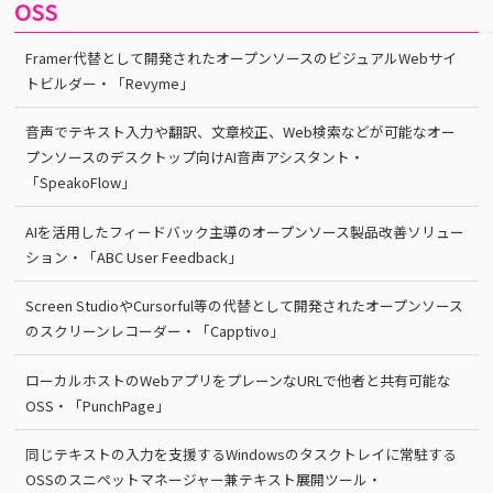
OSS
Framer代替として開発されたオープンソースのビジュアルWebサイ
トビルダー・「Revyme」
音声でテキスト入力や翻訳、文章校正、Web検索などが可能なオー
プンソースのデスクトップ向けAI音声アシスタント・
「SpeakoFlow」
AIを活用したフィードバック主導のオープンソース製品改善ソリュー
ション・「ABC User Feedback」
Screen StudioやCursorful等の代替として開発されたオープンソース
のスクリーンレコーダー・「Capptivo」
ローカルホストのWebアプリをプレーンなURLで他者と共有可能な
OSS・「PunchPage」
同じテキストの入力を支援するWindowsのタスクトレイに常駐する
OSSのスニペットマネージャー兼テキスト展開ツール・