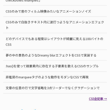
checkboxes examples」
CSSのみで昔のフィルム映像みたいなアニメーションノイズ
CSSのみで白抜きテキスト内に波打つようなアニメーションエフェク
ト
どのデバイスでもある程度はレイアウトが綺麗に見える100バイトの
CSS
夢の中の景色のようなDreamy blurエフェクトをCSSで実装する
:has()を使って親要素内に存在する子要素を数えるCSSのサンプル
非推奨のmarqueeタグのような動作をモダンなCSSで再現
文章の任意の行で文字省略を3点リーダーでなくグラデーションで
CSS全記事 →