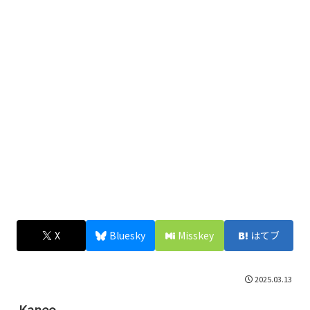
X
Bluesky
Misskey
はてブ
2025.03.13
Kaneo