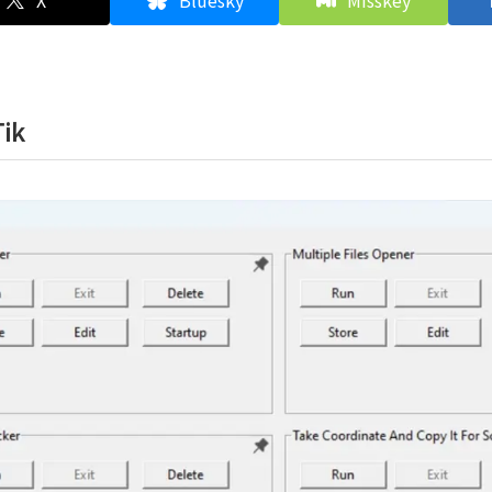
X
Bluesky
Misskey
ik