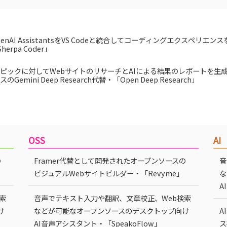
penAI AssistantsをVS Codeと統合してコーディングエクスペリエ
herpa Coder」
ピックに対してWebサイトのリサーチとAIによる結果のレポートを生
Gemini Deep Research代替・「Open Deep Research」
OSS
AI
の
Framer代替として開発されたオープンソースの
音
ビジュアルWebサイトビルダー・「Revyme」
な
A
索
音声でテキスト入力や翻訳、文章校正、Web検索
け
などが可能なオープンソースのデスクトップ向け
A
AI音声アシスタント・「SpeakoFlow」
ス