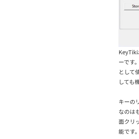
KeyT
ーです
として
しても
キーの
なのは
面クリッ
能です