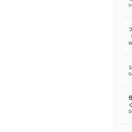
I
「
W
G
く
D