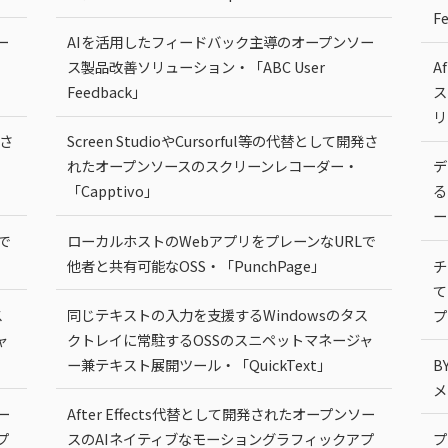
F
ー
AIを活用したフィードバック主導のオープンソー
ス製品改善ソリューション・「ABC User
A
Feedback」
ス
リ
発さ
Screen StudioやCursorful等の代替として開発さ
れたオープンソースのスクリーンレコーダー・
デ
「Capptivo」
る
ー
で
ローカルホストのWebアプリをプレーンなURLで
他者と共有可能なOSS・「PunchPage」
チ
て
ス
同じテキストの入力を支援するWindowsのタス
プ
ャ
クトレイに常駐するOSSのスニペットマネージャ
ー兼テキスト展開ツール・「QuickText」
B
メ
ー
After Effects代替として開発されたオープンソー
プ
スのAIネイティブなモーショングラフィックアプ
プ