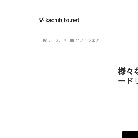
💡 kachibito.net
ホーム
ソフトウェア
様々
ードリ