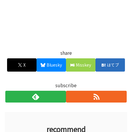
share
X
Bluesky
Misskey
はてブ
subscribe
recommend