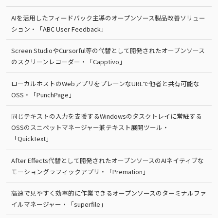
AIを活用したフィードバック主導のオープンソース製品改善ソリュー
ション・「ABC User Feedback」
Screen StudioやCursorful等の代替として開発されたオープンソース
のスクリーンレコーダー・「Capptivo」
ローカルホストのWebアプリをプレーンなURLで他者と共有可能な
OSS・「PunchPage」
同じテキストの入力を支援するWindowsのタスクトレイに常駐する
OSSのスニペットマネージャー兼テキスト展開ツール・
「QuickText」
After Effects代替として開発されたオープンソースのAIネイティブな
モーショングラフィックアプリ・「Premation」
高速で見やすく効率的に作業できるオープンソースのターミナルファ
イルマネージャー・「superfile」