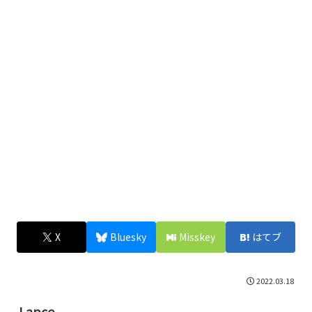
X
Bluesky
Misskey
はてブ
2022.03.18
Lapce