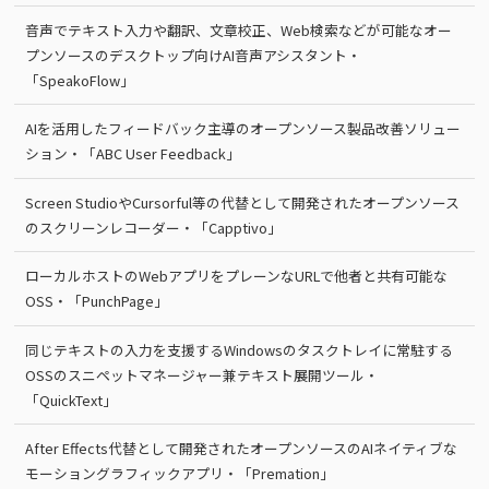
音声でテキスト入力や翻訳、文章校正、Web検索などが可能なオー
プンソースのデスクトップ向けAI音声アシスタント・
「SpeakoFlow」
AIを活用したフィードバック主導のオープンソース製品改善ソリュー
ション・「ABC User Feedback」
Screen StudioやCursorful等の代替として開発されたオープンソース
のスクリーンレコーダー・「Capptivo」
ローカルホストのWebアプリをプレーンなURLで他者と共有可能な
OSS・「PunchPage」
同じテキストの入力を支援するWindowsのタスクトレイに常駐する
OSSのスニペットマネージャー兼テキスト展開ツール・
「QuickText」
After Effects代替として開発されたオープンソースのAIネイティブな
モーショングラフィックアプリ・「Premation」