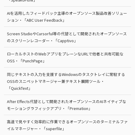
AIを活用したフィードバック主導のオープンソース製品改善ソリュー
ション・「ABC User Feedback」
Screen StudioやCursorful等の代替として開発されたオープンソース
のスクリーンレコーダー・「Capptivo」
ローカルホストのWebアプリをプレーンなURLで他者と共有可能な
OSS・「PunchPage」
同じテキストの入力を支援するWindowsのタスクトレイに常駐する
OSSのスニペットマネージャー兼テキスト展開ツール・
「QuickText」
After Effects代替として開発されたオープンソースのAIネイティブな
モーショングラフィックアプリ・「Premation」
高速で見やすく効率的に作業できるオープンソースのターミナルファ
イルマネージャー・「superfile」