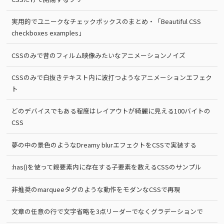
実用的でユニークなチェックボックスのまとめ・「Beautiful CSS
checkboxes examples」
CSSのみで昔のフィルム映像みたいなアニメーションノイズ
CSSのみで白抜きテキスト内に波打つようなアニメーションエフェク
ト
どのデバイスでもある程度はレイアウトが綺麗に見える100バイトの
CSS
夢の中の景色のようなDreamy blurエフェクトをCSSで実装する
:has()を使って親要素内に存在する子要素を数えるCSSのサンプル
非推奨のmarqueeタグのような動作をモダンなCSSで再現
文章の任意の行で文字省略を3点リーダーでなくグラデーションで