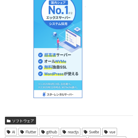
ソフトウェア
AI
Flutter
github
reactjs
Svelte
vue