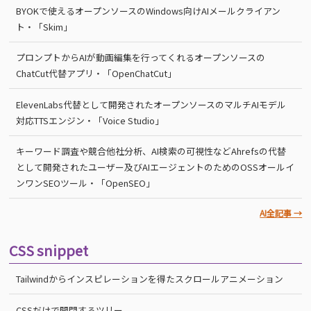
BYOKで使えるオープンソースのWindows向けAIメールクライアン
ト・「Skim」
プロンプトからAIが動画編集を行ってくれるオープンソースの
ChatCut代替アプリ・「OpenChatCut」
ElevenLabs代替として開発されたオープンソースのマルチAIモデル
対応TTSエンジン・「Voice Studio」
キーワード調査や競合他社分析、AI検索の可視性などAhrefsの代替
として開発されたユーザー及びAIエージェントのためのOSSオールイ
ンワンSEOツール・「OpenSEO」
AI全記事 →
CSS snippet
Tailwindからインスピレーションを得たスクロールアニメーション
CSSだけで開閉するツリー