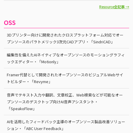
Resource全記事 →
OSS
3Dプリンター向けに開発されたクロスプラットフォーム対応でオー
プンソースのパラトメリック3次元CADアプリ・「SindriCAD」
編集性を備えたAIネイティブなオープンソースのモーショングラフィ
ックエディター・「Motionly」
Framer代替として開発されたオープンソースのビジュアルWebサイ
トビルダー・「Revyme」
音声でテキスト入力や翻訳、文章校正、Web検索などが可能なオー
プンソースのデスクトップ向けAI音声アシスタント・
「SpeakoFlow」
AIを活用したフィードバック主導のオープンソース製品改善ソリュー
ション・「ABC User Feedback」