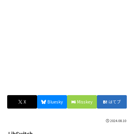
X
Bluesky
Misskey
はてブ
2024.08.10
LibSwitch