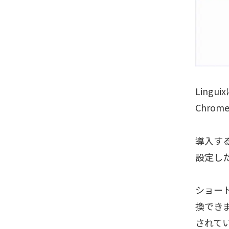
Ling
Chro
導入する
設定し
ショート
換できま
されて