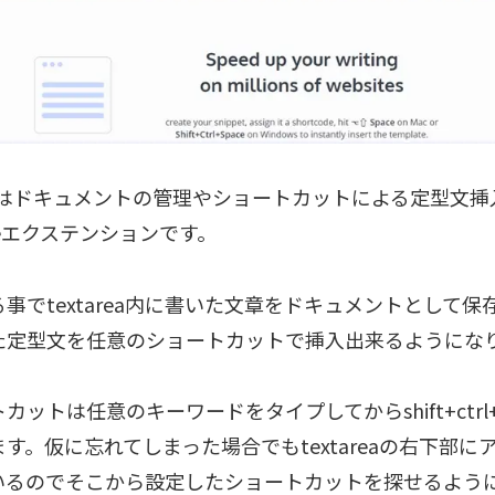
uixはドキュメントの管理やショートカットによる定型文
meエクステンションです。
事でtextarea内に書いた文章をドキュメントとして
た定型文を任意のショートカットで挿入出来るようにな
カットは任意のキーワードをタイプしてからshift+ctrl+
す。仮に忘れてしまった場合でもtextareaの右下部に
いるのでそこから設定したショートカットを探せるよう