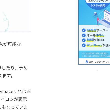
挿入が可能な
保存したり、予め
ります。
spaceすれば置
アイコンが表示
にもなっていま