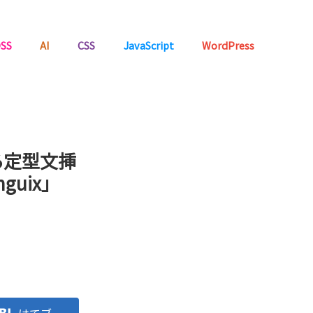
SS
AI
CSS
JavaScript
WordPress
る定型文挿
guix」