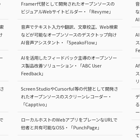
の
Framer代替として開発されたオープンソースの
音
ビジュアルWebサイトビルダー・「Revyme」
な
A
索
音声でテキスト入力や翻訳、文章校正、Web検索
け
などが可能なオープンソースのデスクトップ向け
A
AI音声アシスタント・「SpeakoFlow」
ス
F
ー
AIを活用したフィードバック主導のオープンソー
ス製品改善ソリューション・「ABC User
A
Feedback」
ス
リ
発さ
Screen StudioやCursorful等の代替として開発さ
れたオープンソースのスクリーンレコーダー・
デ
「Capptivo」
る
ー
で
ローカルホストのWebアプリをプレーンなURLで
他者と共有可能なOSS・「PunchPage」
チ
て