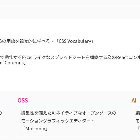
SSの用語を視覚的に学べる・「CSS Vocabulary」
で動作するExcelライクなスプレッドシートを構築する為のReactコン
n’ Columns」
OSS
AI
の
編集性を備えたAIネイティブなオープンソースの
編
モーショングラフィックエディター・
モ
「Motionly」
「