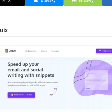
X
Bluesky
Misskey
uix