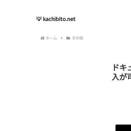
💡 kachibito.net
ホーム
その他
ドキ
入が可