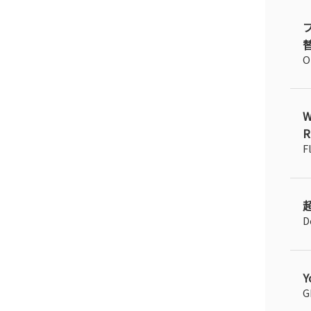
替
O
R
F
D
Y
G