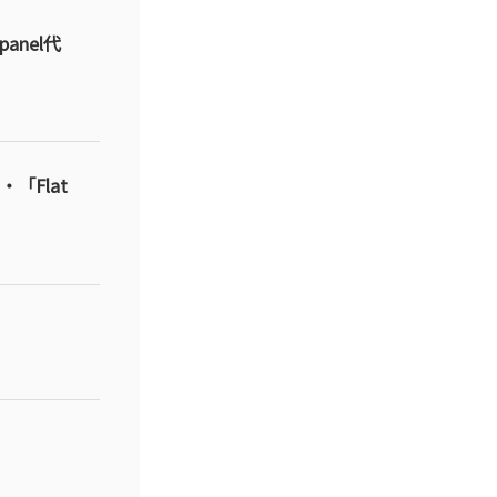
nel代
「Flat