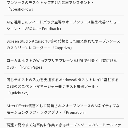
プンソースのデスクトップ向けAI音声アシスタント・
「SpeakoFlow」
AIを活用したフィードバック主導のオープンソース製品改善ソリュー
ション・「ABC User Feedback」
Screen StudioやCursorful等の代替として開発されたオープンソース
のスクリーンレコーダー・「Capptivo」
ローカルホストのWebアプリをプレーンなURLで他者と共有可能な
OSS・「PunchPage」
同じテキストの入力を支援するWindowsのタスクトレイに常駐する
OSSのスニペットマネージャー兼テキスト展開ツール・
「QuickText」
After Effects代替として開発されたオープンソースのAIネイティブな
モーショングラフィックアプリ・「Premation」
高速で見やすく効率的に作業できるオープンソースのターミナルファ