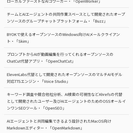
ローカルファーストなAIコワーカー・「OpenWorker」
チームとAIエージェントの共同作業スペースとして開発されたオープ
ンソースのグループチャットプラットフォーム・「Buzz」
BYOKで使えるオープンソースのWindows向けAIメールクライアン
ト・「Skim」
プロンプトからAIが動画編集を行ってくれるオープンソースの
ChatCut代替アプリ・「OpenChatCut」
ElevenLabs代替として開発されたオープンソースのマルチAIモデル
対応TTSエンジン・「Voice Studio」
キーワード調査や競合他社分析、AI検索の可視性などAhrefsの代替
として開発されたユーザー及びAIエージェントのためのOSSオールイ
ンワンSEOツール・「OpenSEO」
AIエージェントと共同編集できるよう設計されたMacOS向け
Markdownエディター・「OpenMarkdown」