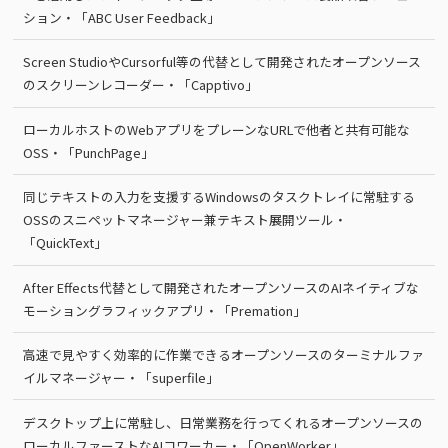
ション・「ABC User Feedback」
Screen StudioやCursorful等の代替として開発されたオープンソース
のスクリーンレコーダー・「Capptivo」
ローカルホストのWebアプリをプレーンなURLで他者と共有可能な
OSS・「PunchPage」
同じテキストの入力を支援するWindowsのタスクトレイに常駐する
OSSのスニペットマネージャー兼テキスト展開ツール・
「QuickText」
After Effects代替として開発されたオープンソースのAIネイティブな
モーショングラフィックアプリ・「Premation」
高速で見やすく効率的に作業できるオープンソースのターミナルファ
イルマネージャー・「superfile」
デスクトップ上に常駐し、日常業務を行ってくれるオープンソースの
ローカルファーストなAIコワーカー・「OpenWorker」