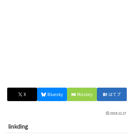
X
Bluesky
Misskey
はてブ
2019.12.27
linkding