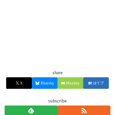
share
X
Bluesky
Misskey
はてブ
subscribe