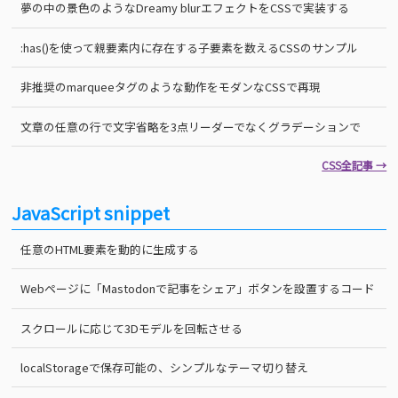
夢の中の景色のようなDreamy blurエフェクトをCSSで実装する
:has()を使って親要素内に存在する子要素を数えるCSSのサンプル
非推奨のmarqueeタグのような動作をモダンなCSSで再現
文章の任意の行で文字省略を3点リーダーでなくグラデーションで
CSS全記事 →
JavaScript snippet
任意のHTML要素を動的に生成する
Webページに「Mastodonで記事をシェア」ボタンを設置するコード
スクロールに応じて3Dモデルを回転させる
localStorageで保存可能の、シンプルなテーマ切り替え