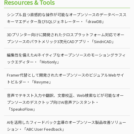
Resources & Tools
シンプル且つ直感的な操作が可能なオープンソースのデータベースス
キーマエディター及びSQLジェネレーター・「drawDB」
3Dプリンター向けに開発されたクロスプラットフォーム対応でオー
プンソースのパラトメリック3次元CADアプリ・「SindriCAD」
編集性を備えたAIネイティブなオープンソースのモーショングラフィ
ックエディター・「Motionly」
Framer代替として開発されたオープンソースのビジュアルWebサイ
トビルダー・「Revyme」
音声でテキスト入力や翻訳、文章校正、Web検索などが可能なオー
プンソースのデスクトップ向けAI音声アシスタント・
「SpeakoFlow」
AIを活用したフィードバック主導のオープンソース製品改善ソリュー
ション・「ABC User Feedback」