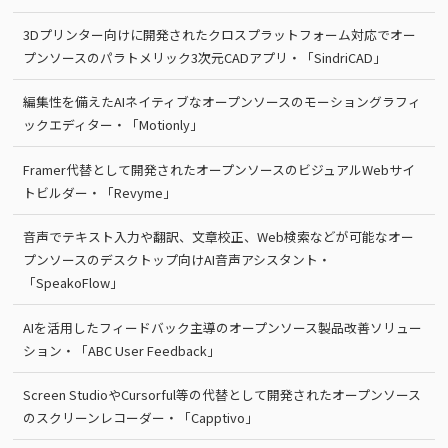
3Dプリンター向けに開発されたクロスプラットフォーム対応でオー
プンソースのパラトメリック3次元CADアプリ・「SindriCAD」
編集性を備えたAIネイティブなオープンソースのモーショングラフィ
ックエディター・「Motionly」
Framer代替として開発されたオープンソースのビジュアルWebサイ
トビルダー・「Revyme」
音声でテキスト入力や翻訳、文章校正、Web検索などが可能なオー
プンソースのデスクトップ向けAI音声アシスタント・
「SpeakoFlow」
AIを活用したフィードバック主導のオープンソース製品改善ソリュー
ション・「ABC User Feedback」
Screen StudioやCursorful等の代替として開発されたオープンソース
のスクリーンレコーダー・「Capptivo」