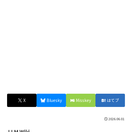
X
Bluesky
Misskey
はてブ
2026.06.01
LLM Wiki