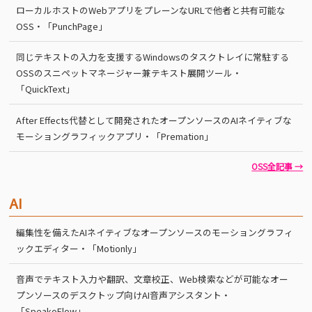
ローカルホストのWebアプリをプレーンなURLで他者と共有可能な
OSS・「PunchPage」
同じテキストの入力を支援するWindowsのタスクトレイに常駐する
OSSのスニペットマネージャー兼テキスト展開ツール・
「QuickText」
After Effects代替として開発されたオープンソースのAIネイティブな
モーショングラフィックアプリ・「Premation」
OSS全記事 →
AI
編集性を備えたAIネイティブなオープンソースのモーショングラフィ
ックエディター・「Motionly」
音声でテキスト入力や翻訳、文章校正、Web検索などが可能なオー
プンソースのデスクトップ向けAI音声アシスタント・
「SpeakoFlow」