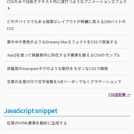
CSSのみで白抜きテキスト内に波打つようなアニメーションエフェク
ト
どのデバイスでもある程度はレイアウトが綺麗に見える100バイトの
CSS
夢の中の景色のようなDreamy blurエフェクトをCSSで実装する
:has()を使って親要素内に存在する子要素を数えるCSSのサンプル
非推奨のmarqueeタグのような動作をモダンなCSSで再現
文章の任意の行で文字省略を3点リーダーでなくグラデーションで
CSS全記事 →
JavaScript snippet
任意のHTML要素を動的に生成する