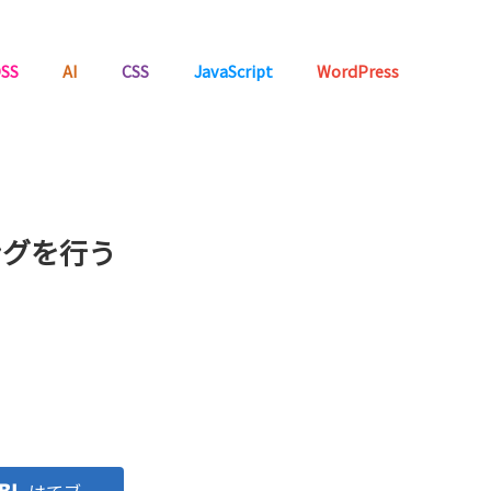
SS
AI
CSS
JavaScript
WordPress
ングを行う