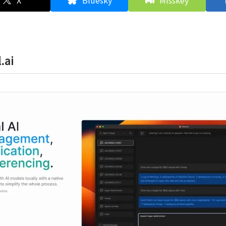
X
Bluesky
Misskey
.ai