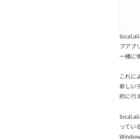
loca
プアプリ
一緒に
これに
新しいデ
的に行
loca
ってい
Wind