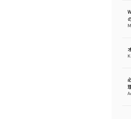
M
K
A