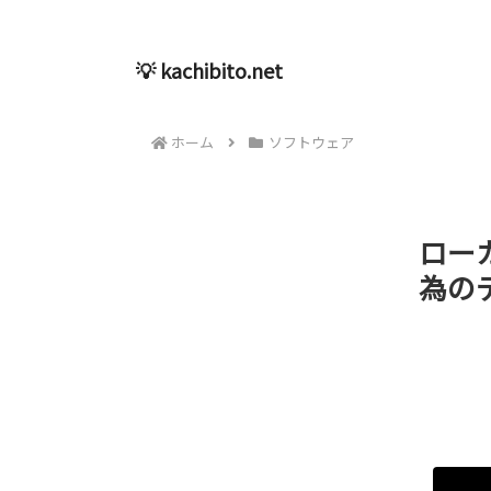
💡 kachibito.net
ホーム
ソフトウェア
ロー
為のデ