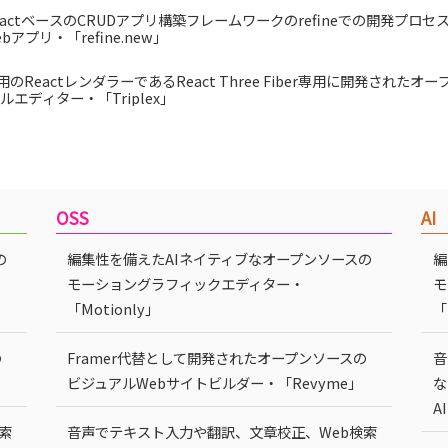
eactベースのCRUDアプリ構築フレームワークのrefineでの開発プロ
ebアプリ・「refine.new」
.js用のReactレンダラーであるReact Three Fiber専用に開発された
ルエディター・「Triplex」
OSS
AI
の
編集性を備えたAIネイティブなオープンソースの
編
モーショングラフィックエディター・
モ
「Motionly」
「
の
Framer代替として開発されたオープンソースの
音
ビジュアルWebサイトビルダー・「Revyme」
な
A
索
音声でテキスト入力や翻訳、文章校正、Web検索