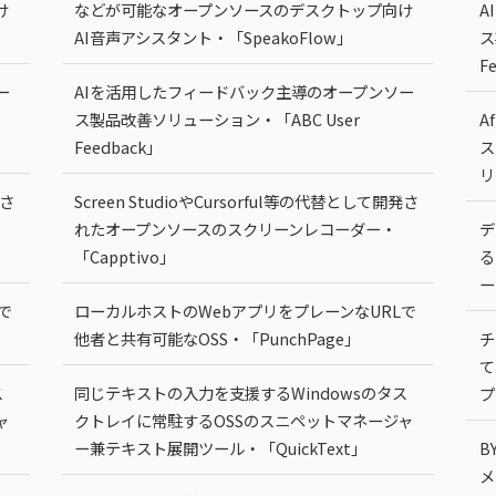
け
などが可能なオープンソースのデスクトップ向け
A
AI音声アシスタント・「SpeakoFlow」
ス
F
ー
AIを活用したフィードバック主導のオープンソー
ス製品改善ソリューション・「ABC User
A
Feedback」
ス
リ
発さ
Screen StudioやCursorful等の代替として開発さ
れたオープンソースのスクリーンレコーダー・
デ
「Capptivo」
る
ー
で
ローカルホストのWebアプリをプレーンなURLで
他者と共有可能なOSS・「PunchPage」
チ
て
ス
同じテキストの入力を支援するWindowsのタス
プ
ャ
クトレイに常駐するOSSのスニペットマネージャ
ー兼テキスト展開ツール・「QuickText」
B
メ