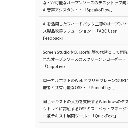
などが可能なオープンソースのデスクトップ向
AI音声アシスタント・「SpeakoFlow」
AIを活用したフィードバック主導のオープンソ
ス製品改善ソリューション・「ABC User
Feedback」
Screen StudioやCursorful等の代替として開
れたオープンソースのスクリーンレコーダー・
「Capptivo」
ローカルホストのWebアプリをプレーンなURL
他者と共有可能なOSS・「PunchPage」
同じテキストの入力を支援するWindowsのタ
クトレイに常駐するOSSのスニペットマネージ
ー兼テキスト展開ツール・「QuickText」