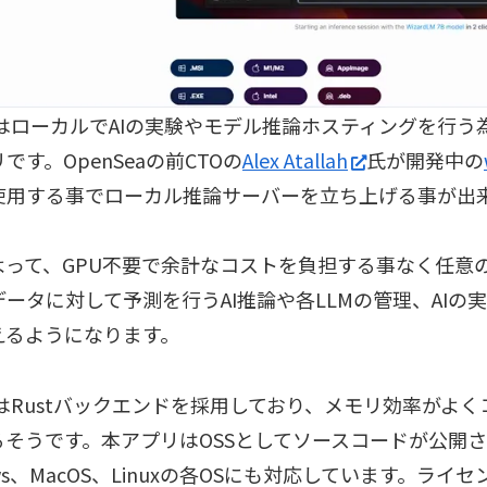
l.aiはローカルでAIの実験やモデル推論ホスティングを行
です。OpenSeaの前CTOの
Alex Atallah
氏が開発中の
使用する事でローカル推論サーバーを立ち上げる事が出
よって、GPU不要で余計なコストを負担する事なく任意の
ータに対して予測を行うAI推論や各LLMの管理、AIの
えるようになります。
l.aiはRustバックエンドを採用しており、メモリ効率がよ
るそうです。本アプリはOSSとしてソースコードが公開
ows、MacOS、Linuxの各OSにも対応しています。ライセン