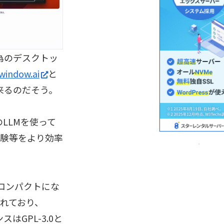
う為のデスクトッ
window.ai
と
来るのだそう。
LLMを使って
実験等をより効率
くコンパクトにな
されており、
スはGPL-3.0と