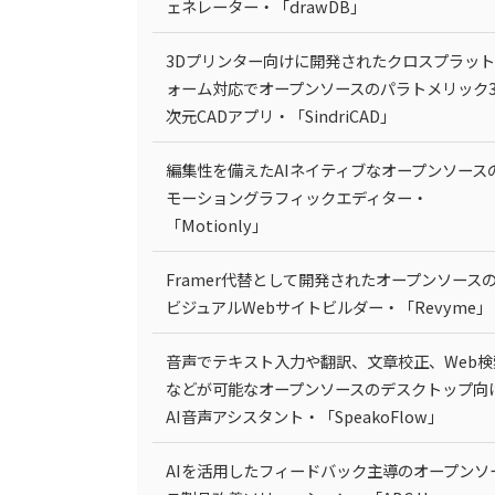
ェネレーター・「drawDB」
3Dプリンター向けに開発されたクロスプラッ
ォーム対応でオープンソースのパラトメリック
次元CADアプリ・「SindriCAD」
編集性を備えたAIネイティブなオープンソース
モーショングラフィックエディター・
「Motionly」
Framer代替として開発されたオープンソース
ビジュアルWebサイトビルダー・「Revyme」
音声でテキスト入力や翻訳、文章校正、Web検
などが可能なオープンソースのデスクトップ向
AI音声アシスタント・「SpeakoFlow」
AIを活用したフィードバック主導のオープンソ