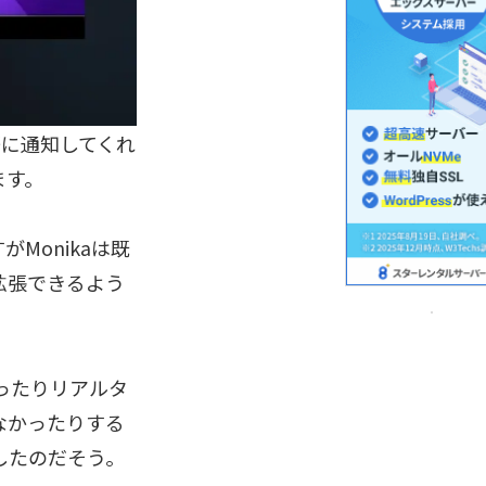
際に通知してくれ
ます。
Monikaは既
拡張できるよう
ったりリアルタ
なかったりする
したのだそう。