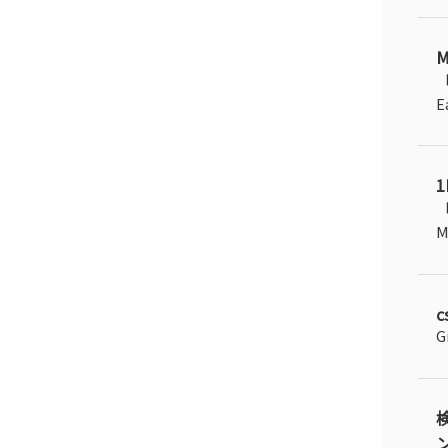
「
E
「
M
c
G
ン