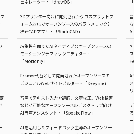
ェネレーター・「drawDB」
「
トフ
3Dプリンター向けに開発されたクロスプラットフ
音
3
ォーム対応でオープンソースのパラトメリック3
な
次元CADアプリ・「SindriCAD」
A
の
編集性を備えたAIネイティブなオープンソースの
A
モーショングラフィックエディター・
ス
「Motionly」
F
の
Framer代替として開発されたオープンソースの
A
ビジュアルWebサイトビルダー・「Revyme」
ス
リ
索
音声でテキスト入力や翻訳、文章校正、Web検索
け
などが可能なオープンソースのデスクトップ向け
デ
AI音声アシスタント・「SpeakoFlow」
る
ー
ー
AIを活用したフィードバック主導のオープンソー