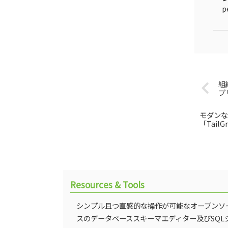
p
組
プ
モダンな
「TailG
Resources & Tools
シンプル且つ直感的な操作が可能なオープンソ
スのデータベーススキーマエディター及びSQL