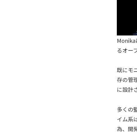
Moni
るオー
既にモニ
存の管
に設計
多くの
イム系
為、開