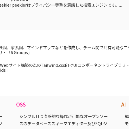
eekier peekierはプライバシー尊重を意識した検索エンジンです。...
織図、家系図、マインドマップなどを作成し、チーム間で共有可能なコ
リ・「6 Groups」
Webサイト構築の為のTailwind.css向けUIコンポーネントライブラリ
rids」
OSS
AI
ー
シンプル且つ直感的な操作が可能なオープンソー
編
ジ
スのデータベーススキーマエディター及びSQLジ
モ