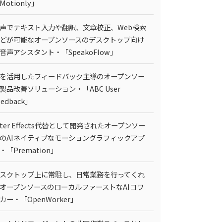
Motionly」
声でテキスト入力や翻訳、文章校正、Web検索
どが可能なオープンソースのデスクトップ向け
I音声アシスタント・「SpeakoFlow」
Iを活用したフィードバック主導のオープンソー
製品改善ソリューション・「ABC User
eedback」
fter Effects代替として開発されたオープンソー
のAIネイティブなモーショングラフィックアプ
・「Premation」
スクトップ上に常駐し、日常業務を行ってくれ
オープンソースのローカルファーストなAIコワ
カー・「OpenWorker」