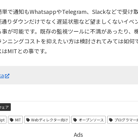
単で通知もWhatsappやTelegram、Slackなどで受
述通りダウンだけでなく遅延状態など望ましくないイベ
る事が可能です。既存の監視ツールに不満があったり、
ランニングコストを抑えたい方は検討されてみては如何
はMITとの事です。
ka
ウェア
ipt
MIT
Webディレクター向け
オープンソース
プログラマー
Ads