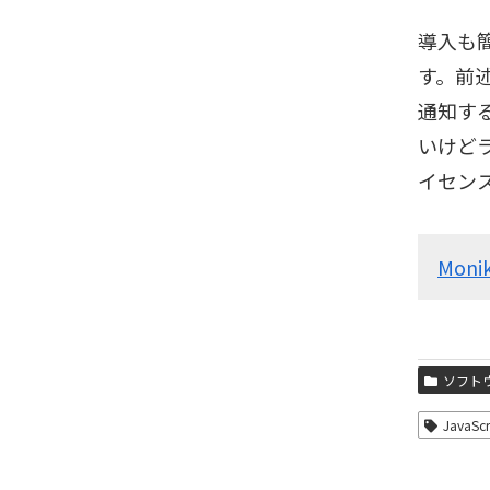
導入も簡
す。前
通知す
いけど
イセンス
Moni
ソフト
JavaScr