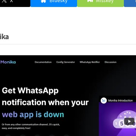
X
Bluesky
Misskey
ika