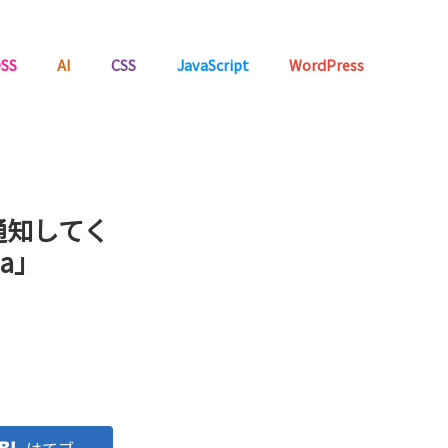
SS
AI
CSS
JavaScript
WordPress
通知してく
a」