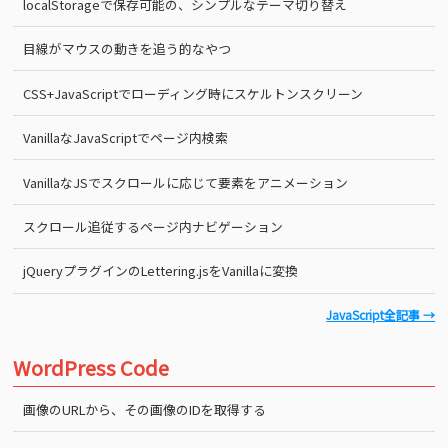
localStorageで保存可能の、シンプルなテーマ切り替え
目線がマウスの動きを追う的なやつ
CSS+JavaScriptでローディング時にスケルトンスクリーン
VanillaなJavaScriptでページ内検索
VanillaなJSでスクロールに応じて要素をアニメーション
スクロール追従するページ内ナビゲーション
jQueryプラグインのLettering.jsをVanillaに変換
JavaScript全記事 →
WordPress Code
画像のURLから、その画像のIDを取得する