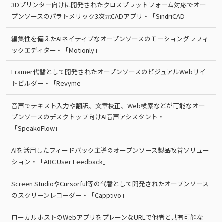
3Dプリンター向けに開発されたクロスプラットフォーム対応でオー
プンソースのパラトメリック3次元CADアプリ・「SindriCAD」
編集性を備えたAIネイティブなオープンソースのモーショングラフィ
ックエディター・「Motionly」
Framer代替として開発されたオープンソースのビジュアルWebサイ
トビルダー・「Revyme」
音声でテキスト入力や翻訳、文章校正、Web検索などが可能なオー
プンソースのデスクトップ向けAI音声アシスタント・
「SpeakoFlow」
AIを活用したフィードバック主導のオープンソース製品改善ソリュー
ション・「ABC User Feedback」
Screen StudioやCursorful等の代替として開発されたオープンソース
のスクリーンレコーダー・「Capptivo」
ローカルホストのWebアプリをプレーンなURLで他者と共有可能な