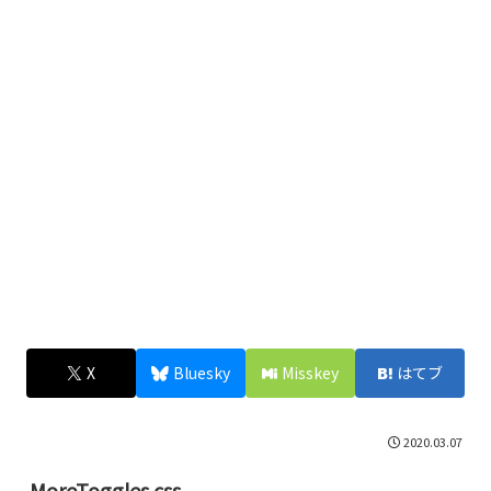
X
Bluesky
Misskey
はてブ
2020.03.07
MoreToggles.css