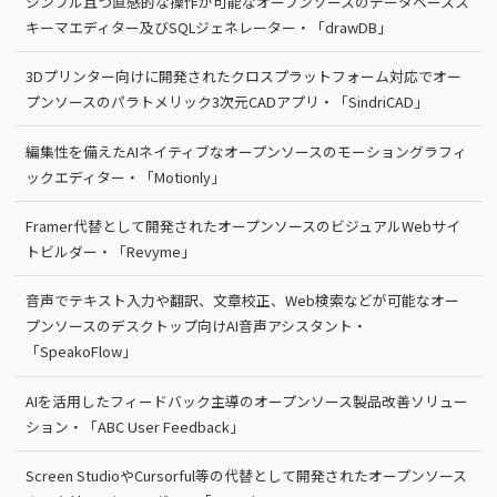
シンプル且つ直感的な操作が可能なオープンソースのデータベースス
キーマエディター及びSQLジェネレーター・「drawDB」
3Dプリンター向けに開発されたクロスプラットフォーム対応でオー
プンソースのパラトメリック3次元CADアプリ・「SindriCAD」
編集性を備えたAIネイティブなオープンソースのモーショングラフィ
ックエディター・「Motionly」
Framer代替として開発されたオープンソースのビジュアルWebサイ
トビルダー・「Revyme」
音声でテキスト入力や翻訳、文章校正、Web検索などが可能なオー
プンソースのデスクトップ向けAI音声アシスタント・
「SpeakoFlow」
AIを活用したフィードバック主導のオープンソース製品改善ソリュー
ション・「ABC User Feedback」
Screen StudioやCursorful等の代替として開発されたオープンソース