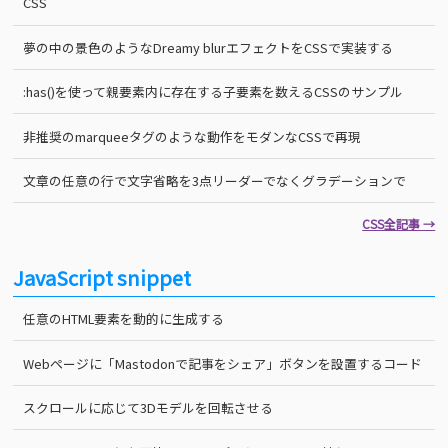
CSS
夢の中の景色のようなDreamy blurエフェクトをCSSで実装する
:has()を使って親要素内に存在する子要素を数えるCSSのサンプル
非推奨のmarqueeタグのような動作をモダンなCSSで再現
文章の任意の行で文字省略を3点リーダーでなくグラデーションで
CSS全記事 →
JavaScript snippet
任意のHTML要素を動的に生成する
Webページに「Mastodonで記事をシェア」ボタンを設置するコード
スクロールに応じて3Dモデルを回転させる