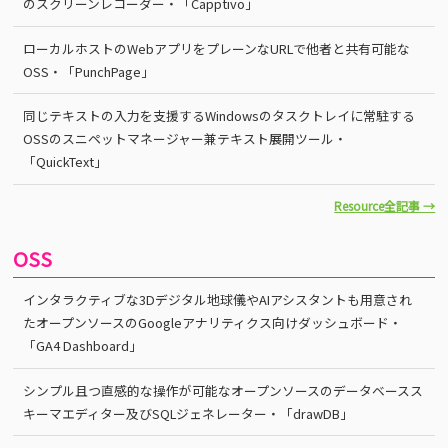
のスクリーンレコーダー・「Capptivo」
ローカルホストのWebアプリをプレーンなURLで他者と共有可能な
OSS・「PunchPage」
同じテキストの入力を支援するWindowsのタスクトレイに常駐する
OSSのスニペットマネージャー兼テキスト展開ツール・
「QuickText」
Resource全記事 →
OSS
インタラクティブな3Dデジタル地球儀やAIアシスタントも用意され
たオープンソースのGoogleアナリティクス向けダッシュボード・
「GA4 Dashboard」
シンプル且つ直感的な操作が可能なオープンソースのデータベースス
キーマエディター及びSQLジェネレーター・「drawDB」