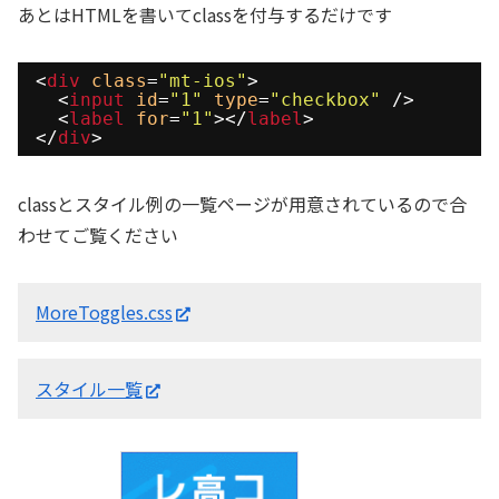
あとはHTMLを書いてclassを付与するだけです
<
div
class
=
"mt-ios"
> 
<
input
id
=
"1"
type
=
"checkbox"
/>
<
label
for
=
"1"
></
label
>
</
div
>
classとスタイル例の一覧ページが用意されているので合
わせてご覧ください
MoreToggles.css
スタイル一覧