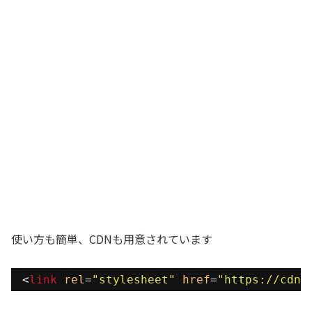
使い方も簡単、CDNも用意されています
<
link
rel
=
"stylesheet"
href
=
"https://cdn.