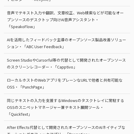
音声でテキスト入力や翻訳、文章校正、Web検索などが可能なオー
プンソースのデスクトップ向けAI音声アシスタント・
「SpeakoFlow」
AIを活用したフィードバック主導のオープンソース製品改善ソリュー
ション・「ABC User Feedback」
Screen StudioやCursorful等の代替として開発されたオープンソース
のスクリーンレコーダー・「Capptivo」
ローカルホストのWebアプリをプレーンなURLで他者と共有可能な
OSS・「PunchPage」
同じテキストの入力を支援するWindowsのタスクトレイに常駐する
OSSのスニペットマネージャー兼テキスト展開ツール・
「QuickText」
After Effects代替として開発されたオープンソースのAIネイティブな