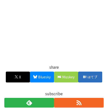
share
X
Bluesky
Misskey
はてブ
subscribe