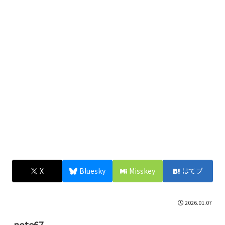
X
Bluesky
Misskey
はてブ
2026.01.07
note67