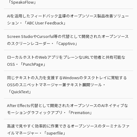
「SpeakoFlow」
AIを活用したフィードバック主導のオープンソース製品改善ソリュー
ション・「ABC User Feedback」
Screen StudioやCursorful等の代替として開発されたオープンソース
のスクリーンレコーダー・「Capptivo」
ローカルホストのWebアプリをプレーンなURLで他者と共有可能な
OSS・「PunchPage」
同じテキストの入力を支援するWindowsのタスクトレイに常駐する
OSSのスニペットマネージャー兼テキスト展開ツール・
「QuickText」
After Effects代替として開発されたオープンソースのAIネイティブな
モーショングラフィックアプリ・「Premation」
高速で見やすく効率的に作業できるオープンソースのターミナルファ
イルマネージャー・「superfile」