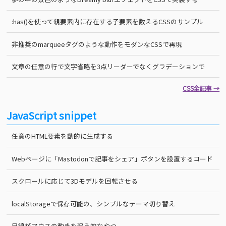
:has()を使って親要素内に存在する子要素を数えるCSSのサンプル
非推奨のmarqueeタグのような動作をモダンなCSSで再現
文章の任意の行で文字省略を3点リーダーでなくグラデーションで
CSS全記事 →
JavaScript snippet
任意のHTML要素を動的に生成する
Webページに「Mastodonで記事をシェア」ボタンを設置するコード
スクロールに応じて3Dモデルを回転させる
localStorageで保存可能の、シンプルなテーマ切り替え
目線がマウスの動きを追う的なやつ