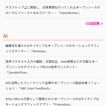
デスクトップ上に常駐し、日常業務を行ってくれるオープンソースの
ローカルファーストなAIコワーカー・「OpenWorker」
OSS全記事 →
AI
編集性を備えたAIネイティブなオープンソースのモーショングラフィ
ックエディター・「Motionly」
音声でテキスト入力や翻訳、文章校正、Web検索などが可能なオー
プンソースのデスクトップ向けAI音声アシスタント・
「SpeakoFlow」
AIを活用したフィードバック主導のオープンソース製品改善ソリュー
ション・「ABC User Feedback」
After Effects代替として開発されたオープンソースのAIネイティブな
モーショングラフィックアプリ・「Premation」