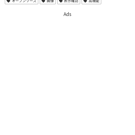
オープンソース
画像
表示確認
高機能
Ads