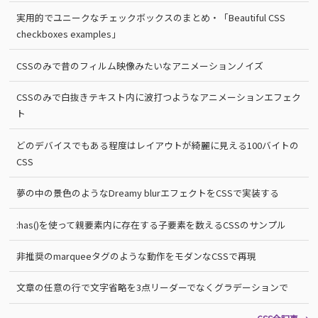
実用的でユニークなチェックボックスのまとめ・「Beautiful CSS
checkboxes examples」
CSSのみで昔のフィルム映像みたいなアニメーションノイズ
CSSのみで白抜きテキスト内に波打つようなアニメーションエフェク
ト
どのデバイスでもある程度はレイアウトが綺麗に見える100バイトの
CSS
夢の中の景色のようなDreamy blurエフェクトをCSSで実装する
:has()を使って親要素内に存在する子要素を数えるCSSのサンプル
非推奨のmarqueeタグのような動作をモダンなCSSで再現
文章の任意の行で文字省略を3点リーダーでなくグラデーションで