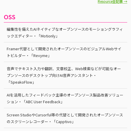
Resource全記事 →
OSS
編集性を備えたAIネイティブなオープンソースのモーショングラフィ
ックエディター・「Motionly」
Framer代替として開発されたオープンソースのビジュアルWebサイ
トビルダー・「Revyme」
音声でテキスト入力や翻訳、文章校正、Web検索などが可能なオー
プンソースのデスクトップ向けAI音声アシスタント・
「SpeakoFlow」
AIを活用したフィードバック主導のオープンソース製品改善ソリュー
ション・「ABC User Feedback」
Screen StudioやCursorful等の代替として開発されたオープンソース
のスクリーンレコーダー・「Capptivo」