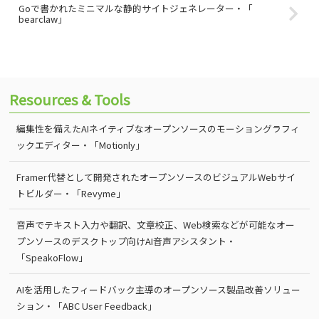
Goで書かれたミニマルな静的サイトジェネレーター・「
bearclaw」
Resources & Tools
編集性を備えたAIネイティブなオープンソースのモーショングラフィ
ックエディター・「Motionly」
Framer代替として開発されたオープンソースのビジュアルWebサイ
トビルダー・「Revyme」
音声でテキスト入力や翻訳、文章校正、Web検索などが可能なオー
プンソースのデスクトップ向けAI音声アシスタント・
「SpeakoFlow」
AIを活用したフィードバック主導のオープンソース製品改善ソリュー
ション・「ABC User Feedback」