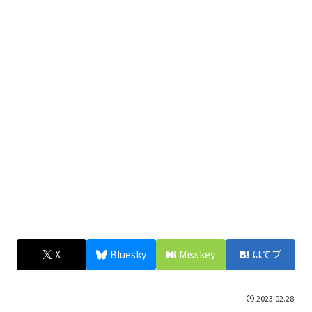
X
Bluesky
Misskey
はてブ
2023.02.28