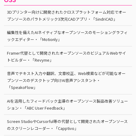
3Dプリンター向けに開発されたクロスプラットフォーム対応でオー
プンソースのパラトメリック3次元CADアプリ・「SindriCAD」
編集性を備えたAIネイティブなオープンソースのモーショングラフィ
ックエディター・「Motionly」
Framer代替として開発されたオープンソースのビジュアルWebサイ
トビルダー・「Revyme」
音声でテキスト入力や翻訳、文章校正、Web検索などが可能なオー
プンソースのデスクトップ向けAI音声アシスタント・
「SpeakoFlow」
AIを活用したフィードバック主導のオープンソース製品改善ソリュー
ション・「ABC User Feedback」
Screen StudioやCursorful等の代替として開発されたオープンソース
のスクリーンレコーダー・「Capptivo」