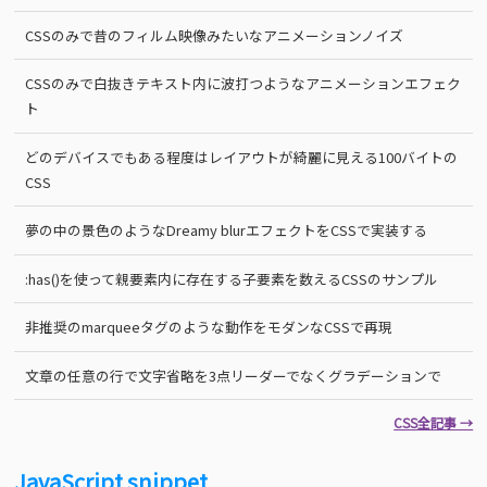
CSSのみで昔のフィルム映像みたいなアニメーションノイズ
CSSのみで白抜きテキスト内に波打つようなアニメーションエフェク
ト
どのデバイスでもある程度はレイアウトが綺麗に見える100バイトの
CSS
夢の中の景色のようなDreamy blurエフェクトをCSSで実装する
:has()を使って親要素内に存在する子要素を数えるCSSのサンプル
非推奨のmarqueeタグのような動作をモダンなCSSで再現
文章の任意の行で文字省略を3点リーダーでなくグラデーションで
CSS全記事 →
JavaScript snippet