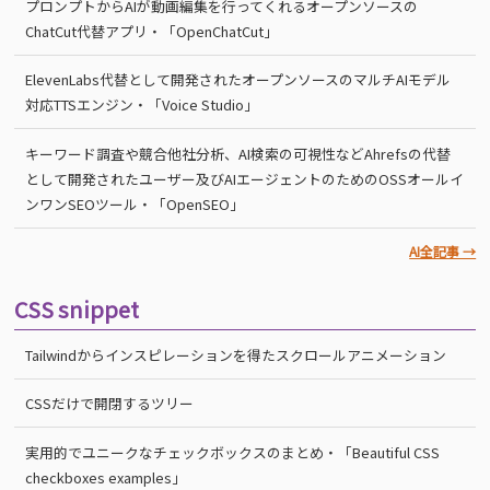
プロンプトからAIが動画編集を行ってくれるオープンソースの
ChatCut代替アプリ・「OpenChatCut」
ElevenLabs代替として開発されたオープンソースのマルチAIモデル
対応TTSエンジン・「Voice Studio」
キーワード調査や競合他社分析、AI検索の可視性などAhrefsの代替
として開発されたユーザー及びAIエージェントのためのOSSオールイ
ンワンSEOツール・「OpenSEO」
AI全記事 →
CSS snippet
Tailwindからインスピレーションを得たスクロールアニメーション
CSSだけで開閉するツリー
実用的でユニークなチェックボックスのまとめ・「Beautiful CSS
checkboxes examples」