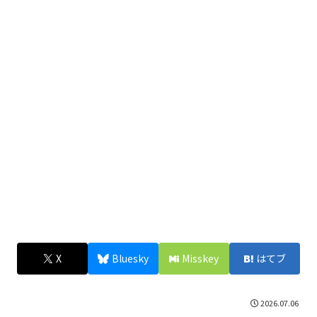
X
Bluesky
Misskey
はてブ
2026.07.06