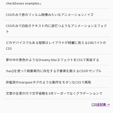
checkboxes examples」
CSSのみで昔のフィルム映像みたいなアニメーションノイズ
CSSのみで白抜きテキスト内に波打つようなアニメーションエフェク
ト
どのデバイスでもある程度はレイアウトが綺麗に見える100バイトの
CSS
夢の中の景色のようなDreamy blurエフェクトをCSSで実装する
:has()を使って親要素内に存在する子要素を数えるCSSのサンプル
非推奨のmarqueeタグのような動作をモダンなCSSで再現
文章の任意の行で文字省略を3点リーダーでなくグラデーションで
CSS全記事 →