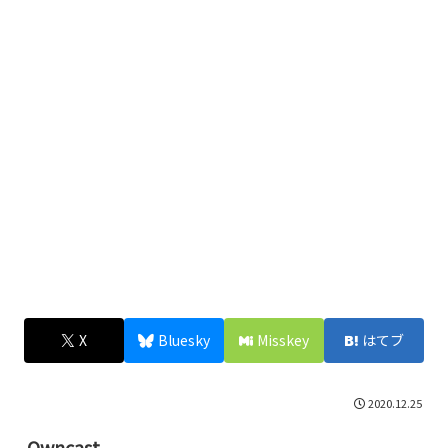
X
Bluesky
Misskey
はてブ
2020.12.25
Owncast