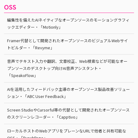
OSS
編集性を備えたAIネイティブなオープンソースのモーショングラフィ
ックエディター・「Motionly」
Framer代替として開発されたオープンソースのビジュアルWebサイ
トビルダー・「Revyme」
音声でテキスト入力や翻訳、文章校正、Web検索などが可能なオー
プンソースのデスクトップ向けAI音声アシスタント・
「SpeakoFlow」
AIを活用したフィードバック主導のオープンソース製品改善ソリュー
ション・「ABC User Feedback」
Screen StudioやCursorful等の代替として開発されたオープンソース
のスクリーンレコーダー・「Capptivo」
ローカルホストのWebアプリをプレーンなURLで他者と共有可能な
OSS・「PunchPage」