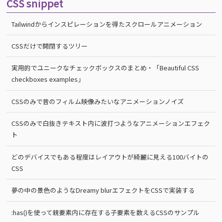
CSS snippet
Tailwindからインスピレーションを得たスクロールアニメーション
CSSだけで開閉するツリー
実用的でユニークなチェックボックスのまとめ・「Beautiful CSS
checkboxes examples」
CSSのみで昔のフィルム映像みたいなアニメーションノイズ
CSSのみで白抜きテキスト内に波打つようなアニメーションエフェク
ト
どのデバイスでもある程度はレイアウトが綺麗に見える100バイトの
CSS
夢の中の景色のようなDreamy blurエフェクトをCSSで実装する
:has()を使って親要素内に存在する子要素を数えるCSSのサンプル