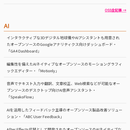
OSS全記事 →
AI
インタラクティブな3Dデジタル地球儀やAIアシスタントも用意され
たオープンソースのGoogleアナリティクス向けダッシュボード・
「GA4 Dashboard」
編集性を備えたAIネイティブなオープンソースのモーショングラフィ
ックエディター・「Motionly」
音声でテキスト入力や翻訳、文章校正、Web検索などが可能なオー
プンソースのデスクトップ向けAI音声アシスタント・
「SpeakoFlow」
AIを活用したフィードバック主導のオープンソース製品改善ソリュー
ション・「ABC User Feedback」
After Effects代替として開発されたオープンソースのAIネイティブな