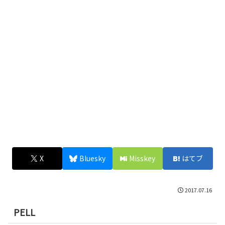
X
Bluesky
Misskey
はてブ
2017.07.16
PELL