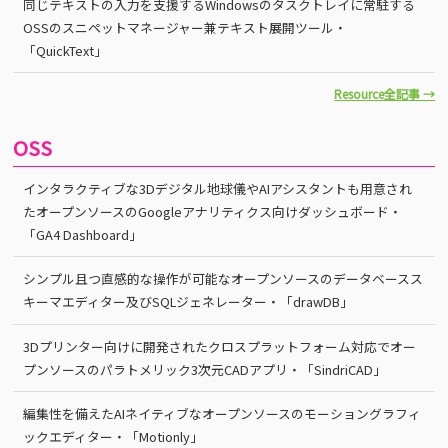
同じテキストの入力を支援するWindowsのタスクトレイに常駐する
OSSのスニペットマネージャー兼テキスト展開ツール・
「QuickText」
Resource全記事 →
OSS
インタラクティブな3Dデジタル地球儀やAIアシスタントも用意され
たオープンソースのGoogleアナリティクス向けダッシュボード・
「GA4 Dashboard」
シンプル且つ直感的な操作が可能なオープンソースのデータベースス
キーマエディター及びSQLジェネレーター・「drawDB」
3Dプリンター向けに開発されたクロスプラットフォーム対応でオー
プンソースのパラトメリック3次元CADアプリ・「SindriCAD」
編集性を備えたAIネイティブなオープンソースのモーショングラフィ
ックエディター・「Motionly」