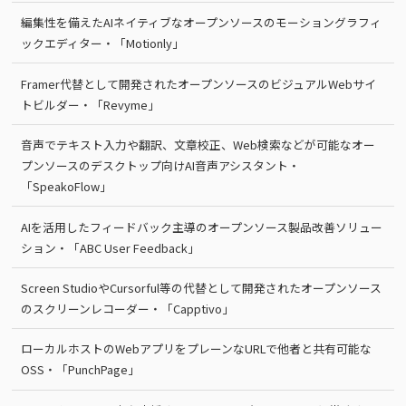
編集性を備えたAIネイティブなオープンソースのモーショングラフィ
ックエディター・「Motionly」
Framer代替として開発されたオープンソースのビジュアルWebサイ
トビルダー・「Revyme」
音声でテキスト入力や翻訳、文章校正、Web検索などが可能なオー
プンソースのデスクトップ向けAI音声アシスタント・
「SpeakoFlow」
AIを活用したフィードバック主導のオープンソース製品改善ソリュー
ション・「ABC User Feedback」
Screen StudioやCursorful等の代替として開発されたオープンソース
のスクリーンレコーダー・「Capptivo」
ローカルホストのWebアプリをプレーンなURLで他者と共有可能な
OSS・「PunchPage」