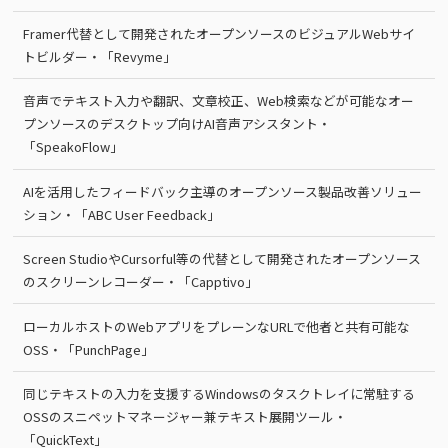
Framer代替として開発されたオープンソースのビジュアルWebサイ
トビルダー・「Revyme」
音声でテキスト入力や翻訳、文章校正、Web検索などが可能なオー
プンソースのデスクトップ向けAI音声アシスタント・
「SpeakoFlow」
AIを活用したフィードバック主導のオープンソース製品改善ソリュー
ション・「ABC User Feedback」
Screen StudioやCursorful等の代替として開発されたオープンソース
のスクリーンレコーダー・「Capptivo」
ローカルホストのWebアプリをプレーンなURLで他者と共有可能な
OSS・「PunchPage」
同じテキストの入力を支援するWindowsのタスクトレイに常駐する
OSSのスニペットマネージャー兼テキスト展開ツール・
「QuickText」