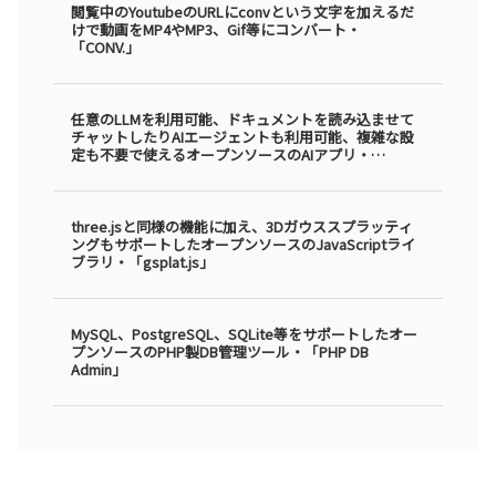
閲覧中のYoutubeのURLにconvという文字を加えるだ
けで動画をMP4やMP3、Gif等にコンバート・
「CONV.」
任意のLLMを利用可能、ドキュメントを読み込ませて
チャットしたりAIエージェントも利用可能、複雑な設
定も不要で使えるオープンソースのAIアプリ・
「AnythingLLM」
three.jsと同様の機能に加え、3Dガウススプラッティ
ングもサポートしたオープンソースのJavaScriptライ
ブラリ・「gsplat.js」
MySQL、PostgreSQL、SQLite等をサポートしたオー
プンソースのPHP製DB管理ツール・「PHP DB
Admin」