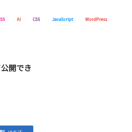
SS
AI
CSS
JavaScript
WordPress
て公開でき