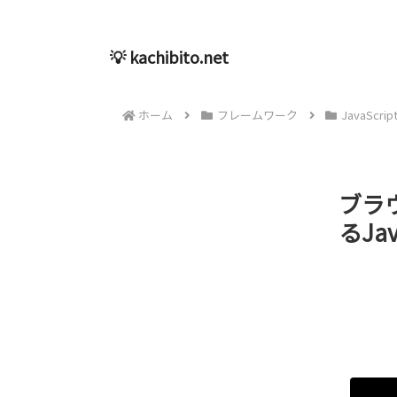
💡 kachibito.net
ホーム
フレームワーク
JavaScrip
ブラ
るJa