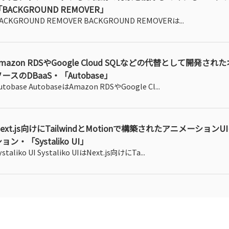
BACKGROUND REMOVER」
ACKGROUND REMOVER BACKGROUND REMOVERは...
mazon RDSやGoogle Cloud SQLなどの代替として開発さ
ースのDBaaS・「Autobase」
utobase AutobaseはAmazon RDSやGoogle Cl...
ext.js向けにTailwindとMotionで構築されたアニメーション
ョン・「Systaliko UI」
ystaliko UI Systaliko UIはNext.js向けにTa...