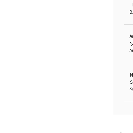
「
B
A
ソ
A
N
シ
S