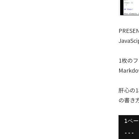
PRES
JavaS
1枚の
Mark
肝心の
の書き
1ペ
---