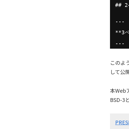
## 
---
**3
---
このよ
して公
本We
BSD-
PRES