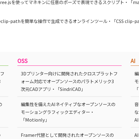
hree.jsを使ってマネキンに任意のポーズで表現できるスクリプト・「manne
のclip-pathを簡単な操作で生成できるオンラインツール・「CSS clip-path
OSS
AI
トフ
3Dプリンター向けに開発されたクロスプラットフ
編
3
ォーム対応でオープンソースのパラトメリック3
モ
次元CADアプリ・「SindriCAD」
「
の
編集性を備えたAIネイティブなオープンソースの
音
モーショングラフィックエディター・
な
「Motionly」
A
の
Framer代替として開発されたオープンソースの
A