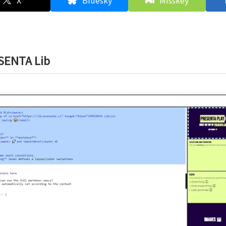
X
Bluesky
Misskey
SENTA Lib