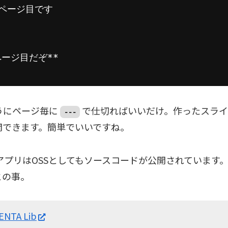
2ページ目です
ページ目だぞ** 
うにページ毎に
で仕切ればいいだけ。作ったスライ
---
開できます。簡単でいいですね。
bアプリはOSSとしてもソースコードが公開されています
3との事。
ENTA Lib