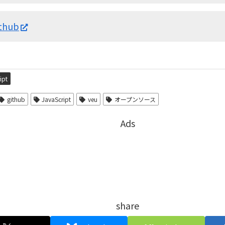
thub
ipt
github
JavaScript
veu
オープンソース
Ads
share