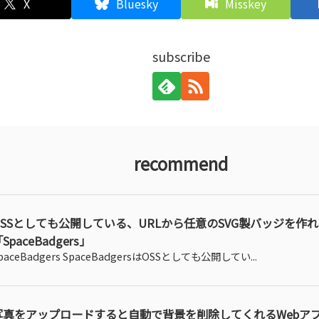
X
Bluesky
Misskey
subscribe
recommend
OSSとしても公開している、URLから任意のSVG製バッジを作
SpaceBadgers」
paceBadgers SpaceBadgersはOSSとしても公開してい...
写真をアップロードすると自動で背景を削除してくれるWebア