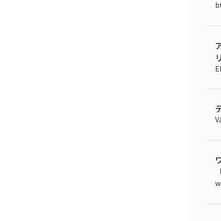
リ
E
V
「
w