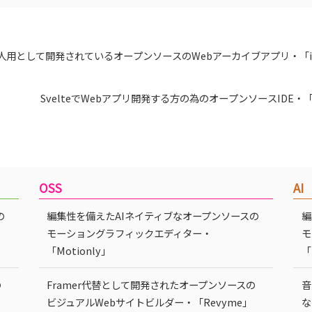
人用として開発されているオープンソースのWebアーカイブアプリ・「irc
SvelteでWebアプリ開発する方の為のオープンソースIDE・「sV
OSS
AI
の
編集性を備えたAIネイティブなオープンソースの
編
モーショングラフィックエディター・
モ
「Motionly」
「
の
Framer代替として開発されたオープンソースの
音
ビジュアルWebサイトビルダー・「Revyme」
な