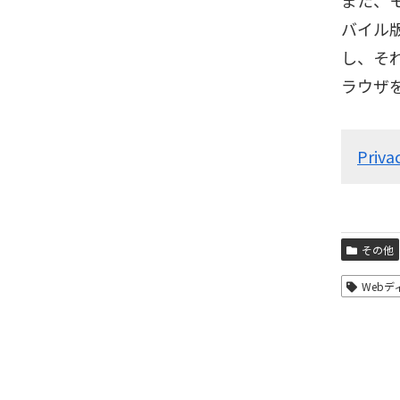
また、モ
バイル版
し、そ
ラウザ
Priva
その他
Web