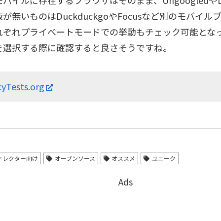
バイルに存在するブラウザはそのまま、UngoogledやLib
が無いものはDuckduckgoやFocusなど別のモバイ
れぞれプライべートモードでの挙動もチェック可能とな
を選択する際に確認すると良さそうですね。
cyTests.org
ディレクター向け
オープンソース
オススメ
ユニーク
Ads