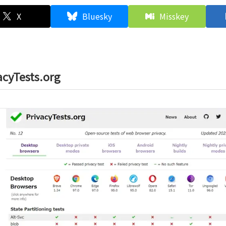
X
Bluesky
Misskey
acyTests.org