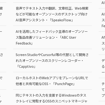
A
索
音声でテキスト入力や翻訳、文章校正、Web検索
け
などが可能なオープンソースのデスクトップ向け
A
AI音声アシスタント・「SpeakoFlow」
ス
F
ー
AIを活用したフィードバック主導のオープンソー
ス製品改善ソリューション・「ABC User
A
Feedback」
ス
リ
発さ
Screen StudioやCursorful等の代替として開発さ
れたオープンソースのスクリーンレコーダー・
デ
「Capptivo」
る
ー
で
ローカルホストのWebアプリをプレーンなURLで
他者と共有可能なOSS・「PunchPage」
チ
て
ス
同じテキストの入力を支援するWindowsのタス
プ
ャ
クトレイに常駐するOSSのスニペットマネージャ