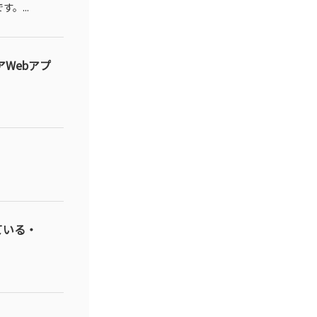
。...
Webアプ
ている・