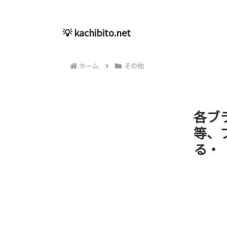
💡 kachibito.net
ホーム
その他
各ブ
等、
る・「P