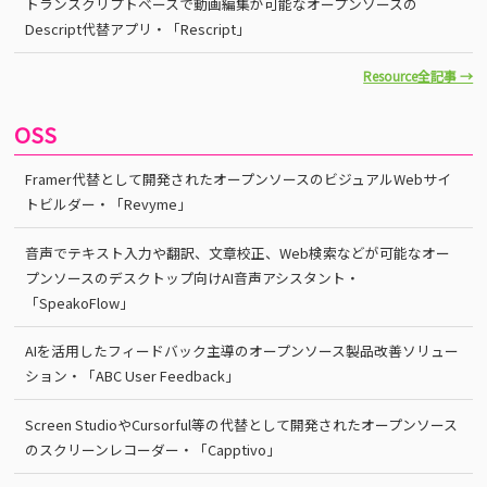
トランスクリプトベースで動画編集が可能なオープンソースの
Descript代替アプリ・「Rescript」
Resource全記事 →
OSS
Framer代替として開発されたオープンソースのビジュアルWebサイ
トビルダー・「Revyme」
音声でテキスト入力や翻訳、文章校正、Web検索などが可能なオー
プンソースのデスクトップ向けAI音声アシスタント・
「SpeakoFlow」
AIを活用したフィードバック主導のオープンソース製品改善ソリュー
ション・「ABC User Feedback」
Screen StudioやCursorful等の代替として開発されたオープンソース
のスクリーンレコーダー・「Capptivo」