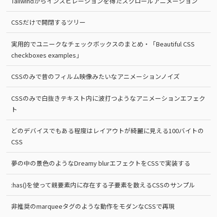
Tailwindからインスピレーションを得たスクロールアニメーション
CSSだけで開閉するツリー
実用的でユニークなチェックボックスのまとめ・「Beautiful CSS
checkboxes examples」
CSSのみで昔のフィルム映像みたいなアニメーションノイズ
CSSのみで白抜きテキスト内に波打つようなアニメーションエフェク
ト
どのデバイスでもある程度はレイアウトが綺麗に見える100バイトの
CSS
夢の中の景色のようなDreamy blurエフェクトをCSSで実装する
:has()を使って親要素内に存在する子要素を数えるCSSのサンプル
非推奨のmarqueeタグのような動作をモダンなCSSで再現