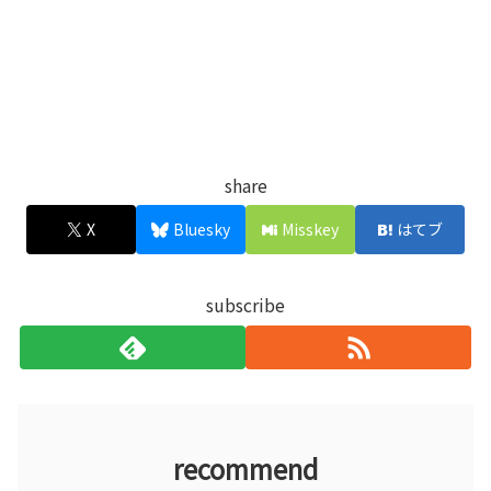
share
X
Bluesky
Misskey
はてブ
subscribe
recommend