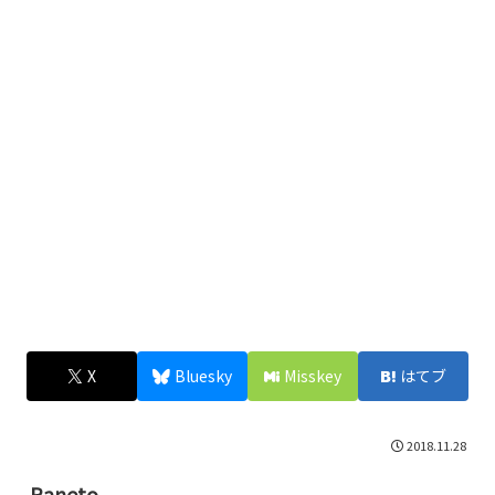
X
Bluesky
Misskey
はてブ
2018.11.28
Raneto