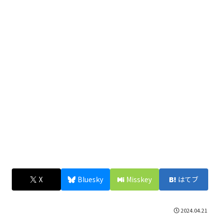
X
Bluesky
Misskey
はてブ
2024.04.21