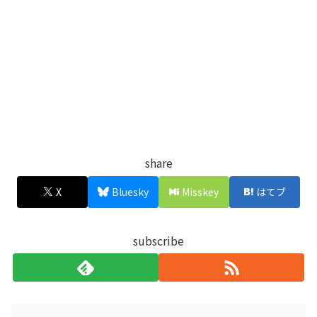
share
X
Bluesky
Misskey
はてブ
subscribe