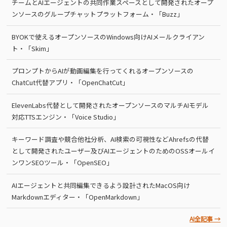
チームとAIエージェントの共同作業スペースとして開発されたオープ
ンソースのグループチャットプラットフォーム・「Buzz」
BYOKで使えるオープンソースのWindows向けAIメールクライアン
ト・「Skim」
プロンプトからAIが動画編集を行ってくれるオープンソースの
ChatCut代替アプリ・「OpenChatCut」
ElevenLabs代替として開発されたオープンソースのマルチAIモデル
対応TTSエンジン・「Voice Studio」
キーワード調査や競合他社分析、AI検索の可視性などAhrefsの代替
として開発されたユーザー及びAIエージェントのためのOSSオールイ
ンワンSEOツール・「OpenSEO」
AIエージェントと共同編集できるよう設計されたMacOS向け
Markdownエディター・「OpenMarkdown」
AI全記事 →