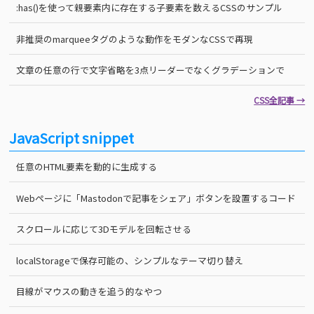
:has()を使って親要素内に存在する子要素を数えるCSSのサンプル
非推奨のmarqueeタグのような動作をモダンなCSSで再現
文章の任意の行で文字省略を3点リーダーでなくグラデーションで
CSS全記事 →
JavaScript snippet
任意のHTML要素を動的に生成する
Webページに「Mastodonで記事をシェア」ボタンを設置するコード
スクロールに応じて3Dモデルを回転させる
localStorageで保存可能の、シンプルなテーマ切り替え
目線がマウスの動きを追う的なやつ