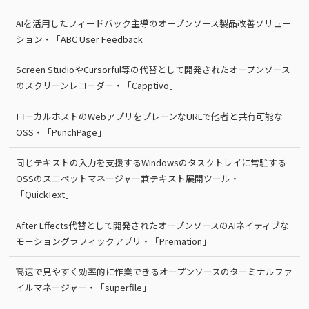
AIを活用したフィードバック主導のオープンソース製品改善ソリュー
ション・「ABC User Feedback」
Screen StudioやCursorful等の代替として開発されたオープンソース
のスクリーンレコーダー・「Capptivo」
ローカルホストのWebアプリをプレーンなURLで他者と共有可能な
OSS・「PunchPage」
同じテキストの入力を支援するWindowsのタスクトレイに常駐する
OSSのスニペットマネージャー兼テキスト展開ツール・
「QuickText」
After Effects代替として開発されたオープンソースのAIネイティブな
モーショングラフィックアプリ・「Premation」
高速で見やすく効率的に作業できるオープンソースのターミナルファ
イルマネージャー・「superfile」