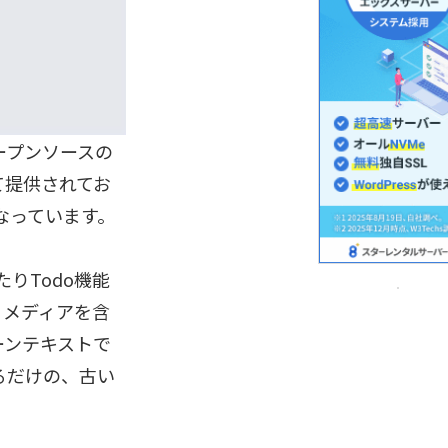
オープンソースの
て提供されてお
nとなっています。
りTodo機能
、メディアを含
ーンテキストで
るだけの、古い