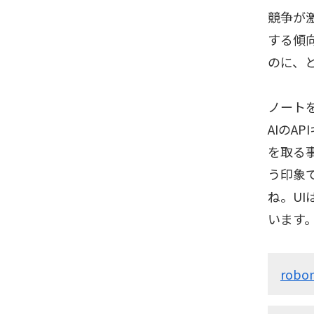
競争が
する傾
のに、と
ノート
AIの
を取る
う印象
ね。U
います。
robo