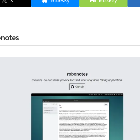
X
Bluesky
Misskey
onotes