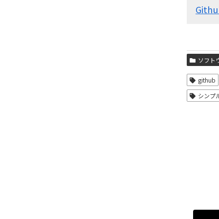
Gith
ソフト
github
シンプ