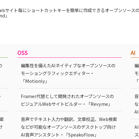
ebサイト毎にショートカットキーを簡単に作成できるオープンソース
nd」
OSS
AI
の
編集性を備えたAIネイティブなオープンソースの
編
モーショングラフィックエディター・
モ
「Motionly」
「
の
Framer代替として開発されたオープンソースの
音
ビジュアルWebサイトビルダー・「Revyme」
な
A
索
音声でテキスト入力や翻訳、文章校正、Web検索
け
などが可能なオープンソースのデスクトップ向け
A
AI音声アシスタント・「SpeakoFlow」
ス