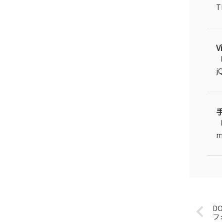
T
「
j
「
m
D
フ