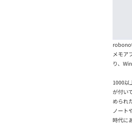
robo
メモア
り、Win
1000
が付い
められ
ノート
時代に