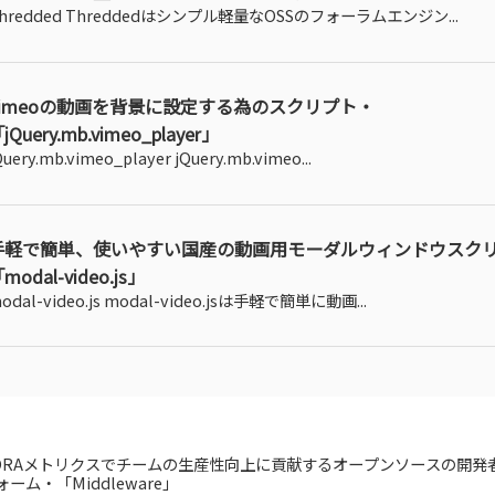
hredded Threddedはシンプル軽量なOSSのフォーラムエンジン...
Vimeoの動画を背景に設定する為のスクリプト・
jQuery.mb.vimeo_player」
Query.mb.vimeo_player jQuery.mb.vimeo...
手軽で簡単、使いやすい国産の動画用モーダルウィンドウスク
modal-video.js」
odal-video.js modal-video.jsは手軽で簡単に動画...
ORAメトリクスでチームの生産性向上に貢献するオープンソースの開発
ォーム・「Middleware」