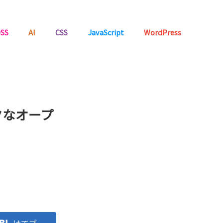
SS
AI
CSS
JavaScript
WordPress
クなオープ