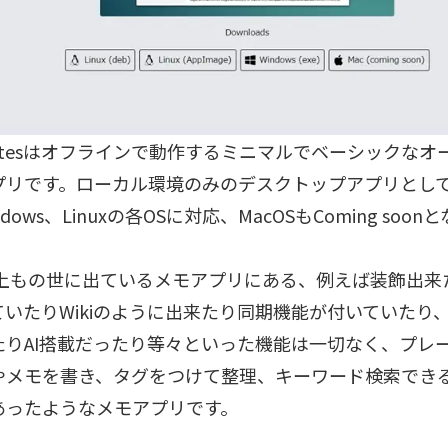
notesはオフラインで動作するミニマルでベーシックな
プリです。ローカル環境のみのデスクトップアプリとし
dows、Linuxの各OSに対応、MacOSもComing soo
以上もの世に出ているメモアプリにある、例えば装飾出来た
ていたりWikiのように出来たり同期機能が付いていたり
たりAI搭載だったり等々といった機能は一切なく、プレ
やメモを書き、タグをつけて整理、キーワード検索でき
あったようなメモアプリです。