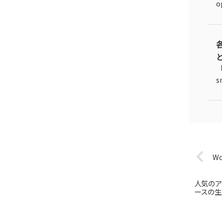
o
「
s
W
人気のア
ースの生