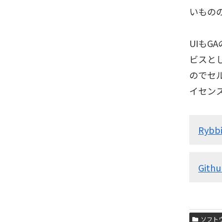
いもの
UIも
ビスと
のでセ
イセンスは
Rybbi
Gith
ソフト