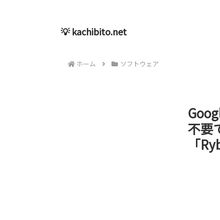
💡 kachibito.net
ホーム
ソフトウェア
Goo
不要
「Ryb