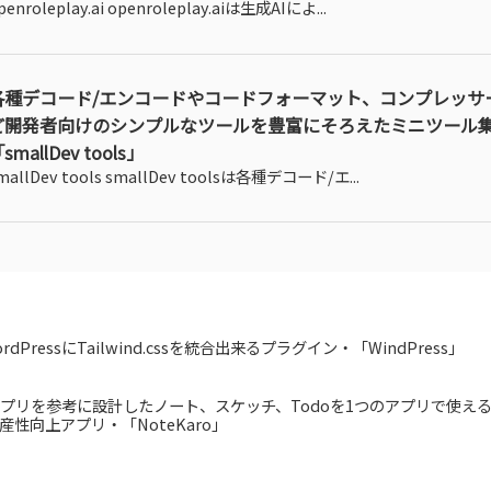
penroleplay.ai openroleplay.aiは生成AIによ...
各種デコード/エンコードやコードフォーマット、コンプレッサーや
ど開発者向けのシンプルなツールを豊富にそろえたミニツール
smallDev tools」
mallDev tools smallDev toolsは各種デコード/エ...
ordPressにTailwind.cssを統合出来るプラグイン・「WindPress」
プリを参考に設計したノート、スケッチ、Todoを1つのアプリで使え
産性向上アプリ・「NoteKaro」