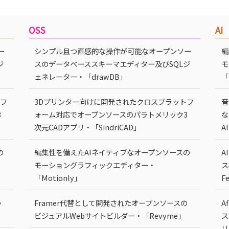
OSS
AI
ー
シンプル且つ直感的な操作が可能なオープンソー
編
ジ
スのデータベーススキーマエディター及びSQLジ
モ
ェネレーター・「drawDB」
「
トフ
3Dプリンター向けに開発されたクロスプラットフ
音
3
ォーム対応でオープンソースのパラトメリック3
な
次元CADアプリ・「SindriCAD」
A
の
編集性を備えたAIネイティブなオープンソースの
A
モーショングラフィックエディター・
ス
「Motionly」
F
の
Framer代替として開発されたオープンソースの
A
ビジュアルWebサイトビルダー・「Revyme」
ス
リ