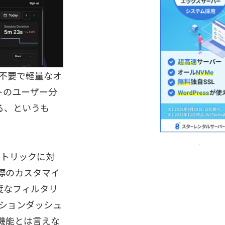
ie不要で軽量なオ
トのユーザー分
る、というも
メトリックに対
目標のカスタマイ
度なフィルタリ
ッションダッシュ
機能とは言えな