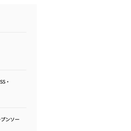
・
SS・
ープンソー