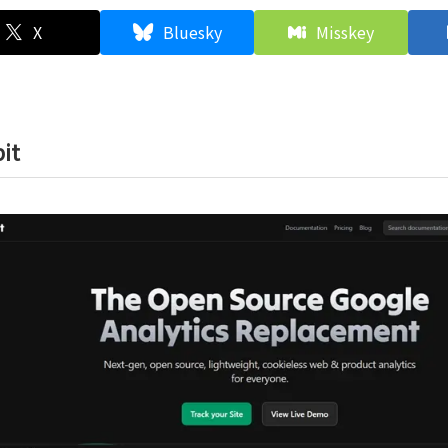
X
Bluesky
Misskey
it