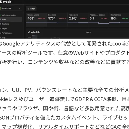
itはGoogleアナリティクスの代替として開発されたcook
ソースの解析ツールです。任意のWebサイトやプロダク
解析を行い、コンテンツや収益などの改善などに貢献す
ョン、UU、PV、バウンスレートなど主要な全ての分析
okieレス及びユーザー追跡無しでGDPR＆CCPA準拠、
ファラやブラウザ、国や街、言語など多数用意された高
JSONプロパティを備えたカスタムイベント、ライブセ
、マップ視覚化、リアルタイムサポートなどなどGAの全