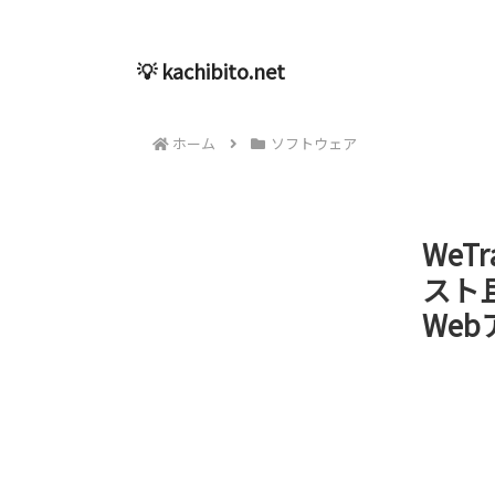
💡 kachibito.net
ホーム
ソフトウェア
WeT
スト
Web