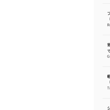
「
R
で
G
「
T