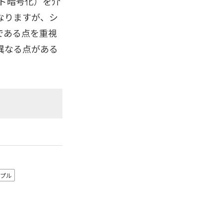
ンド暗号化）を介
異なりますが、シ
である点を重視
少異なる点がある
プル