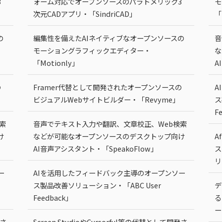
3
ォーム対応でオープンソースのパラトメリック3
モ
次元CADアプリ・「SindriCAD」
「
の
編集性を備えたAIネイティブなオープンソースの
音
モーショングラフィックエディター・
な
「Motionly」
A
の
Framer代替として開発されたオープンソースの
A
ビジュアルWebサイトビルダー・「Revyme」
ス
F
索
音声でテキスト入力や翻訳、文章校正、Web検索
け
などが可能なオープンソースのデスクトップ向け
A
AI音声アシスタント・「SpeakoFlow」
ス
リ
ー
AIを活用したフィードバック主導のオープンソー
ス製品改善ソリューション・「ABC User
デ
Feedback」
る
ー
発さ
Screen StudioやCursorful等の代替として開発さ