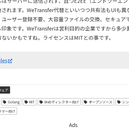
ルはサーバーに送信されず、且つE2EE（エンドツーエ
されます。WeTransfer代替といいつつ共有法もUIも
、ユーザー登録不要、大容量ファイルの交換、セキュア
印象です。WeTransferは営利目的の企業ですから多
方ないかもですね。ライセンスはMITとの事です。
iles
ウェア
Golang
MIT
Webディレクター向け
オープンソース
シン
ラマー向け
Ads