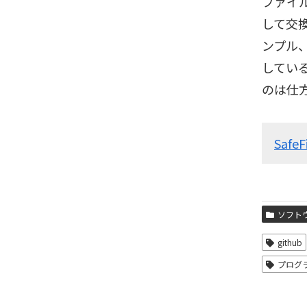
ファイ
して交換
ンプル
している
のは仕
SafeF
ソフト
github
プログ