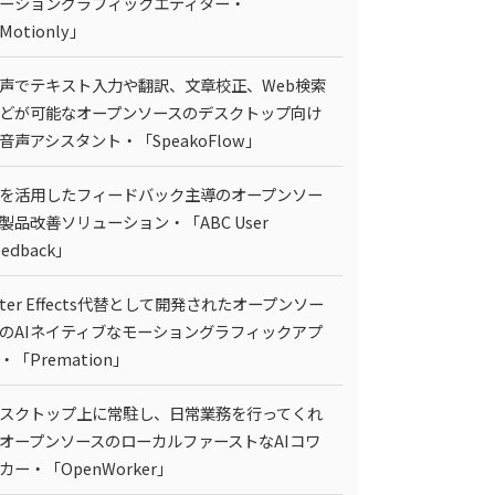
ーショングラフィックエディター・
Motionly」
声でテキスト入力や翻訳、文章校正、Web検索
どが可能なオープンソースのデスクトップ向け
I音声アシスタント・「SpeakoFlow」
Iを活用したフィードバック主導のオープンソー
製品改善ソリューション・「ABC User
eedback」
fter Effects代替として開発されたオープンソー
のAIネイティブなモーショングラフィックアプ
・「Premation」
スクトップ上に常駐し、日常業務を行ってくれ
オープンソースのローカルファーストなAIコワ
カー・「OpenWorker」