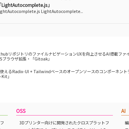
LightAutocomplete.js」
ightAutocomplete.js LightAutocomplete...
ithubリポジトリのファイルナビゲーションUXを向上させるAI搭載フ
SSブラウザ拡張・「Gitoak」
使えるRadix-UI + Tailwindベースのオープンソースのコンポーネン
-Kit」
OSS
AI
トフ
3Dプリンター向けに開発されたクロスプラットフ
編