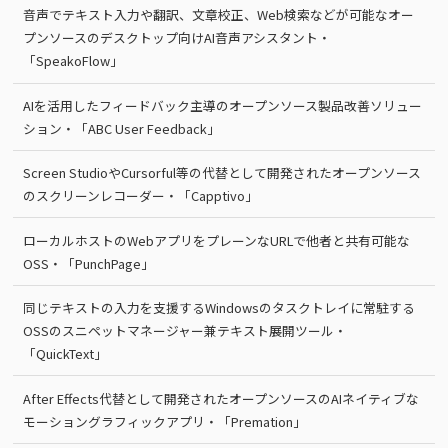
音声でテキスト入力や翻訳、文章校正、Web検索などが可能なオー
プンソースのデスクトップ向けAI音声アシスタント・
「SpeakoFlow」
AIを活用したフィードバック主導のオープンソース製品改善ソリュー
ション・「ABC User Feedback」
Screen StudioやCursorful等の代替として開発されたオープンソース
のスクリーンレコーダー・「Capptivo」
ローカルホストのWebアプリをプレーンなURLで他者と共有可能な
OSS・「PunchPage」
同じテキストの入力を支援するWindowsのタスクトレイに常駐する
OSSのスニペットマネージャー兼テキスト展開ツール・
「QuickText」
After Effects代替として開発されたオープンソースのAIネイティブな
モーショングラフィックアプリ・「Premation」