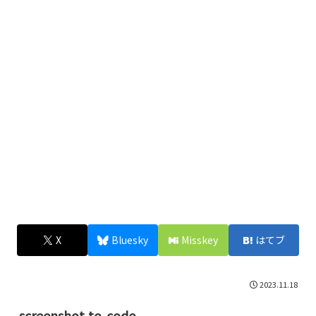
X
Bluesky
Misskey
はてブ
2023.11.18
screenshot-to-code