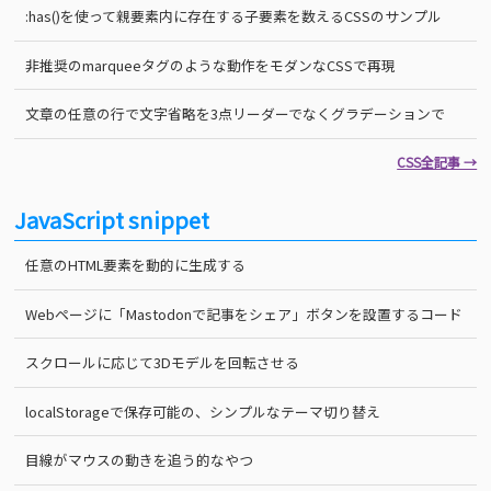
:has()を使って親要素内に存在する子要素を数えるCSSのサンプル
非推奨のmarqueeタグのような動作をモダンなCSSで再現
文章の任意の行で文字省略を3点リーダーでなくグラデーションで
CSS全記事 →
JavaScript snippet
任意のHTML要素を動的に生成する
Webページに「Mastodonで記事をシェア」ボタンを設置するコード
スクロールに応じて3Dモデルを回転させる
localStorageで保存可能の、シンプルなテーマ切り替え
目線がマウスの動きを追う的なやつ