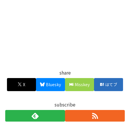
share
X
Bluesky
Misskey
はてブ
subscribe