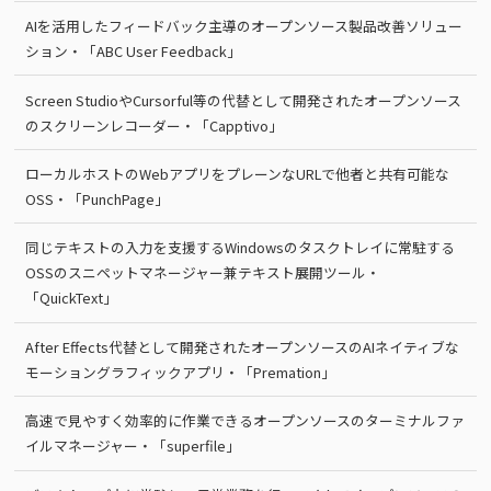
AIを活用したフィードバック主導のオープンソース製品改善ソリュー
ション・「ABC User Feedback」
Screen StudioやCursorful等の代替として開発されたオープンソース
のスクリーンレコーダー・「Capptivo」
ローカルホストのWebアプリをプレーンなURLで他者と共有可能な
OSS・「PunchPage」
同じテキストの入力を支援するWindowsのタスクトレイに常駐する
OSSのスニペットマネージャー兼テキスト展開ツール・
「QuickText」
After Effects代替として開発されたオープンソースのAIネイティブな
モーショングラフィックアプリ・「Premation」
高速で見やすく効率的に作業できるオープンソースのターミナルファ
イルマネージャー・「superfile」