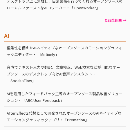
デスクトップ上に常駐し、日常業務を行ってくれるオープンソースの
ローカルファーストなAIコワーカー・「OpenWorker」
OSS全記事 →
AI
編集性を備えたAIネイティブなオープンソースのモーショングラフィ
ックエディター・「Motionly」
音声でテキスト入力や翻訳、文章校正、Web検索などが可能なオー
プンソースのデスクトップ向けAI音声アシスタント・
「SpeakoFlow」
AIを活用したフィードバック主導のオープンソース製品改善ソリュー
ション・「ABC User Feedback」
After Effects代替として開発されたオープンソースのAIネイティブな
モーショングラフィックアプリ・「Premation」