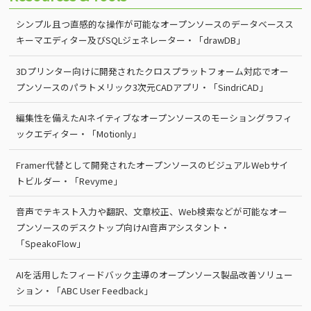
シンプル且つ直感的な操作が可能なオープンソースのデータベースス
キーマエディター及びSQLジェネレーター・「drawDB」
3Dプリンター向けに開発されたクロスプラットフォーム対応でオー
プンソースのパラトメリック3次元CADアプリ・「SindriCAD」
編集性を備えたAIネイティブなオープンソースのモーショングラフィ
ックエディター・「Motionly」
Framer代替として開発されたオープンソースのビジュアルWebサイ
トビルダー・「Revyme」
音声でテキスト入力や翻訳、文章校正、Web検索などが可能なオー
プンソースのデスクトップ向けAI音声アシスタント・
「SpeakoFlow」
AIを活用したフィードバック主導のオープンソース製品改善ソリュー
ション・「ABC User Feedback」