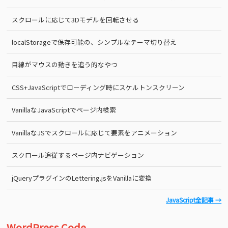
スクロールに応じて3Dモデルを回転させる
localStorageで保存可能の、シンプルなテーマ切り替え
目線がマウスの動きを追う的なやつ
CSS+JavaScriptでローディング時にスケルトンスクリーン
VanillaなJavaScriptでページ内検索
VanillaなJSでスクロールに応じて要素をアニメーション
スクロール追従するページ内ナビゲーション
jQueryプラグインのLettering.jsをVanillaに変換
JavaScript全記事 →
WordPress Code