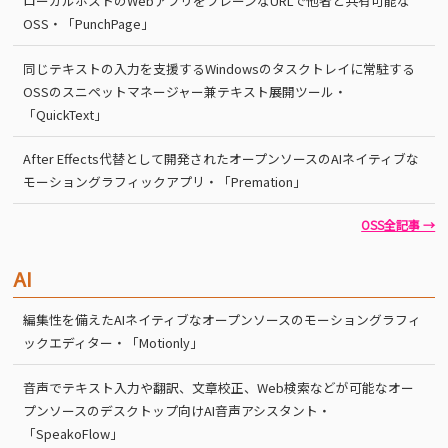
ローカルホストのWebアプリをプレーンなURLで他者と共有可能な
OSS・「PunchPage」
同じテキストの入力を支援するWindowsのタスクトレイに常駐する
OSSのスニペットマネージャー兼テキスト展開ツール・
「QuickText」
After Effects代替として開発されたオープンソースのAIネイティブな
モーショングラフィックアプリ・「Premation」
OSS全記事 →
AI
編集性を備えたAIネイティブなオープンソースのモーショングラフィ
ックエディター・「Motionly」
音声でテキスト入力や翻訳、文章校正、Web検索などが可能なオー
プンソースのデスクトップ向けAI音声アシスタント・
「SpeakoFlow」