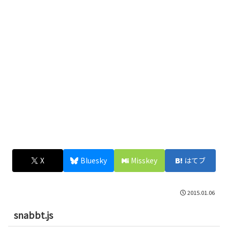
X
Bluesky
Misskey
はてブ
2015.01.06
snabbt.js