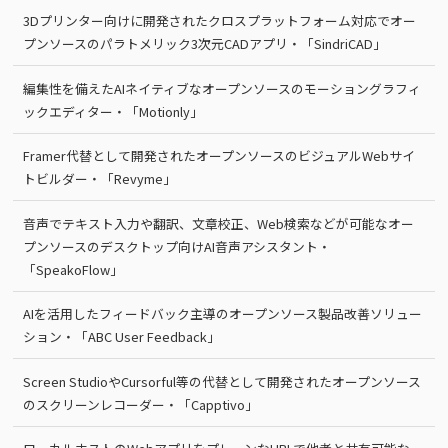
3Dプリンター向けに開発されたクロスプラットフォーム対応でオー
プンソースのパラトメリック3次元CADアプリ・「SindriCAD」
編集性を備えたAIネイティブなオープンソースのモーショングラフィ
ックエディター・「Motionly」
Framer代替として開発されたオープンソースのビジュアルWebサイ
トビルダー・「Revyme」
音声でテキスト入力や翻訳、文章校正、Web検索などが可能なオー
プンソースのデスクトップ向けAI音声アシスタント・
「SpeakoFlow」
AIを活用したフィードバック主導のオープンソース製品改善ソリュー
ション・「ABC User Feedback」
Screen StudioやCursorful等の代替として開発されたオープンソース
のスクリーンレコーダー・「Capptivo」