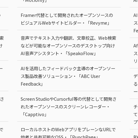
の
Framer代替として開発されたオープンソースの
A
ビジュアルWebサイトビルダー・「Revyme」
ス
F
索
音声でテキスト入力や翻訳、文章校正、Web検索
け
などが可能なオープンソースのデスクトップ向け
A
AI音声アシスタント・「SpeakoFlow」
ス
リ
ー
AIを活用したフィードバック主導のオープンソー
ス製品改善ソリューション・「ABC User
デ
Feedback」
る
ー
発さ
Screen StudioやCursorful等の代替として開発さ
れたオープンソースのスクリーンレコーダー・
チ
「Capptivo」
て
プ
で
ローカルホストのWebアプリをプレーンなURLで
他者と共有可能なOSS・「PunchPage」
B