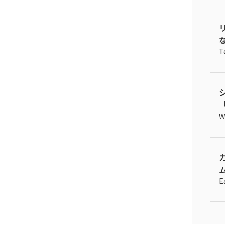
T
「
W
ム
E