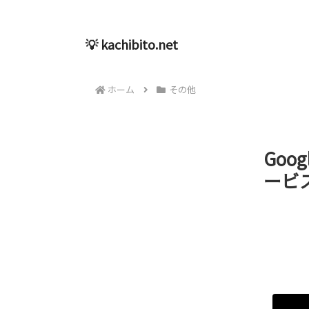
💡 kachibito.net
ホーム
その他
Go
ービス