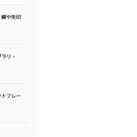
、線や矢印
ブラリ・
ウトフレー