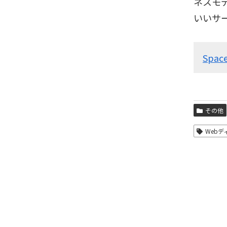
ネスモ
いいサ
Space
その他
Web