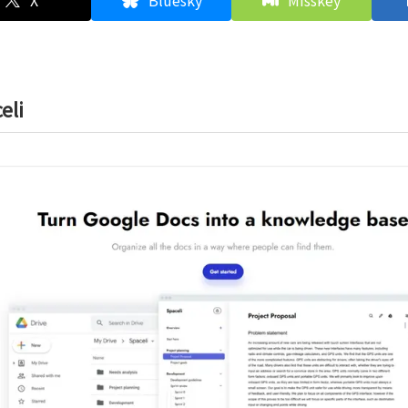
X
Bluesky
Misskey
eli