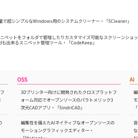
量で超シンプルなWindows用のシステムクリーナー・「SCleaner」
ニペットをフォルダで管理したりカスタマイズ可能なスクリーンショッ
edも出来るスニペット管理ツール・「CodeKeep」
OSS
AI
トフ
3Dプリンター向けに開発されたクロスプラットフ
編
3
ォーム対応でオープンソースのパラトメリック3
モ
次元CADアプリ・「SindriCAD」
「
の
編集性を備えたAIネイティブなオープンソースの
音
モーショングラフィックエディター・
な
「Motionly」
A