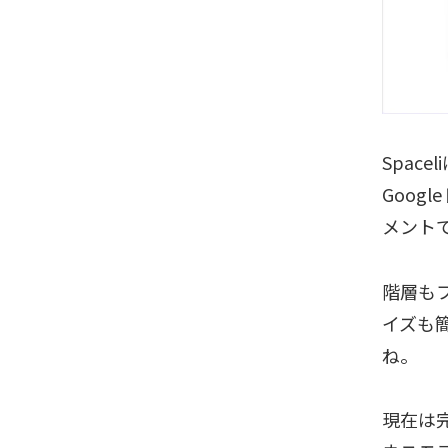
Spac
Goog
メント
階層も
イズも
ね。
現在は