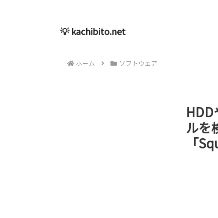
💡 kachibito.net
ホーム
ソフトウェア
HD
ルを
「Squ