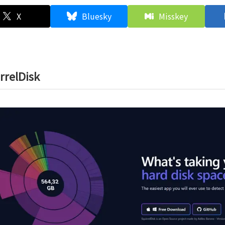
X
Bluesky
Misskey
rrelDisk