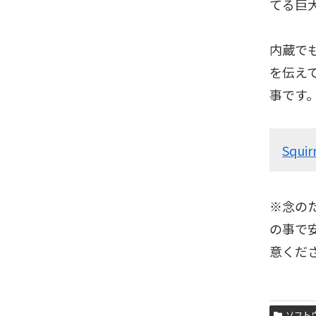
てる巨
内蔵で
を伝え
事です。
Squir
※念の
の事で
意くだ
ソフト