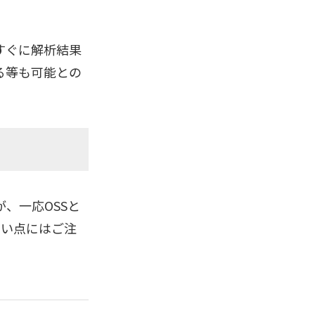
すぐに解析結果
る等も可能との
、一応OSSと
ない点にはご注