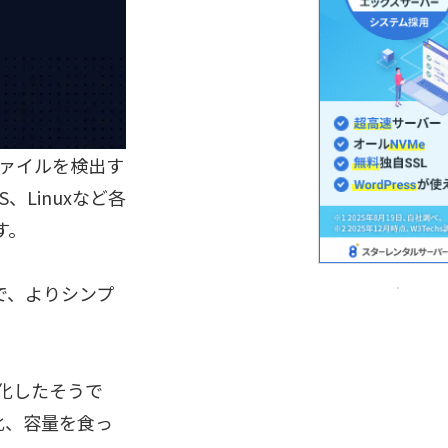
るファイルを検出す
、Linuxなど各
す。
のもので、よりシンプ
SS化したそうで
化、容量を食っ