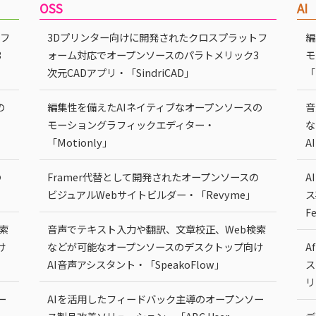
OSS
AI
トフ
3Dプリンター向けに開発されたクロスプラットフ
編
3
ォーム対応でオープンソースのパラトメリック3
モ
次元CADアプリ・「SindriCAD」
「
の
編集性を備えたAIネイティブなオープンソースの
音
モーショングラフィックエディター・
な
「Motionly」
A
の
Framer代替として開発されたオープンソースの
A
ビジュアルWebサイトビルダー・「Revyme」
ス
F
索
音声でテキスト入力や翻訳、文章校正、Web検索
け
などが可能なオープンソースのデスクトップ向け
A
AI音声アシスタント・「SpeakoFlow」
ス
リ
ー
AIを活用したフィードバック主導のオープンソー