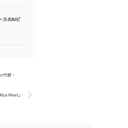
ースのAIビ
er代替・
x Meet」