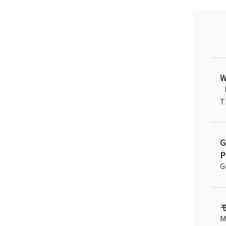
「
T
P
G
M