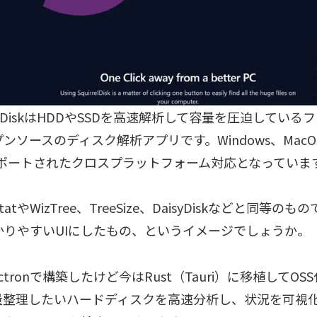
rrelDiskはHDDやSSDを高速解析して容量を圧迫してい
ンソースのディスク解析アプリです。Windows、MacOS
サポートされたクロスプラットフォーム対応となっていま
rStatやWizTree、TreeSize、DaisyDiskなどと同等
かりやすいUIにしたもの、というイメージでしょうか。
ectronで構築したけど今はRust（Tauri）に移植してO
量整理したいハードディスクを高速分析し、状況を可視