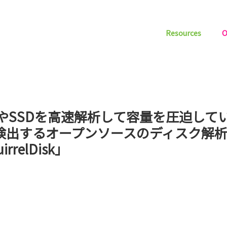
Resources
O
DやSSDを高速解析して容量を圧迫して
検出するオープンソースのディスク解
irrelDisk」