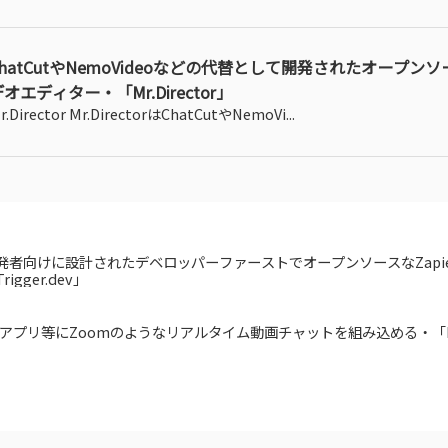
ChatCutやNemoVideoなどの代替として開発されたオープンソ
オエディター・「Mr.Director」
r.Director Mr.DirectorはChatCutやNemoVi...
発者向けに設計されたデベロッパーファーストでオープンソースなZapi
rigger.dev」
アプリ等にZoomのようなリアルタイム動画チャットを組み込める・「Mu