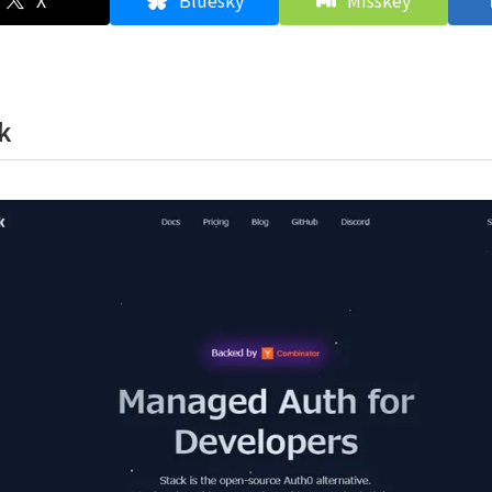
X
Bluesky
Misskey
k