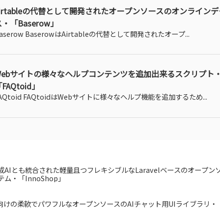
Airtableの代替として開発されたオープンソースのオンライン
・「Baserow」
aserow BaserowはAirtableの代替として開発されたオープ...
Webサイトの様々なヘルプコンテンツを追加出来るスクリプト
FAQtoid」
AQtoid FAQtoidはWebサイトに様々なヘルプ機能を追加するため...
成AIとも統合された軽量且つフレキシブルなLaravelベースのオープン
テム・「InnoShop」
ct向けの柔軟でパワフルなオープンソースのAIチャット用UIライブラリ・「R