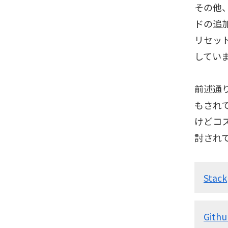
その他
ドの追
リセッ
してい
前述通
もされて
けどコ
討され
Stack
Gith