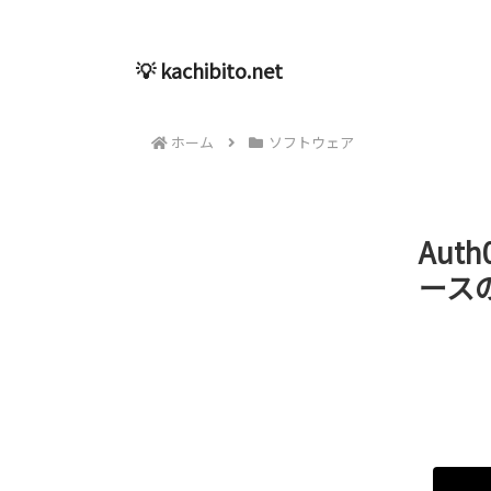
💡 kachibito.net
ホーム
ソフトウェア
Aut
ース