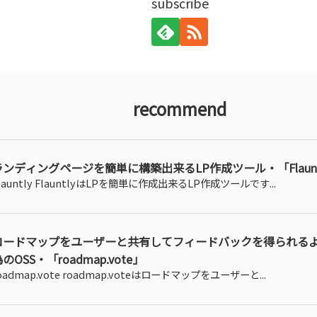
subscribe
recommend
ランディングページを簡単に構築出来るLP作成ツール・「Flaunt
launtly FlauntlyはLPを簡単に作成出来るLP作成ツールです...
ロードマップをユーザーと共有してフィードバックを得られる
のOSS・「roadmap.vote」
oadmap.vote roadmap.voteはロードマップをユーザーと...