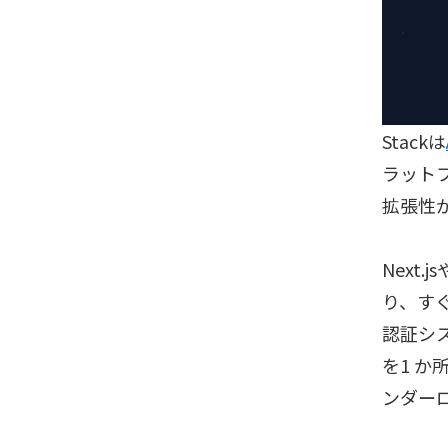
Stackは
ラット
拡張性
Next
り、す
認証シ
を1 
ンダー