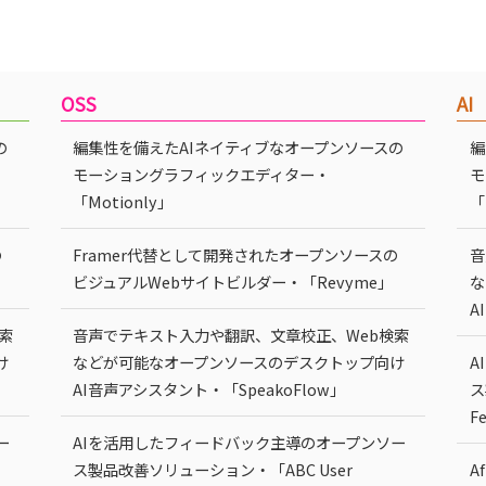
OSS
AI
の
編集性を備えたAIネイティブなオープンソースの
編
モーショングラフィックエディター・
モ
「Motionly」
「
の
Framer代替として開発されたオープンソースの
音
ビジュアルWebサイトビルダー・「Revyme」
な
A
索
音声でテキスト入力や翻訳、文章校正、Web検索
け
などが可能なオープンソースのデスクトップ向け
A
AI音声アシスタント・「SpeakoFlow」
ス
F
ー
AIを活用したフィードバック主導のオープンソー
ス製品改善ソリューション・「ABC User
A