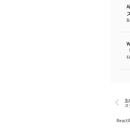
ス
B
「
F
生
ス
Rea