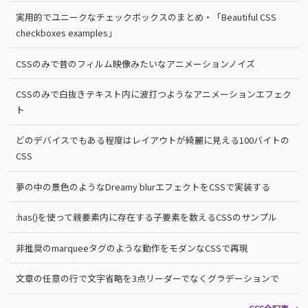
実用的でユニークなチェックボックスのまとめ・「Beautiful CSS
checkboxes examples」
CSSのみで昔のフィルム映像みたいなアニメーションノイズ
CSSのみで白抜きテキスト内に波打つようなアニメーションエフェク
ト
どのデバイスでもある程度はレイアウトが綺麗に見える100バイトの
CSS
夢の中の景色のようなDreamy blurエフェクトをCSSで実装する
:has()を使って親要素内に存在する子要素を数えるCSSのサンプル
非推奨のmarqueeタグのような動作をモダンなCSSで再現
文章の任意の行で文字省略を3点リーダーでなくグラデーションで