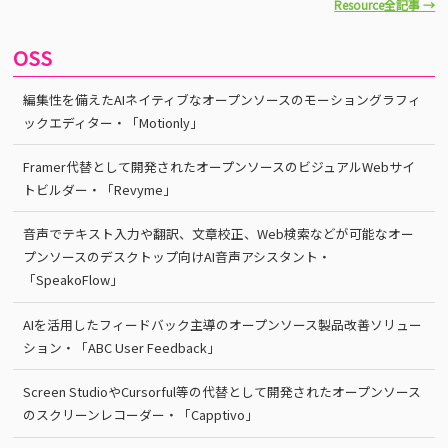
Resource全記事 →
OSS
編集性を備えたAIネイティブなオープンソースのモーショングラフィ
ックエディター・「Motionly」
Framer代替として開発されたオープンソースのビジュアルWebサイ
トビルダー・「Revyme」
音声でテキスト入力や翻訳、文章校正、Web検索などが可能なオー
プンソースのデスクトップ向けAI音声アシスタント・
「SpeakoFlow」
AIを活用したフィードバック主導のオープンソース製品改善ソリュー
ション・「ABC User Feedback」
Screen StudioやCursorful等の代替として開発されたオープンソース
のスクリーンレコーダー・「Capptivo」