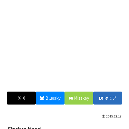
X
Bluesky
Misskey
はてブ
2015.12.17
Startup Hand