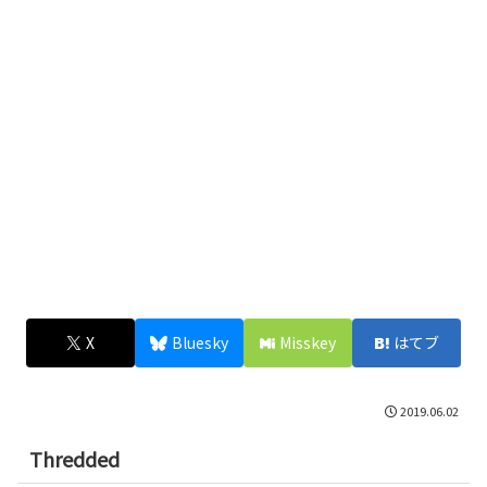
X
Bluesky
Misskey
はてブ
2019.06.02
Thredded