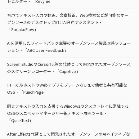
トビルダー・「Revyme」
音声でテキスト入力や翻訳、文章校正、Web検索などが可能なオー
プンソースのデスクトップ向けAI音声アシスタント・
「SpeakoFlow」
AIを活用したフィードバック主導のオープンソース製品改善ソリュー
ション・「ABC User Feedback」
Screen StudioやCursorful等の代替として開発されたオープンソース
のスクリーンレコーダー・「Capptivo」
ローカルホストのWebアプリをプレーンなURLで他者と共有可能な
OSS・「PunchPage」
同じテキストの入力を支援するWindowsのタスクトレイに常駐する
OSSのスニペットマネージャー兼テキスト展開ツール・
「QuickText」
After Effects代替として開発されたオープンソースのAIネイティブな