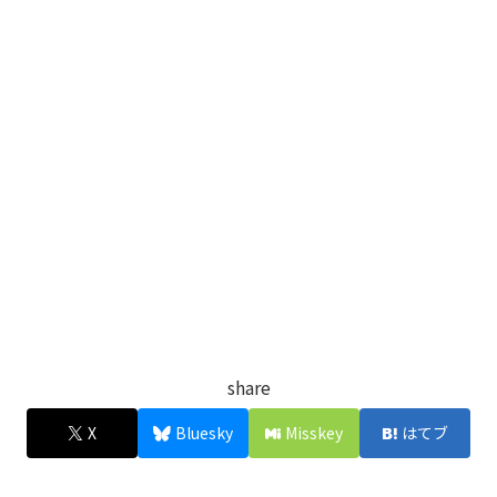
share
X
Bluesky
Misskey
はてブ