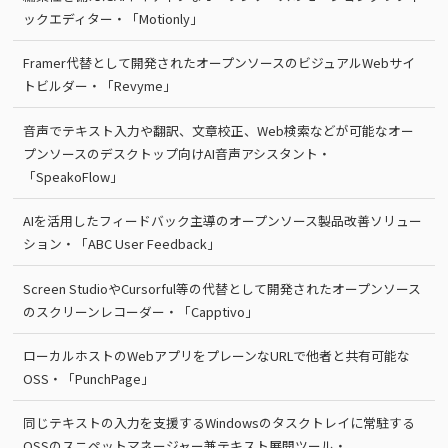
ックエディター・「Motionly」
Framer代替として開発されたオープンソースのビジュアルWebサイ
トビルダー・「Revyme」
音声でテキスト入力や翻訳、文章校正、Web検索などが可能なオー
プンソースのデスクトップ向けAI音声アシスタント・
「SpeakoFlow」
AIを活用したフィードバック主導のオープンソース製品改善ソリュー
ション・「ABC User Feedback」
Screen StudioやCursorful等の代替として開発されたオープンソース
のスクリーンレコーダー・「Capptivo」
ローカルホストのWebアプリをプレーンなURLで他者と共有可能な
OSS・「PunchPage」
同じテキストの入力を支援するWindowsのタスクトレイに常駐する
OSSのスニペットマネージャー兼テキスト展開ツール・