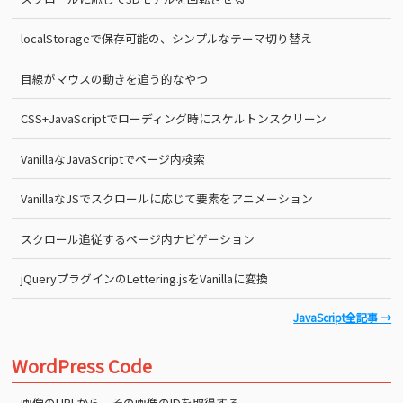
localStorageで保存可能の、シンプルなテーマ切り替え
目線がマウスの動きを追う的なやつ
CSS+JavaScriptでローディング時にスケルトンスクリーン
VanillaなJavaScriptでページ内検索
VanillaなJSでスクロールに応じて要素をアニメーション
スクロール追従するページ内ナビゲーション
jQueryプラグインのLettering.jsをVanillaに変換
JavaScript全記事 →
WordPress Code
画像のURLから、その画像のIDを取得する